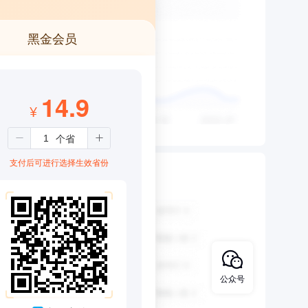
黑金会员
14.9
¥
支付后可进行选择生效省份
公众号