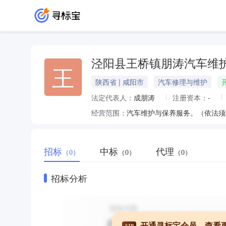
泾阳县王桥镇朋涛汽车维
王
陕西省 | 咸阳市
汽车修理与维护
法定代表人：
成朋涛
注册资本：
-
经营范围：
汽车维护与保养服务。（依法须
招标
中标
代理
（0）
（0）
（0）
招标分析
开通寻标宝会员，查看
VIP