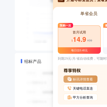
单省会员
限购一次
首月试用
14.9
¥39
¥
每日仅0.48元
到期29元/月/省自动续费，可随
招标产品
标讯详情查看
关键电话直连
甲方分析查询