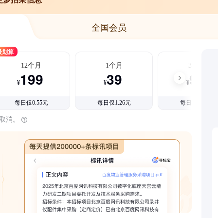
全国会员
最划算
12个月
1个月
3个月
199
39
99
¥
¥
¥
每日仅0.55元
每日仅1.26元
每日仅1.08元
时取消。