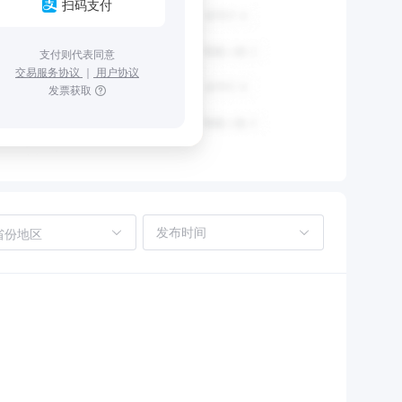
扫码支付
支付则代表同意
交易服务协议
｜
用户协议
发票获取
省份地区