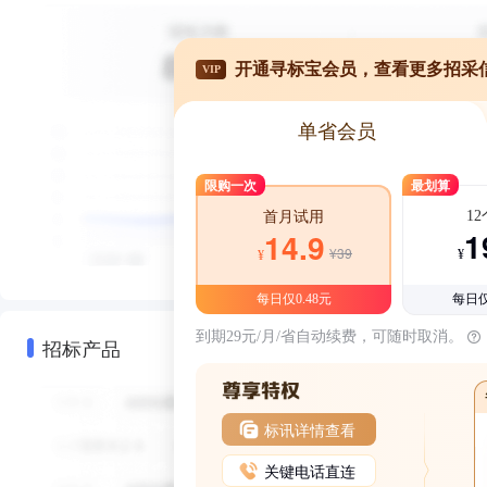
开通寻标宝会员，查看更多招采
VIP
单省会员
限购一次
最划算
1
首月试用
1
14.9
¥39
¥
¥
每日仅0.48元
每日仅
到期29元/月/省自动续费，可随时取消。
招标产品
标讯详情查看
关键电话直连