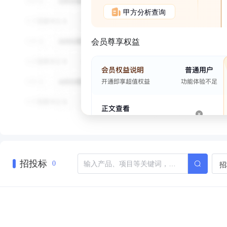
甲方分析查询
会员尊享权益
招投标
招
0