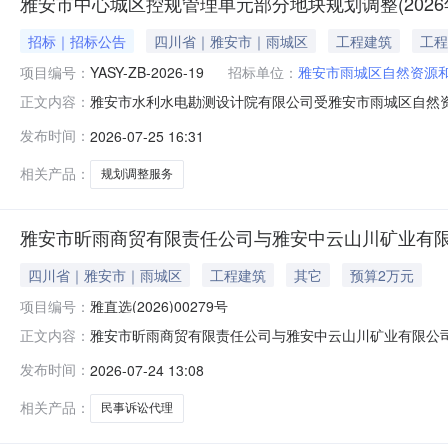
雅安市中心城区控规管理单元部分地块规划调整(2026
招标｜招标公告
四川省｜雅安市｜雨城区
工程建筑
工程
项目编号：
YASY-ZB-2026-19
招标单位：
雅安市雨城区自然资源
雅安市水利水电勘测设计院有限公司受雅安市雨城区自然资
正文内容：
请符合本次采购要求的供应商参加本项目的竞争性磋商。一、项
发布时间：
2026-07-25 16:31
简介：本项目共1个包，设置1名成交供应商，详见磋商文件第五章。四
相关产品：
规划调整服务
雅安市昕雨商贸有限责任公司与雅安中云山川矿业有限公司
四川省｜雅安市｜雨城区
工程建筑
其它
预算2万元
项目编号：
雅直选(2026)00279号
雅安市昕雨商贸有限责任公司与雅安中云山川矿业有限公司买
正文内容：
贸有限责任公司与雅安中云山川矿业有限公司买卖合同纠
发布时间：
2026-07-24 13:08
级中介费限额律师事务所20000.00元服务类别：民事诉讼
等全部费用
相关产品：
民事诉讼代理