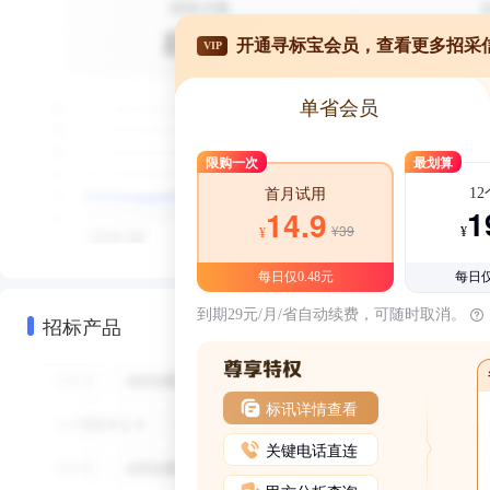
开通寻标宝会员，查看更多招采
VIP
单省会员
限购一次
最划算
1
首月试用
1
14.9
¥39
¥
¥
每日仅0.48元
每日仅
到期29元/月/省自动续费，可随时取消。
招标产品
标讯详情查看
关键电话直连