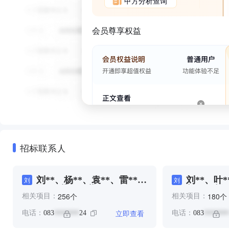
甲方分析查询
会员尊享权益
招标联系人
刘**、杨**、袁**、雷**、
刘**、叶*
刘
刘
雷*、黄**、黄*
彭**、彭*
个
个
256
180
相关项目：
相关项目：
立即查看
电话：
083
24
电话：
083
*******
*******