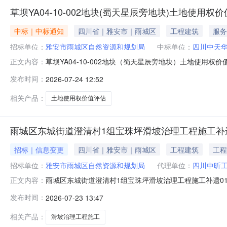
草坝YA04-10-002地块(蜀天星辰旁地块)土地使用权价值评
中标｜中标通知
四川省｜雅安市｜雨城区
工程建筑
服务
招标单位：
雅安市雨城区自然资源和规划局
中标单位：
四川中天
草坝YA04-10-002地块（蜀天星辰旁地块）土地使用权
正文内容：
（蜀天星辰旁地块）土地使用权价值评估随机抽取选取土地估
发布时间：
2026-07-24 12:52
价值评估中介服务费：10000元服务金额说明：此次估
式：随
相关产品：
土地使用权价值评估
雨城区东城街道澄清村1组宝珠坪滑坡治理工程施工补
招标｜信息变更
四川省｜雅安市｜雨城区
工程建筑
工程
招标单位：
雅安市雨城区自然资源和规划局
代理单位：
四川中昕
雨城区东城街道澄清村1组宝珠坪滑坡治理工程施工补遗01号
正文内容：
文件递交方法投标保证金缴纳方式投标保证金金额0元人
发布时间：
2026-07-23 13:47
期延期后开标时间延期后开标地点对文件澄清与修改的主要
工程量清单为准。2、现
相关产品：
滑坡治理工程施工