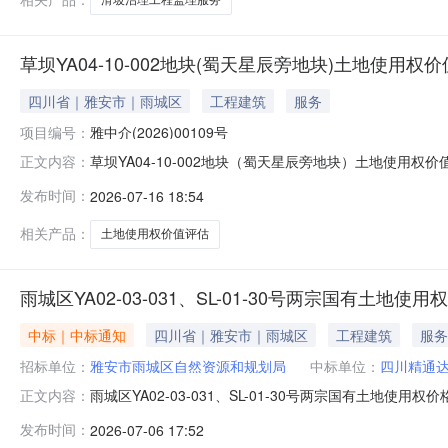
草坝YA04-10-002地块(蜀天星辰旁地块)土地使用权价值评
四川省｜雅安市｜雨城区
工程建筑
服务
项目编号：
雅中介(2026)00109号
草坝YA04-10-002地块（蜀天星辰旁地块）土地使用权价
正文内容：
权价值评估业主或委托单位：雅安市雨城区自然资源和规
发布时间：
2026-07-16 18:54
土地估价咨询电话：0835-2892324中介服务费：1
相关产品：
土地使用权价值评估
雨城区YA02-03-031、SL-01-30号两宗国有土地使用权
中标｜中标通知
四川省｜雅安市｜雨城区
工程建筑
服务
招标单位：
雅安市雨城区自然资源和规划局
中标单位：
四川精通
雨城区YA02-03-031、SL-01-30号两宗国有土地使
正文内容：
SL-01-30号两宗国有土地使用权价格评估随机抽取选取土
发布时间：
2026-07-06 17:52
价格评估中介服务费：15000元服务金额说明：此次估