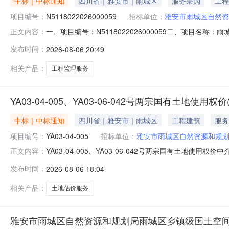
中标｜中标通知
四川省｜雅安市｜雨城区
服务采购
工程
项目编号：
N5118022026000059
招标单位：
雅安市雨城区自然资
一、项目编号：N5118022026000059二、项目
正文内容：
审总得分四川合顺工程咨询有限公司四川省德阳市汉江路116号
发布时间：
2026-08-06 20:49
购标的服务范围服务要求服务时间服务标准C20020600
相关产品：
工程监理服务
YA03-04-005、YA03-06-042号两宗国有土地使用权价(
中标｜中标通知
四川省｜雅安市｜雨城区
工程建筑
服务
项目编号：
YA03-04-005
招标单位：
雅安市雨城区自然资源和规
YA03-04-005、YA03-06-042号两宗国有土地使用权
正文内容：
宗国有土地使用权价随机抽取选取土地估价中介服务机构，现将中
发布时间：
2026-08-06 18:04
元服务金额说明：此次估价报告服务费采取包干形式（含差
相关产品：
土地估价服务
雅安市雨城区自然资源和规划局雨城区乡镇级国土空