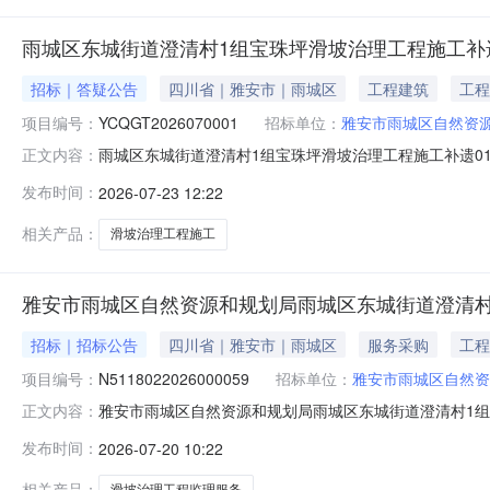
雨城区东城街道澄清村1组宝珠坪滑坡治理工程施工补
招标｜答疑公告
四川省｜雅安市｜雨城区
工程建筑
工程
项目编号：
YCQGT2026070001
招标单位：
雅安市雨城区自然资
雨城区东城街道澄清村1组宝珠坪滑坡治理工程施工补遗
正文内容：
责。标段编号:YCQGT2026070001标段名称:雨
发布时间：
2026-07-23 12:22
传本项目工程量清单，并以本次上传的工程量清单为准。2、现
时00分
相关产品：
滑坡治理工程施工
雅安市雨城区自然资源和规划局雨城区东城街道澄清村
招标｜招标公告
四川省｜雅安市｜雨城区
服务采购
工程
项目编号：
N5118022026000059
招标单位：
雅安市雨城区自然资
雅安市雨城区自然资源和规划局雨城区东城街道澄清村1
正文内容：
潜在供应商应在四川省政府采购一体化平台项目电子化交易系
发布时间：
2026-07-20 10:22
本项目通过项目电子化交易系统实行电子化采购。一、项目基本
方式：竞争性磋商预
相关产品：
滑坡治理工程监理服务