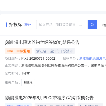
招投标
招
999+
[浙能温电限速器钢丝绳等物资]结果公告
中标｜中标通知
浙江省｜温州市｜乐清市
项目编号：
P-XJ-20260731-000021
招标单位：
浙江浙能温州发电
浙能温电限速器钢丝绳等物资采购结果公告一、采购单编号：P
正文内容：
司四、成交供应商：浙江鑫龙钢绳有限公司五、询价类型：公开六
发布时间：
1秒前
表。序号物料名称采购数量计量单位税率交付时间交货地点采购需求单
相关产品：
钢丝绳
[浙能温电2026年8月PLC(带程序)采购]采购公告