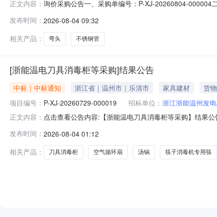
询价采购公告一、采购单编号：P-XJ-20260804-000
正文内容：
位：浙江浙能温州发电有限公司六、采购执行人：陈锋七
发布时间：
2026-08-04 09:32
交货地点采购需求单位行项目备注1不锈钢管\108mm\3.5mm\
相关产品：
弯头
不锈钢管
[浙能温电刀具消毒柜等采购]结果公告
中标｜中标通知
浙江省｜温州市｜乐清市
家具建材
货物
项目编号：
P-XJ-20260729-000019
招标单位：
浙江浙能温州发电
点击查看公告内容:【浙能温电刀具消毒柜等采购】结果公告.
正文内容：
发布时间：
2026-08-04 01:12
相关产品：
刀具消毒柜
空气循环扇
汤锅
筷子消毒机专用筷