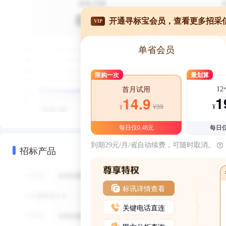
开通寻标宝会员，查看更多招采
VIP
单省会员
限购一次
最划算
1
首月试用
1
14.9
¥39
¥
¥
每日仅0.48元
每日仅
到期29元/月/省自动续费，可随时取消。
招标产品
标讯详情查看
关键电话直连