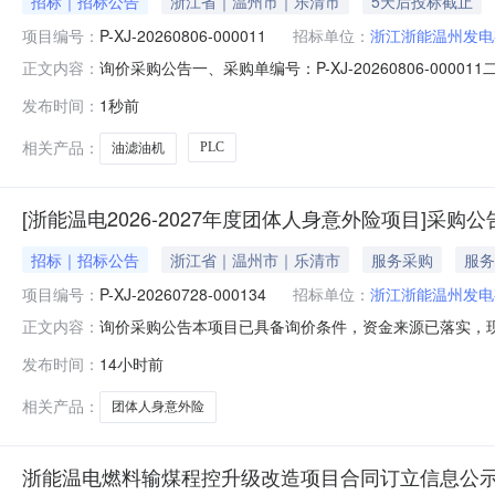
招标｜招标公告
浙江省｜温州市｜乐清市
5天后投标截止
项目编号：
P-XJ-20260806-000011
招标单位：
浙江浙能温州发电
询价采购公告一、采购单编号：P-XJ-20260806-0000
正文内容：
购执行单位：浙江浙能温州发电有限公司六、采购执行人
发布时间：
1秒前
率交付时间交货地点采购需求单位行项目备注1PLC(带程序)\G:020
相关产品：
PLC
油滤油机
[浙能温电2026-2027年度团体人身意外险项目]采购公
招标｜招标公告
浙江省｜温州市｜乐清市
服务采购
服务
项目编号：
P-XJ-20260728-000134
招标单位：
浙江浙能温州发电
询价采购公告本项目已具备询价条件，资金来源已落实，现采用公
正文内容：
年度团体人身意外险项目三、本次询价内容浙江浙能温州发
发布时间：
14小时前
全部相关费用，投标方不得额外收取任何费用，截止2026年
相关产品：
团体人身意外险
浙能温电燃料输煤程控升级改造项目合同订立信息公