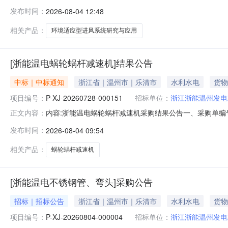
江浙能温州发电有限公司，委托代理机构为浙江天音管理
发布时间：
2026-08-04 12:48
系统腐蚀的环境因素，开发环境适应型风机并安装，解决
性差等问题。二、投标资格条件、要求1.是能够
相关产品：
环境适应型进风系统研究与应用
[浙能温电蜗轮蜗杆减速机]结果公告
中标｜中标通知
浙江省｜温州市｜乐清市
水利水电
货物
项目编号：
P-XJ-20260728-000151
招标单位：
浙江浙能温州发电
内容:浙能温电蜗轮蜗杆减速机采购结果公告一、采购单编号：
正文内容：
四、成交供应商：泰兴市宇强减速机有限公司五、询价类型：公开
发布时间：
2026-08-04 09:54
下表。序号物料名称采购数量计量单位税率交付时间交货地点采购需
相关产品：
蜗轮蜗杆减速机
[浙能温电不锈钢管、弯头]采购公告
招标｜招标公告
浙江省｜温州市｜乐清市
水利水电
货物
项目编号：
P-XJ-20260804-000004
招标单位：
浙江浙能温州发电