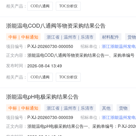
相关产品：
COD八通阀
TOC分析仪
浙能温电COD八通阀等物资采购结果公告
中标｜中标通知
浙江省｜温州市｜乐清市
材料配件
货物
项目编号：
P-XJ-20260730-000050
招标单位：
浙江浙能温州发电
浙能温电COD八通阀等物资采购结果公告一、采购单编号：P-
正文内容：
四、成交供应商：衢州青岚环境科技有限公司五、询价类型：公开
发布时间：
2026-08-04 13:49
下表。序号物料名称采购数量计量单位税率交付时间交货地点采购需求
相关产品：
COD八通阀
TOC分析仪
浙能温电pH电极采购结果公告
中标｜中标通知
浙江省｜温州市｜乐清市
其他
货物
项目编号：
P-XJ-20260730-000039
招标单位：
浙江浙能温州发电
浙能温电pH电极采购结果公告一、采购单编号：P-XJ-20
正文内容：
慕璟科技有限公司五、询价类型：公开六、报价截止日期：202