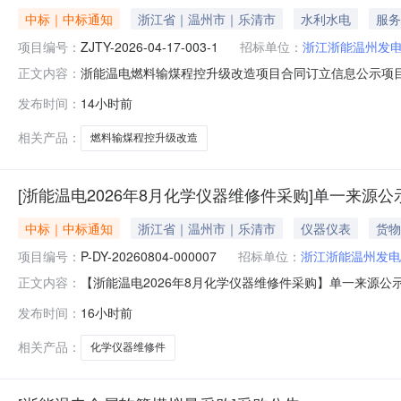
中标｜中标通知
浙江省｜温州市｜乐清市
水利水电
服务
项目编号：
ZJTY-2026-04-17-003-1
招标单位：
浙江浙能温州发
浙能温电燃料输煤程控升级改造项目合同订立信息公示项目名称
正文内容：
代理机构：名称：浙江天音管理咨询有限公司地址：浙江浙
发布时间：
14小时前
51107142电话：0571-85063255标段（包）名称：
相关产品：
燃料输煤程控升级改造
[浙能温电2026年8月化学仪器维修件采购]单一来源公
中标｜中标通知
浙江省｜温州市｜乐清市
仪器仪表
货物
项目编号：
P-DY-20260804-000007
招标单位：
浙江浙能温州发电
【浙能温电2026年8月化学仪器维修件采购】单一来源公示单
正文内容：
限公司四、采购标的名称：浙能温电2026年8月化学仪
发布时间：
16小时前
求单位行项目备注1化学仪器维修件1件13%2026-1
是长沙
相关产品：
化学仪器维修件