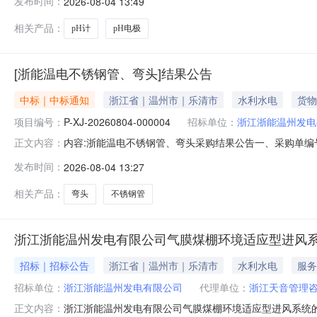
发布时间：
2026-08-04 13:49
量计量单位税率交付时间交货地点采购需求单位行项目备注1pH电极
相关产品：
pH计
pH电极
[浙能温电不锈钢管、弯头]结果公告
中标｜中标通知
浙江省｜温州市｜乐清市
水利水电
货物
项目编号：
P-XJ-20260804-000004
招标单位：
浙江浙能温州发电
内容:浙能温电不锈钢管、弯头采购结果公告一、采购单编号：
正文内容：
四、成交供应商：温州市健尔康流体设备科技有限公司五、询价类
发布时间：
2026-08-04 13:27
求等详见下表。序号物料名称采购数量计量单位税率交付时间交货地点
相关产品：
弯头
不锈钢管
浙江浙能温州发电有限公司气膜煤棚环境适应型进风
招标｜招标公告
浙江省｜温州市｜乐清市
水利水电
服务
招标单位：
浙江浙能温州发电有限公司
代理单位：
浙江天音管理
浙江浙能温州发电有限公司气膜煤棚环境适应型进风系统
正文内容：