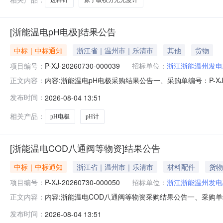
[浙能温电pH电极]结果公告
中标｜中标通知
浙江省｜温州市｜乐清市
其他
货物
项目编号：
P-XJ-20260730-000039
招标单位：
浙江浙能温州发电
内容:浙能温电pH电极采购结果公告一、采购单编号：P-XJ
正文内容：
宁波慕璟科技有限公司五、询价类型：公开六、报价截止日期：2
发布时间：
2026-08-04 13:51
购数量计量单位税率交付时间交货地点采购需求单位行项目备注1pH
相关产品：
pH电极
pH计
[浙能温电COD八通阀等物资]结果公告
中标｜中标通知
浙江省｜温州市｜乐清市
材料配件
货物
项目编号：
P-XJ-20260730-000050
招标单位：
浙江浙能温州发电
内容:浙能温电COD八通阀等物资采购结果公告一、采购单编号
正文内容：
公司四、成交供应商：衢州青岚环境科技有限公司五、询价类型：
发布时间：
2026-08-04 13:51
详见下表。序号物料名称采购数量计量单位税率交付时间交货地点采