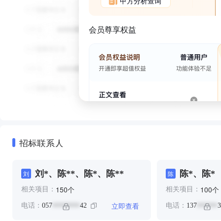
甲方分析查询
会员尊享权益
招标联系人
刘*、陈**、陈*、陈**
陈*、陈*
刘
陈
个
个
150
100
相关项目：
相关项目：
立即查看
电话：
057
42
电话：
137
3
********
******