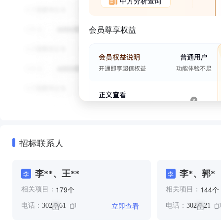
甲方分析查询
会员尊享权益
招标联系人
李**、王**
李*、郭*
李
李
个
个
179
144
相关项目：
相关项目：
立即查看
电话：
302
61
电话：
302
21
**
**