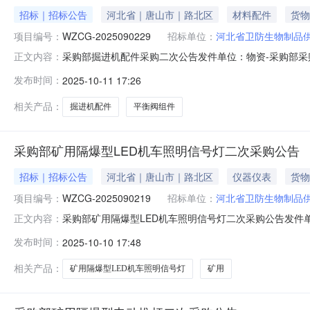
招标｜招标公告
河北省｜唐山市｜路北区
材料配件
货物
项目编号：
WZCG-2025090229
招标单位：
河北省卫防生物制品
采购部掘进机配件采购二次公告发件单位：物资-采购部采购包号
正文内容：
房间公告发布日期：2025-10-11报价时间及报价方式：
发布时间：
2025-10-11 17:26
必须是一次性报价，不得涂改。1.报价方资格报价方须为
相关产品：
掘进机配件
平衡阀组件
采购部矿用隔爆型LED机车照明信号灯二次采购公告
招标｜招标公告
河北省｜唐山市｜路北区
仪器仪表
货物
项目编号：
WZCG-2025090219
招标单位：
河北省卫防生物制品
采购部矿用隔爆型LED机车照明信号灯二次采购公告发件单位：
正文内容：
道132号中煤宾馆102房间公告发布日期：2025-10-1
发布时间：
2025-10-10 17:48
价，逾期无效。报价必须是一次性报价，不得涂改。1.报
相关产品：
矿用隔爆型LED机车照明信号灯
矿用