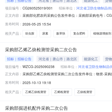
招标｜招标公告
河北省｜唐山市｜路北区
能源化工
货物
项目编号：
CG260525019/001
招标单位：
河北省卫防生物制品供
采购部化肥农药采购公告发件单位：采购部采购包号：CG2605
正文内容：
告发布日期：2026-05-25报价时间及报价方式：我公司
发布时间：
2026-05-25 15:54
一次性报价，不得涂改。1.报价方资格报价方须为开滦
相关产品：
呋虫胺
尿素
敌草快
复合肥料
植物源增效剂
采购部乙烯乙炔检测管采购二次公告
招标｜招标公告
河北省｜唐山市｜路北区
能源化工
货物
项目编号：
WZCG-2025090238
招标单位：
河北省卫防生物制品
采购部乙烯乙炔检测管采购二次公告发件单位：物资-采购部采购
正文内容：
104房间公告发布日期：2025-10-13报价时间及报价方
发布时间：
2025-10-13 19:18
价必须是一次性报价，不得涂改。1.报价方资格报价方须
相关产品：
乙烯乙炔检测管
乙烯检测管
乙炔检测管
采购部掘进机配件采购二次公告