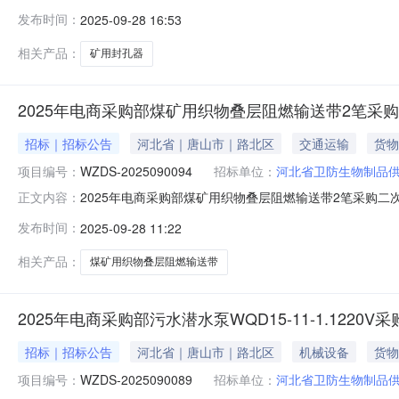
中煤宾馆110房间公告发布日期：2025-09-28报价时间
发布时间：
2025-09-28 16:53
质报价签章后密封寄送至我单位（报价不一致时，以网上
相关产品：
矿用封孔器
2025年电商采购部煤矿用织物叠层阻燃输送带2笔采
招标｜招标公告
河北省｜唐山市｜路北区
交通运输
货物
项目编号：
WZDS-2025090094
招标单位：
河北省卫防生物制品
2025年电商采购部煤矿用织物叠层阻燃输送带2笔采购二次公
正文内容：
山市新华西道132号中煤宾馆110房间公告发布日期：2025
发布时间：
2025-09-28 11:22
点前网上报价并将纸质报价签章后密封寄送至我单位（报
相关产品：
煤矿用织物叠层阻燃输送带
2025年电商采购部污水潜水泵WQD15-11-1.1220V
招标｜招标公告
河北省｜唐山市｜路北区
机械设备
货物
项目编号：
WZDS-2025090089
招标单位：
河北省卫防生物制品