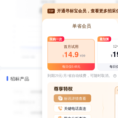
开通寻标宝会员，查看更多招采
VIP
单省会员
限购一次
最划算
1
首月试用
1
14.9
¥39
¥
¥
每日仅0.48元
每日仅
到期29元/月/省自动续费，可随时取消。
招标产品
标讯详情查看
关键电话直连