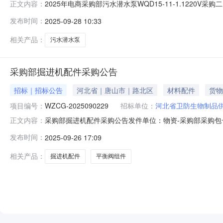
2025年电商采购部污水潜水泵WQD15-11-1.1220V
正文内容：
唐山市新华西道132号中煤宾馆110房间公告发布日期：20
发布时间：
2025-09-28 10:33
2915:00:00点前网上报价，逾期无效。报价必须是一次
相关产品：
污水潜水泵
采购部掘进机配件采购公告
招标｜招标公告
河北省｜唐山市｜路北区
材料配件
货物
项目编号：
WZCG-2025090229
招标单位：
河北省卫防生物制品
采购部掘进机配件采购公告发件单位：物资-采购部采购包号：W
正文内容：
公告发布日期：2025-09-26报价时间及报价方式：我公
发布时间：
2025-09-26 17:09
是一次性报价，不得涂改。1.报价方资格报价方须为开滦
相关产品：
掘进机配件
平衡阀组件