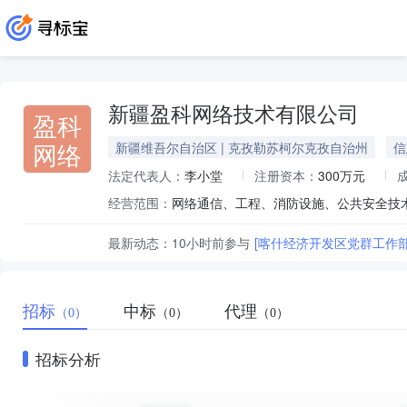
新疆盈科网络技术有限公司
盈科
网络
新疆维吾尔自治区 | 克孜勒苏柯尔克孜自治州
信
法定代表人：
李小堂
注册资本：
300万元
经营范围：
最新动态：
10小时前
参与
[喀什经济开发区党群工作
招标
中标
代理
（0）
（0）
（0）
招标分析