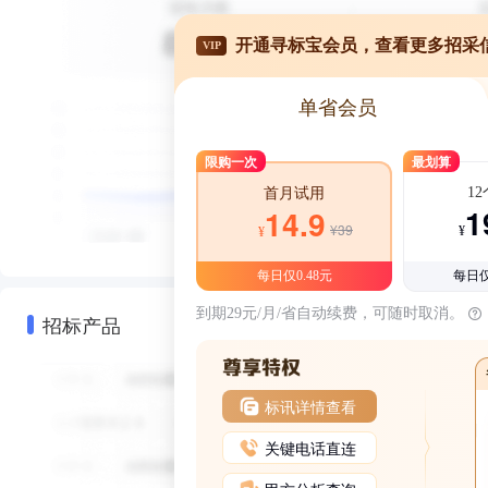
开通寻标宝会员，查看更多招采
VIP
单省会员
限购一次
最划算
1
首月试用
1
14.9
¥39
¥
¥
每日仅0.48元
每日仅
到期29元/月/省自动续费，可随时取消。
招标产品
标讯详情查看
关键电话直连