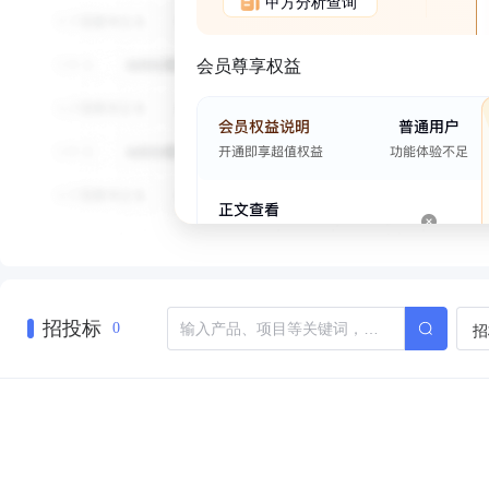
甲方分析查询
会员尊享权益
招投标
招
0