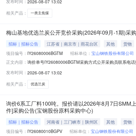
发布时间：
2026-08-07 13:02
二、保证金额度：2000000.0元三、商务条款：定价说明
相关产品：
一类主焦煤
梅山基地优选兰炭公开竞价采购(2026年09月-1期)
招标｜招标公告
江苏省｜南京市｜雨花台区
其他
货物
项目编号：
IY26080006BGTM
招标单位：
宝山钢铁股份有限公司
询价单号IY26080006BGTM采购方式公开采购员联系电话报
正文内容：
物料名称规格型号品牌采购数量计量单位要求交货期备注AB071
发布时间：
2026-08-07 13:02
二、保证金额度：2000000.0元三、商务条款：定价
相关产品：
优选兰炭
询价6系工厂料100吨。报价请以2026年8月7日SMM上
件]采购公告(宝钢股份原料采购中心)
招标｜招标公告
河南省｜三门峡市｜陕州区
其他
货物
项目编号：
IY26080010BGPV
招标单位：
宝山钢铁股份有限公司