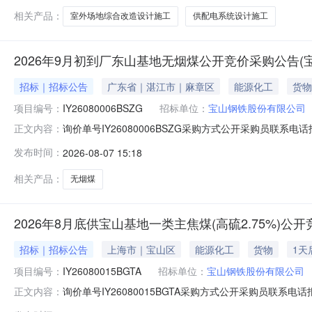
万元（不含税）。2.4计划
相关产品：
室外场地综合改造设计施工
供配电系统设计施工
2026年9月初到厂东山基地无烟煤公开竞价采购公告(
招标｜招标公告
广东省｜湛江市｜麻章区
能源化工
货物
项目编号：
IY26080006BSZG
招标单位：
宝山钢铁股份有限公司
询价单号IY26080006BSZG采购方式公开采购员联系电话报
正文内容：
料名称规格型号品牌采购数量计量单位要求交货期备注AA000
发布时间：
2026-08-07 15:18
江原料码头二、保证金额度：2000000.0元三、商务条款
相关产品：
无烟煤
2026年8月底供宝山基地一类主焦煤(高硫2.75%)
招标｜招标公告
上海市｜宝山区
能源化工
货物
1天
项目编号：
IY26080015BGTA
招标单位：
宝山钢铁股份有限公司
询价单号IY26080015BGTA采购方式公开采购员联系电话报
正文内容：
料名称规格型号品牌采购数量计量单位要求交货期备注AB0051