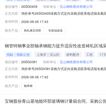
项目编号：
26SG0409
招标单位：
宝山钢铁股份有限公司
询价单号26SG0409采购方式定向采购员联系电话报名截至
正文内容：
要求交货期备注0012050热轧液压润滑及轧制油改造02宝
发布时间：
2026-08-06 17:43
支撑辊平衡液压阀台；改造2#和3#卷取机共6套助卷辊
相关产品：
热轧液压润滑
轧制油改造
钢管特钢事业部轴承钢能力提升适应性改造铸轧区域采
招标｜招标公告
上海市｜宝山区
材料配件
工程
17
项目编号：
26SG0381
招标单位：
宝山钢铁股份有限公司
询价单号26SG0381采购方式定向采购员联系电话报名截至
正文内容：
要求交货期备注001钢管特钢事业部轴承钢能力提升适应性改
发布时间：
2026-08-06 17:42
款：钢管特钢事业部轴承钢能力提升适应性改造项目铸轧
相关产品：
轴承钢
宝钢股份青山基地能环部玻璃钢计量箱合同。采购公告