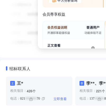
甲方分析查询
会员尊享权益
招标联系人
王*
李**、李*
王
李
个
个
426
221
相关项目：
相关项目：
立即查看
电话：
021
70
电话：
137
8
*******
******