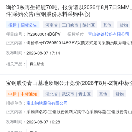
询价3系再生铝锭70吨。报价请以2026年8月7日SMM
件]采购公告(宝钢股份原料采购中心)
招标｜招标公告
河南省｜三门峡市｜陕州区
其他
货物
项目编号：
IY26080014BGPV
招标单位：
宝山钢铁股份有限公司
询价单号IY26080014BGPV采购方式定向采购员联系
正文内容：
牌采购数量计量单位要求交货期备注A5678974外购3系再
发布时间：
2026-08-07 17:14
额度：0.0元三、商务条款：定价说明：湿公吨。限价类别：
相关产品：
再生铝锭
宝钢股份青山基地废钢公开竞价(2026年8月-2期)中标
中标｜中标通知
湖北省｜武汉市｜青山区
其他
货物
招标单位：
宝山钢铁股份有限公司
采购商名称:宝钢股份原料采购中心采购标题:宝钢股份青山基地
正文内容：
0715:47更多咨询请点击：
发布时间：
2026-08-07 16:28