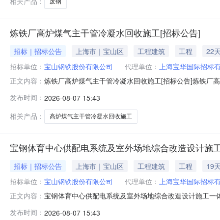
相关产品：
废钢
炼铁厂高炉煤气主干管冷凝水回收施工[招标公告]
招标｜招标公告
上海市｜宝山区
工程建筑
工程
22
招标单位：
宝山钢铁股份有限公司
代理单位：
上海宝华国际招标
炼铁厂高炉煤气主干管冷凝水回收施工[招标公告]炼铁厂
正文内容：
金来自自筹资金，招标人为宝山钢铁股份有限公司。项目已
发布时间：
2026-08-07 15:43
收施工。2.2建设地点：上海市宝山区富锦路宝山基地厂区内
简称发包人）就炼铁
相关产品：
高炉煤气主干管冷凝水回收施工
宝钢体育中心供配电系统及室外场地综合改造设计施工
招标｜招标公告
上海市｜宝山区
工程建筑
工程
19
招标单位：
宝山钢铁股份有限公司
代理单位：
上海宝华国际招标
宝钢体育中心供配电系统及室外场地综合改造设计施工一体
正文内容：
体育中心供配电系统及室外场地综合改造设计施工一体化
发布时间：
2026-08-07 15:43
标。2.工程概况与招标范围2.1招标项目名称：宝钢体育中