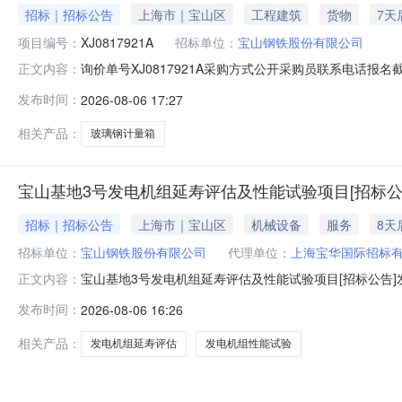
招标｜招标公告
上海市｜宝山区
工程建筑
货物
7天
项目编号：
XJ0817921A
招标单位：
宝山钢铁股份有限公司
询价单号XJ0817921A采购方式公开采购员联系电话报名截
正文内容：
采购数量计量单位要求交货期备注C5554108玻璃钢计量箱其它橡塑
发布时间：
2026-08-06 17:27
理;原始制造厂:无;部件号:无;2.0piece2026-10-13T23:
相关产品：
玻璃钢计量箱
宝山基地3号发电机组延寿评估及性能试验项目[招标公
招标｜招标公告
上海市｜宝山区
机械设备
服务
8天
招标单位：
宝山钢铁股份有限公司
代理单位：
上海宝华国际招标
宝山基地3号发电机组延寿评估及性能试验项目[招标公告]发
正文内容：
目宝山基地3号发电机组延寿评估及性能试验项目已获批，
发布时间：
2026-08-06 16:26
况与招标范围2.1项目地点：上海市宝山区富锦路宝山基地厂
围：1）对
相关产品：
发电机组延寿评估
发电机组性能试验