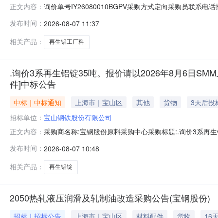
询价单号IY26080010BGPV采购方式定向采购员联系
正文内容：
牌采购数量计量单位要求交货期备注AB0058086系工厂料
发布时间：
2026-08-07 11:37
度：0.0元三、商务条款：定价说明：湿公吨。限价类别：数
相关产品：
再生铝工厂料
.询价3系再生铝锭35吨。报价请以2026年8月6日SMM
件]中标公告
中标｜中标通知
上海市｜宝山区
其他
货物
3天后投
招标单位：
宝山钢铁股份有限公司
采购商名称:宝钢股份原料采购中心采购标题:.询价3系再生铝
正文内容：
日【报价方式见附件】寻源方式:询比价中标供应商:未公开中标金
发布时间：
2026-08-07 10:48
相关产品：
再生铝锭
2050热轧液压润滑及轧制油改造采购公告(宝钢股份)
招标｜招标公告
上海市｜宝山区
材料配件
货物
16