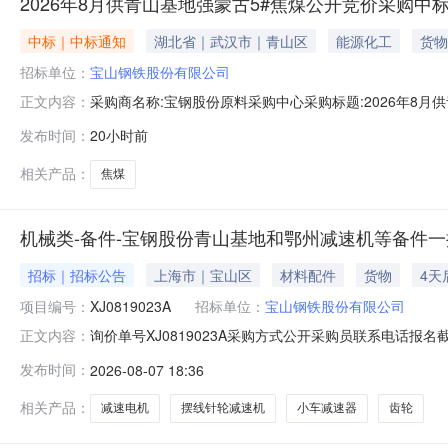
2026年8月供青山基地强蒙古5#焦煤公开竞价采购中
中标｜中标通知
湖北省｜武汉市｜青山区
能源化工
货物
招标单位：
宝山钢铁股份有限公司
采购商名称:宝钢股份原料采购中心采购标题:2026年8月供青
正文内容：
更多咨询请点击：
发布时间：
20小时前
相关产品：
焦煤
机械类-备件-宝钢股份青山基地和鄂州减速机等备件一批-
招标｜招标公告
上海市｜宝山区
材料配件
货物
4天
项目编号：
XJ0819023A
招标单位：
宝山钢铁股份有限公司
询价单号XJ0819023A采购方式公开采购员联系电话报名截
正文内容：
采购数量计量单位要求交货期备注C5664668摆线针轮减速机齿轮变速
发布时间：
2026-08-07 18:36
比:187;外形尺寸:中心高:290mm;原制造商:常州市武进武南变
相关产品：
减速电机
摆线针轮减速机
小车减速器
齿轮