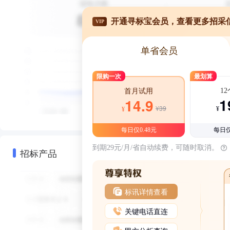
开通寻标宝会员，查看更多招采
VIP
单省会员
限购一次
最划算
1
首月试用
1
14.9
¥39
¥
¥
每日仅0.48元
每日仅
到期29元/月/省自动续费，可随时取消。
招标产品
标讯详情查看
关键电话直连