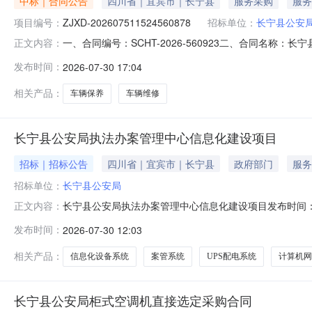
中标｜合同公告
四川省｜宜宾市｜长宁县
服务采购
服务
项目编号：
ZJXD-202607511524560878
招标单位：
长宁县公安
一、合同编号：SCHT-2026-560923二、合同名称：
正文内容：
车辆维修、保养服务直接选定五、合同主体采购人（甲方）：
发布时间：
2026-07-30 17:04
车维修服务有限公司地址：四川省宜宾市长宁县长宁镇东山宜长路
相关产品：
车辆保养
车辆维修
长宁县公安局执法办案管理中心信息化建设项目
招标｜招标公告
四川省｜宜宾市｜长宁县
政府部门
服务
招标单位：
长宁县公安局
长宁县公安局执法办案管理中心信息化建设项目发布时间：2
正文内容：
设项目（项目名称）招标代理机构比选公告招标人长宁县公安
发布时间：
2026-07-30 12:03
容改建面积2400平方。主要内容为：综合布线系统、计算机
房屋建
相关产品：
信息化设备系统
案管系统
UPS配电系统
计算机网
长宁县公安局柜式空调机直接选定采购合同