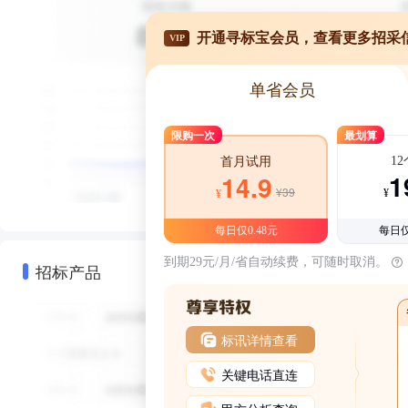
开通寻标宝会员，查看更多招采
VIP
单省会员
限购一次
最划算
1
首月试用
1
14.9
¥39
¥
¥
每日仅0.48元
每日仅
到期29元/月/省自动续费，可随时取消。
招标产品
标讯详情查看
关键电话直连