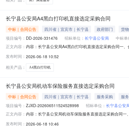
长宁县公安局A4黑白打印机直接选定采购合同
中标｜合同公告
四川省｜宜宾市｜长宁县
政府部门
货物
项目编号：
DD-2026-331476
招标单位：
长宁县公安局
中标单
内容：长宁县公安局A4黑白打印机直接选定采购合同一、合同编
正文内容：
331476四、项目名称：长宁县公安局采购订单五、合同主体
发布时间：
2026-06-18 10:52
宁县鑫航电脑经营部地址：竹都大道三段联系方式：152831
相关产品：
A4黑白打印机
长宁县公安局机动车保险服务直接选定采购合同
中标｜合同公告
四川省｜宜宾市｜长宁县
服务采购
服务
项目编号：
ZJXD-202606511524528998
招标单位：
长宁县公安
内容：长宁县公安局机动车保险服务直接选定采购合同一、合同
正文内容：
202606511524528998四、项目名称：长宁县
发布时间：
2026-06-18 10:46
15181143685供应商(乙方)：中华联合财产保险股份