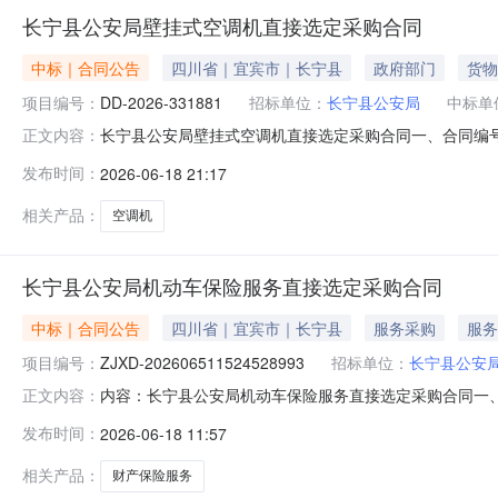
长宁县公安局壁挂式空调机直接选定采购合同
中标｜合同公告
四川省｜宜宾市｜长宁县
政府部门
货物
项目编号：
DD-2026-331881
招标单位：
长宁县公安局
中标单
长宁县公安局壁挂式空调机直接选定采购合同一、合同编号：SC
正文内容：
四、项目名称：长宁县公安局采购订单五、合同主体采购人(甲
发布时间：
2026-06-18 21:17
制冷设备有限公司地址：沙坪街道联系方式：1809098380
相关产品：
空调机
长宁县公安局机动车保险服务直接选定采购合同
中标｜合同公告
四川省｜宜宾市｜长宁县
服务采购
服务
项目编号：
ZJXD-202606511524528993
招标单位：
长宁县公安
内容：长宁县公安局机动车保险服务直接选定采购合同一、合同
正文内容：
202606511524528993四、项目名称：长宁县
发布时间：
2026-06-18 11:57
15181143685供应商(乙方)：中华联合财产保险股份
相关产品：
财产保险服务