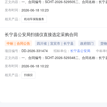
一、合同编号：SCHT-2026-529505二、合同名称：
正文内容：
车保险服务直接选定五、合同主体采购人（甲方）：长宁县公
发布时间：
2026-06-18 10:23
有限公司宜宾中心支公司地址：南岸街道联系方式：13228
相关产品：
机动车保险服务
长宁县公安局扫描仪直接选定采购合同
中标｜合同公告
四川省｜宜宾市｜长宁县
政府部门
货物
项目编号：
DD-2026-331474
招标单位：
长宁县公安局
中标单
一、合同编号：SCHT-2026-529348二、合同名称
正文内容：
购人（甲方）：长宁县公安局地址：四川省宜宾市长宁县长宁
发布时间：
2026-06-18 10:22
15283191522六、合同主要信息主要标的名称：A0202
相关产品：
扫描仪