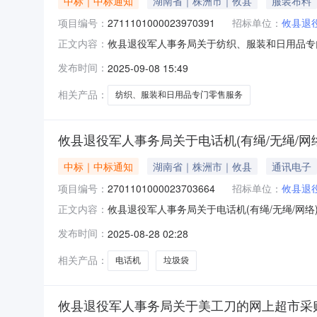
中标｜中标通知
湖南省｜株洲市｜攸县
服装布料
项目编号：
2711101000023970391
招标单位：
攸县退
攸县退役军人事务局关于纺织、服装和日用品专门零
正文内容：
称:攸县退役军人事务局关于纺织、服装和日用品专门
发布时间：
2025-09-08 15:49
区划编码:430223项目所在行政区划名称:湖
相关产品：
纺织、服装和日用品专门零售服务
攸县退役军人事务局关于电话机(有绳/无绳/
中标｜中标通知
湖南省｜株洲市｜攸县
通讯电子
项目编号：
2701101000023703664
招标单位：
攸县退
攸县退役军人事务局关于电话机(有绳/无绳/网络)
正文内容：
役军人事务局关于电话机(有绳/无绳/网络)的网上超
发布时间：
2025-08-28 02:28
目所在行政区划名称:湖南省株洲市攸县报价起止
相关产品：
电话机
垃圾袋
攸县退役军人事务局关于美工刀的网上超市采