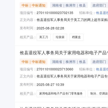
中标｜中标通知
湖南省｜株洲市｜攸县
政府部门
项目编号：
2701101000023702135
招标单位：
攸县退
攸县退役军人事务局关于美工刀的网上超市采购项目
正文内容：
于美工刀的网上超市采购项目项目编号:2701101
发布时间：
2025-08-28 02:28
市攸县报价起止时间:-二、采购单位信息采购单位
相关产品：
美工刀
垃圾袋
档案盒
攸县退役军人事务局关于家用电器和电子产品
中标｜中标通知
湖南省｜株洲市｜攸县
政府部门
项目编号：
2701101000023713060
招标单位：
攸县退
攸县退役军人事务局关于家用电器和电子产品专门零
正文内容：
称:攸县退役军人事务局关于家用电器和电子产品专门
发布时间：
2025-08-27 10:39
区划编码:430223项目所在行政区划名称:湖
相关产品：
家用电器和电子产品专门零售服务
制冷、空调设