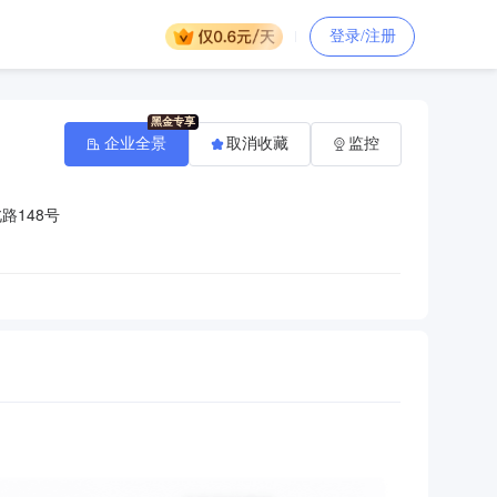
登录/注册
企业全景
取消收藏
监控
路148号