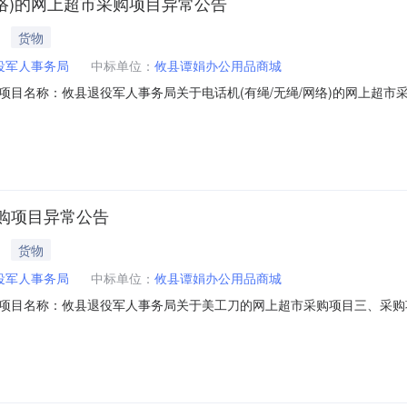
网络)的网上超市采购项目异常公告
货物
役军人事务局
中标单位：
攸县谭娟办公用品商城
称：攸县退役军人事务局关于电话机(有绳/无绳/网络)的网上超市采购项目三
他六、成交供应商：攸县谭娟办公用品商城七、成交日期：2025年08月26
389.98)2.06%；[妙洁背心式垃圾袋40只垃圾袋]此商品销售价格偏高,高出
购项目异常公告
货物
役军人事务局
中标单位：
攸县谭娟办公用品商城
名称：攸县退役军人事务局关于美工刀的网上超市采购项目三、采购项目编号：
商：攸县谭娟办公用品商城七、成交日期：2025年08月26日八、异常交
袋40只垃圾袋]此商品销售价格偏高,高出平均销售价(￥5.67)1.41%；[塑