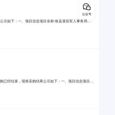
公众号
购结果公示如下：一、项目信息项目名称:攸县退役军人事务局关
所在行政区划编码:430223项目所在行政区划名称:湖南省株洲
单位联系人和联系方式:罗音悦子:1897
0）采购已经结束，现将采购结果公示如下：一、项目信息项目名
0项目联系人:管理员项目联系电话:/采购计划信息：项目所在行政
人事务局采购单位地址:攸县联星街道交通北路14