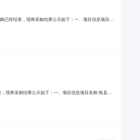
1）采购已经结束，现将采购结果公示如下：一、项目信息项目名
1项目联系人:管理员项目联系电话:/采购计划信息：项目所在行政
人事务局采购单位地址:攸县联星街道交通北路14
已经结束，现将采购结果公示如下：一、项目信息项目名称:攸县退
目联系电话:/采购计划信息：项目所在行政区划编码:430223项
:攸县联星街道交通北路148号采购