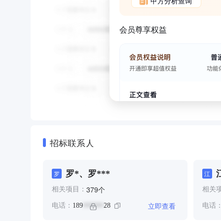
甲方分析查询
会员尊享权益
招标联系人
罗*、罗***
罗
江
个
379
相关项目：
相关
立即查看
电话：
189
28
电话
******