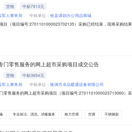
货物
中标7913元
役军人事务局
中标单位：
攸县谭娟办公用品商城
（项目编号:2701101000023702135）采购已经结束，现将采
000023702135项目联系人:管理员项目联系电话:/采购计划信息：项目
名称:攸县退役军人事务局采购单位地址:攸县联星街道交通北路148号采购
专门零售服务的网上超市采购项目成交公告
货物
中标3654元
役军人事务局
中标单位：
株洲市卓品暖通设备有限公司
售服务的网上超市采购项目（项目编号:270110100002371306
零售服务的网上超市采购项目项目编号:270110100002371306
南省株洲市攸县报价起止时间:-二、采购单位信息采购单位名称:攸县退役军
备
专业保洁、清洗、消毒服务
格力空调
空调
不锈钢架