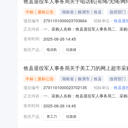
攸县退役军人事务局关于电话机(有绳/无绳/
中标｜废标公告
湖南省｜株洲市｜攸县
政府部门
项目编号：
2701101000023703664
招标单位：
攸县退
一、采购人名称：攸县退役军人事务局二、采购项目名
正文内容：
购组织类型：分散采购-自行组织五、采购方式：其
发布时间：
2025-08-26 14:45
无绳/网络)]此商品销售价格偏高,高出平均销售价(￥
相关产品：
电话机
垃圾袋
攸县退役军人事务局关于美工刀的网上超市采
中标｜废标公告
湖南省｜株洲市｜攸县
政府部门
项目编号：
2701101000023702135
招标单位：
攸县退
一、采购人名称：攸县退役军人事务局二、采购项目
正文内容：
散采购-自行组织五、采购方式：其他六、成交供应
发布时间：
2025-08-26 14:45
平均销售价(￥9.83)1.73%；[妙洁背心式垃圾
相关产品：
美工刀
垃圾袋