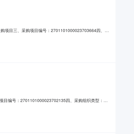
、采购项目编号：2701101000023703664四、采
日八、异常交易原因：[步步高HCD198B电话机(有绳/
平均销售价(￥5.67)1.41
2701101000023702135四、采购组织类型：分
易原因：[得力HT4018美工刀]此商品销售价格偏高,高出
料水桶]此商品为自有商品；[得力3000