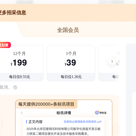
更多招采信息
全国会员
最划算
12个月
1个月
3个月
199
39
99
¥
¥
¥
每日仅0.55元
每日仅1.26元
每日仅1.08元
时取消。