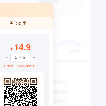
黑金会员
14.9
¥
支付后可进行选择生效省份