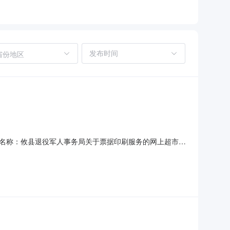
省份地区
名称：攸县退役军人事务局关于票据印刷服务的网上超市采
期：七、终止原因：原因类型:商品采购-错误补充说明:订单已
系电话：传真