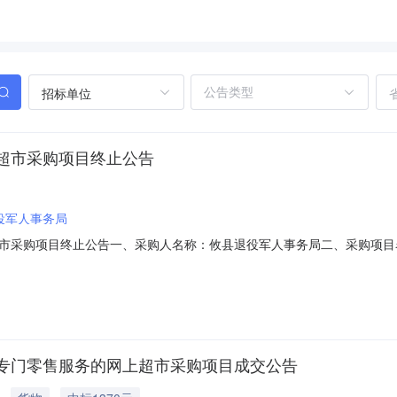
招标单位
超市采购项目终止公告
役军人事务局
市采购项目终止公告一、采购人名称：攸县退役军人事务局二、采购项目
08798765四、采购组织类型：五、采购方式：直接采购六、采购公告发布日
称：攸县退役军人事务局地址：攸县联星街道交通北路148号联系人：联
专门零售服务的网上超市采购项目成交公告