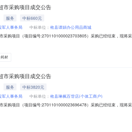
超市采购项目成交公告
服务
中标660元
役军人事务局
中标单位：
攸县谭娟办公用品商城
购项目（项目编号:2701101000023703805）采购已经结束，
2701101000023703805项目联系人:管理员项目联系电话:/采购
单位信息采购单位名称:攸县退役军人事务局采购单位地址:攸县联星街道交通
公耗材
超市采购项目成交公告
服务
中标3820元
役军人事务局
中标单位：
攸县琳枫百货店(个体工商户)
购项目（项目编号:2701101000023696478）采购已经结束，
2701101000023696478项目联系人:管理员项目联系电话:/采购
单位信息采购单位名称:攸县退役军人事务局采购单位地址:攸县联星街道交通