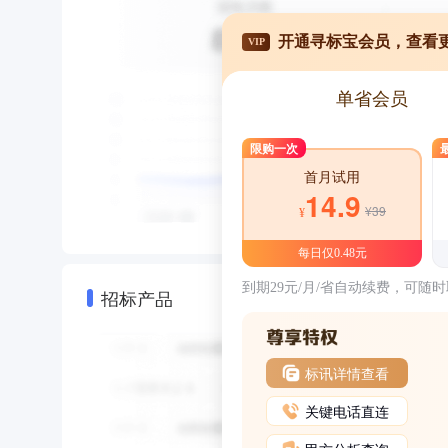
开通寻标宝会员，查看
VIP
单省会员
限购一次
首月试用
14.9
¥39
¥
每日仅0.48元
到期29元/月/省自动续费，可随
招标产品
标讯详情查看
关键电话直连