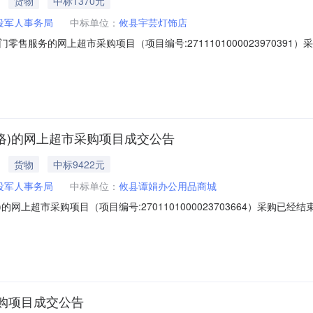
货物
中标1370元
役军人事务局
中标单位：
攸县宇芸灯饰店
售服务的网上超市采购项目（项目编号:271110100002397039
零售服务的网上超市采购项目项目编号:271110100002397039
南省株洲市攸县报价起止时间:-二、采购单位信息采购单位名称:攸县退役军
网络)的网上超市采购项目成交公告
货物
中标9422元
役军人事务局
中标单位：
攸县谭娟办公用品商城
的网上超市采购项目（项目编号:2701101000023703664）采购
市采购项目项目编号:2701101000023703664项目联系人:管理员项
时间:-二、采购单位信息采购单位名称:攸县退役军人事务局采购单位地址
购项目成交公告