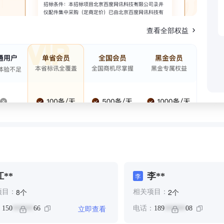
查看全部权益
江**
李**
李
个
个
8
2
项目：
相关项目：
立即查看
：
150
66
电话：
189
08
******
******