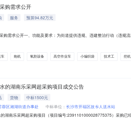
务采购需求公开
购
服务
预算94.82万元
采购需求公开一、功能及要求：为街道提供违规、违建整治行动（违规流
。二、相关标准：按国家相关标准、行业标准、地方标准或者其他标准、
筑等）、市容秩序管理维护（市容市貌整治，建筑垃圾清理清运）。序号
运车
炮机
氧割设备
高空作业车
小编织袋
技术工
挖机
净水的湖南乐采网超采购项目成交公告
品
货物
中标1500元
芙蓉区湘湖街道办事处
中标单位：
长沙市开福区故乡人送水站
湖南乐采网超采购项目（项目编号:2391101000028775375）
南乐采网超采购项目项目编号：2391101000028775375项目所
购单位名称：长沙市芙蓉区湘湖街道办事处采购单位地址：长沙市芙蓉区湘