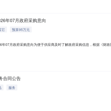
026年07月政府采购意向
其它
预算95万元
2026年07月政府采购意向为便于供应商及时了解政府采购信息，根据《财
办事处2026年6月至7月采购意向公开如下：采购项目名称采购需求概
求952026年7月是赵先生0731-82283061建筑拆除等劳务详见采购需
务合同公告
品
服务