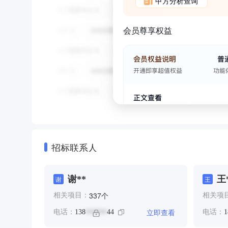
甲方分析查询
会员尊享权益
招标联系人
谢**
王
谢
王
个
337
相关项目：
相关项
立即查看
电话：
138
44
电话：
1
******