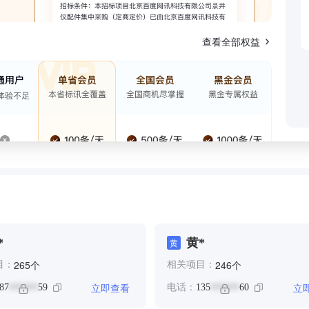
查看全部权益
*
黄*
黄
个
个
265
246
目：
相关项目：
立即查看
立
87
59
电话：
135
60
******
******