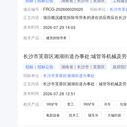
招标｜招标公告
湖南省｜长沙市｜芙蓉区
工程建
项目编号：
FRCG-202606020020
招标单位：
长沙市芙
项目概况建筑拆除等劳务的潜在供应商应在长沙市
正文内容：
提交响应文件。一、项目基本情况项目编号：FRCG-
发布时间：
2026-07-29 14:03
资额：采购需求：详见采购需求合同履行期限：
相关产品：
建筑拆除劳务
长沙市芙蓉区湘湖街道办事处:城管等机械及
招标｜招标公告
湖南省｜长沙市｜芙蓉区
政府部
招标单位：
长沙市芙蓉区湘湖街道办事处
长沙市芙蓉区湘湖街道办事处：城管等机械及劳
正文内容：
务二、相关标准：按国家相关标准、行业标准、
发布时间：
2026-07-28 12:51
件垃圾清理清运）。序号服务名称计量单位年预估数量单
吨挖机（含进出场
相关产品：
5吨铲车
普工
3吨铲车
吊车
垃圾
氧割设备
技术工
随车吊
大编织袋