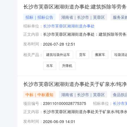
长沙市芙蓉区湘湖街道办事处:建筑拆除等劳
招标｜招标公告
湖南省｜长沙市｜芙蓉区
服务采
招标单位：
长沙市芙蓉区湘湖街道办事处
长沙市芙蓉区湘湖街道办事处：建筑拆除等劳务
正文内容：
护（市容市貌整治，建筑垃圾清理清运）等服务
发布时间：
2026-07-28 12:51
行动（违规流动摊贩早夜市，违规招牌，违章建
工天27010002700002技术工（水电氧
相关产品：
建筑垃圾外运车
货车
搬家车
垃圾清
吊车
升降机
长沙市芙蓉区湘湖街道办事处关于矿泉水/纯
中标｜中标通知
湖南省｜长沙市｜芙蓉区
食品饮
项目编号：
2391101000028775375
招标单位：
长沙市
长沙市芙蓉区湘湖街道办事处关于矿泉水/纯净水的
正文内容：
长沙市芙蓉区湘湖街道办事处关于矿泉水/纯净水的湖
发布时间：
2026-06-09 14:01
市芙蓉区报价起止时间：-二、采购单位信息采