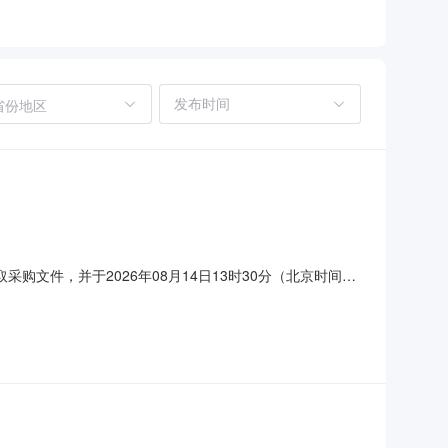
省份地区
文件，并于2026年08月14日13时30分（北京时间）
额：947,400.00元最高限价：947,400.00元项目
体投标本项目（是/否）接受合同分包：采购包1：不同