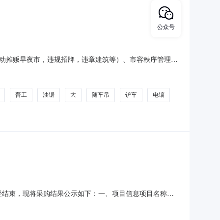
公众号
动摊贩早夜市，违规招牌，违章建筑等）、市容秩序管理维
规范执行。三、技术规格：本项目主要负责违规、违建整治
服务名称单位单价上限值（元）年预估数量金额（元）1普
普工
油锯
大
随车吊
铲车
电镐
采购已经结束，现将采购结果公示如下：一、项目信息项目名称：
在行政区划编码：430102项目所在行政区划名称：湖南省长沙
湖路198号采购单位统一社会信用代码或组织机构代码：/