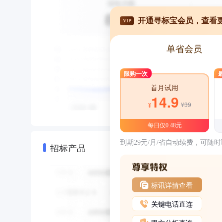
开通寻标宝会员，查看
VIP
单省会员
限购一次
首月试用
14.9
¥39
¥
每日仅0.48元
到期29元/月/省自动续费，可随
招标产品
标讯详情查看
关键电话直连