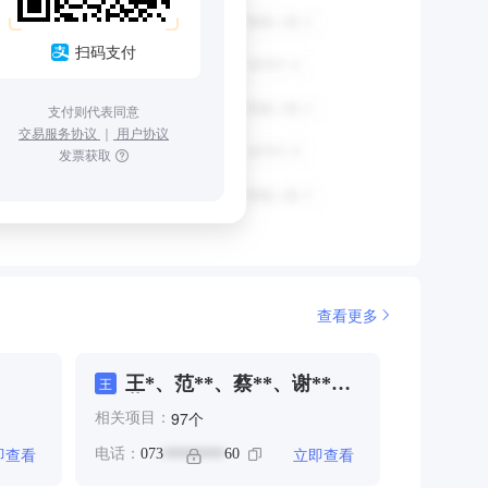
扫码支付
支付则代表同意
交易服务协议
｜
用户协议
发票获取
查看更多
王*、范**、蔡**、谢**、
王
黄*
个
97
相关项目：
即查看
立即查看
电话：
073
60
********