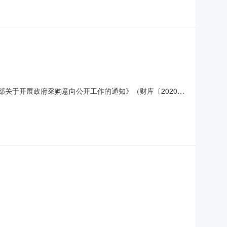
政部关于开展政府采购意向公开工作的通知》（财库〔2020〕
况预算金额（万元）预计采购时间（填写到月）是否专门面向
求952026年7月是赵先生0731-82283061