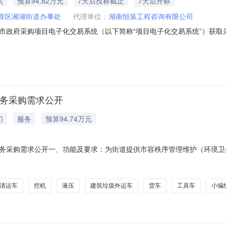
筑
预算94.82万元
7天后投标截止
7天后开标
蓉区湘湖街道办事处
代理单位：
湖南恒策工程咨询有限公司
政府采购项目电子化交易系统（以下简称“项目电子化交易系统”）获取采购文
202606020020项目名称：建筑拆除等劳务采购方式：竞争性磋商预算金额：
采购包1：无本项目（是/否）接受联合体投标：采购包1：不接受联合体投
劳务采购需求公开
门
服务
预算94.74万元
务采购需求公开一、功能及要求：为街道提供市容秩序管理维护（环境卫
地方标准或者其他标准、规范执行。三、技术规格：本项目主要负责市容
价上限值（元）金额（元）1普工天40270108002技术工（水电氧割）天3
清运车
挖机
液压
建筑垃圾外运车
货车
工具车
小编