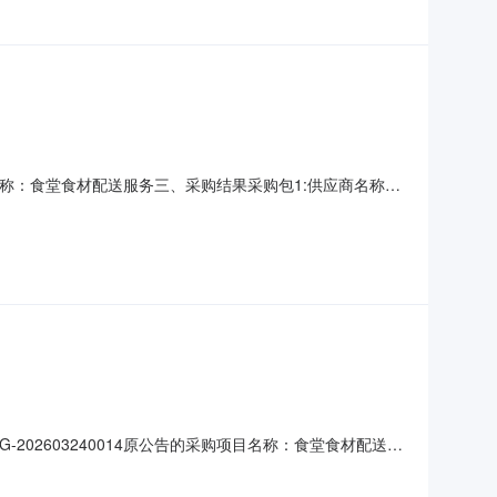
目名称：食堂食材配送服务三、采购结果采购包1:供应商名称供
房优惠：4.20%94.89四、主要标的信息合同包1(食堂
元)1-1餐饮服务食堂食材配送服务详见磋商文件，按照磋商
02603240014原公告的采购项目名称：食堂食材配送服
正内容：变更本项目中小企业所属行业。详见更正后的磋商文
容提出询问，请按以下方式联系。1.采购人信息名称：长沙市芙