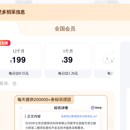
更多招采信息
全国会员
最划算
12个月
1个月
3个月
199
39
99
¥
¥
¥
每日仅0.55元
每日仅1.26元
每日仅1.08元
时取消。