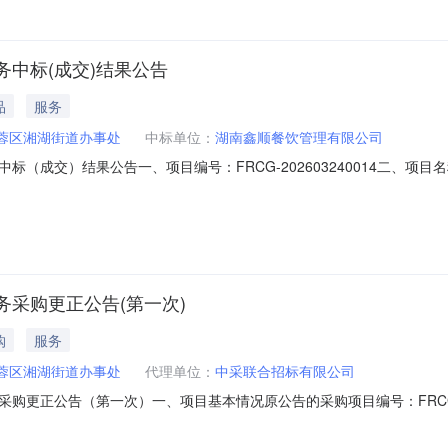
中标(成交)结果公告
品
服务
蓉区湘湖街道办事处
中标单位：
湖南鑫顺餐饮管理有限公司
（成交）结果公告一、项目编号：FRCG-202603240014二、项
管理有限公司湖南省长沙市芙蓉区马王堆街道芙蓉苑甲10栋2单元1楼23号
公司）品目号品目名称采购标的服务范围服务要求服务时间服务标准金额(
采购更正公告(第一次)
购
服务
蓉区湘湖街道办事处
代理单位：
中采联合招标有限公司
购更正公告（第一次）一、项目基本情况原公告的采购项目编号：FRCG-2
正信息：更正事项：采购公告更正原因：变更本项目中小企业所属行业。更
日三、其他补充事项无合同包1(食堂食材配送服务):四、凡对本次公告内