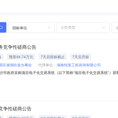
招标单位
务竞争性磋商公告
备
预算94.74万元
7天后投标截止
7天后开标
蓉区湘湖街道办事处
代理单位：
湖南恒策工程咨询有限公司
市政府采购项目电子化交易系统（以下简称“项目电子化交易系统”）获取采购
-202606020017项目名称：城管等机械及劳务采购方式：竞争性磋商预算金
限：采购包1：无本项目（是/否）接受联合体投标：采购包1：不接受联合
竞争性磋商公告