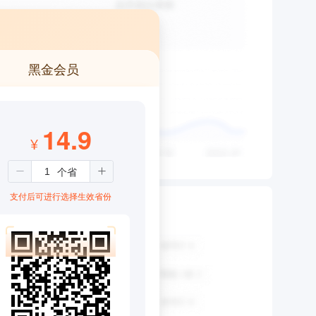
黑金会员
14.9
¥
支付后可进行选择生效省份