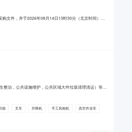
件，并于2026年08月14日13时30分（北京时间）前
948,179.00元最高限价：948,179.00元项目总投
标本项目（是/否）接受合同分包：采购包1：不同意分
生整治，公共设施维护，公共区域大件垃圾清理清运）等服
秩序管理维护（环境卫生整治，公共设施维护，公共区域大
9320124803技术工（高空）天3038011400413
织袋
叉车
升降机
手工风炮机
高空作业车