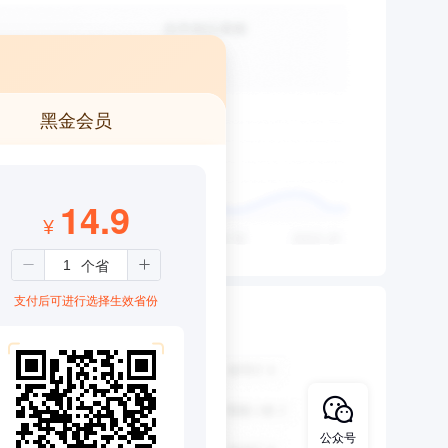
黑金会员
14.9
¥
支付后可进行选择生效省份
公众号