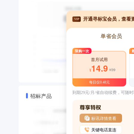
开通寻标宝会员，查看
VIP
单省会员
限购一次
首月试用
14.9
¥39
¥
每日仅0.48元
到期29元/月/省自动续费，可随
招标产品
标讯详情查看
关键电话直连