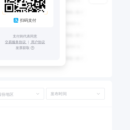
扫码支付
支付则代表同意
交易服务协议
｜
用户协议
发票获取
省份地区