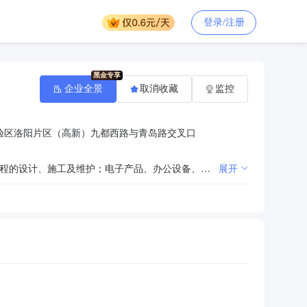
登录/注册
企业全景
取消收藏
监控
验区洛阳片区（高新）九都西路与青岛路交叉口
计算机软硬件的销售、维护及研发；网络、安防监控；弱电、防雷、综合布线；网站建设；建筑智能化工程的设计、施工及维护；电子产品、办公设备、办公家具、家用电器、灯光设备、音视频设备、通信器材、摄影器材的销售及维修；文体用品、五金交电、办公耗材、日用百货、工艺品（不含文物）、线缆的销售；第二类增值电信业务。
展开