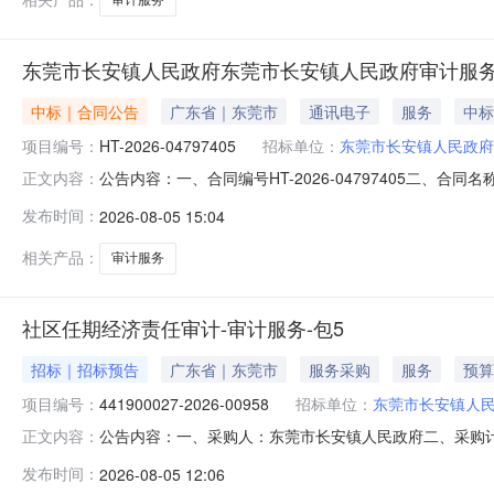
东莞市长安镇人民政府东莞市长安镇人民政府审计服
中标｜合同公告
广东省｜东莞市
通讯电子
服务
中标
项目编号：
HT-2026-04797405
招标单位：
东莞市长安镇人民政府
公告内容：一、合同编号HT-2026-04797405二、合
正文内容：
计服务定点采购五、合同主体采购人(甲方)：东莞市长安镇人
发布时间：
2026-08-05 15:04
所有限公司地址：南城区莞太路南城路段23号鸿禧商业大厦50
相关产品：
审计服务
社区任期经济责任审计-审计服务-包5
招标｜招标预告
广东省｜东莞市
服务采购
服务
预算
项目编号：
441900027-2026-00958
招标单位：
东莞市长安镇人
公告内容：一、采购人：东莞市长安镇人民政府二、采购计划编号
正文内容：
五、采购预算金额（元）：590000.00六、需求时间：七、采购
发布时间：
2026-08-05 12:06