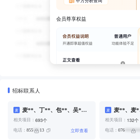
甲方分析查询
会员尊享权益
招标联系人
⻨**、丁**、包**、吴*、
麦**、麦*
⻨
麦
奉**、孙**、文**、文**、
个
个
693
132
相关项目：
相关项目：
李**、李**、李**、李**、
王**、秦**、蔡**、赵**、
立即查看
电话：
855
13
电话：
076
***
*******
陈**、陈**、陈**、陈**、
陈**、陈**、陈**、麦**、