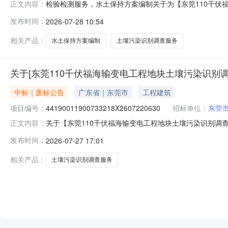
检验检测服务，水土保持方案编制关于为【东莞110千伏福
正文内容：
3109:00，在广东省网上中介服务超市为东莞市长安
发布时间：
2026-07-28 10:54
采购项目名称东莞110千伏福海输变电工程地块土壤污染
44190011900733218X2607280109
相关产品：
水土保持方案编制
土壤污染识别调查服务
关于[东莞110千伏福海输变电工程地块土壤污染识别
中标｜废标公告
广东省｜东莞市
工程建筑
项目编号：
44190011900733218X2607220630
招标单位：
东莞
关于【东莞110千伏福海输变电工程地块土壤污染识别
正文内容：
类型：项目取消失败原因：项目服务时间需要调整采购失败时间：
发布时间：
2026-07-27 17:01
相关产品：
土壤污染识别调查服务