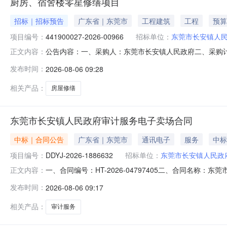
厨房、宿舍楼零星修缮项目
招标｜招标预告
广东省｜东莞市
工程建筑
工程
预算
项目编号：
441900027-2026-00966
招标单位：
东莞市长安镇人
公告内容：一、采购人：东莞市长安镇人民政府二、采购计划编
正文内容：
预算金额（元）：20057.00六、需求时间：七、采购方式：9八、
发布时间：
2026-08-06 09:28
相关产品：
房屋修缮
东莞市长安镇人民政府审计服务电子卖场合同
中标｜合同公告
广东省｜东莞市
通讯电子
服务
中标
项目编号：
DDYJ-2026-1886632
招标单位：
东莞市长安镇人民政
一、合同编号：HT-2026-04797405二、合同名称：
正文内容：
服务定点采购五、合同主体采购人（甲方）：东莞市长安镇人
发布时间：
2026-08-06 09:17
务所有限公司地址：南城区莞太路南城路段23号鸿禧商业大厦
相关产品：
审计服务