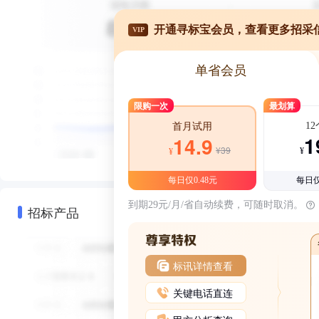
开通寻标宝会员，查看更多招采
VIP
单省会员
限购一次
最划算
1
首月试用
1
14.9
¥39
¥
¥
每日仅0.48元
每日仅
到期29元/月/省自动续费，可随时取消。
招标产品
标讯详情查看
关键电话直连