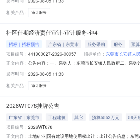
发布时间：
2026-08-05 11:33
相关产品：
审计服务
社区任期经济责任审计-审计服务-包4
招标｜招标预告
广东省｜东莞市
服务采购
服务
预算
项目编号：
441900027-2026-00957
招标单位：
东莞市长安镇人
公告内容：一、采购人：东莞市长安镇人民政府二、采购计划编号
正文内容：
五、采购预算金额（元）：22000.00六、需求时间：七、采购方
发布时间：
2026-08-05 11:33
相关产品：
审计服务
2026WT078挂牌公告
广东省｜东莞市
工程建筑
其它
预算5553万元
56天
项目编号：
2026WT078
土地矿业|国有建设用地使用权出让；出让公告信息；东莞
正文内容：