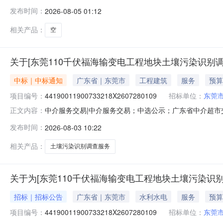
构名称：东莞市公共资源交易中心东莞市国有建设用地使
发布时间：
2026-08-05 01:12
一宗国有建设用地使用权。现将有关事项公告如下：一、挂
投资强度（元/m2）产业类型起始
相关产品：
空
关于[东莞110千伏福海输变电工程地块土壤污染识别
中标｜中标通知
广东省｜东莞市
工程建筑
服务
预算
项目编号：
44190011900733218X2607280109
招标单位：
东莞
中介服务交易|中介服务交易；中选公示；广东省中介超市交易系统
正文内容：
别调查服务项目业主名称：东莞市长安镇人民政府中介服务事
发布时间：
2026-08-03 10:22
选取中介机构方式：方案择优选取业务单位咨询电话：855
相关产品：
土壤污染识别调查服务
关于为[东莞110千伏福海输变电工程地块土壤污染识别
招标｜招标公告
广东省｜东莞市
水利水电
服务
预算
项目编号：
44190011900733218X2607280109
招标单位：
东莞