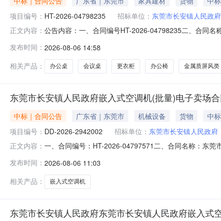
中标｜合同公告
广东省｜东莞市
家具建材
货物
中标
项目编号：
HT-2026-04798235
招标单位：
东莞市长安镇人民政府
公告内容：一、合同编号HT-2026-04798235二、合
正文内容：
安镇人民政府办公家具（定制化服务）定点采购五、合同主
发布时间：
2026-08-06 14:58
13712867623供应商(乙方)：东莞市莞采商贸有限公司
相关产品：
办公桌
会议桌
更衣柜
办公椅
金属质屏风类
东莞市长安镇人民政府嵌入式空调机(批量)电子卖场合
中标｜合同公告
广东省｜东莞市
机械设备
货物
中标
项目编号：
DD-2026-2942002
招标单位：
东莞市长安镇人民政府
一、合同编号：HT-2026-04797571二、合同名称
正文内容：
政府采购订单五、合同主体采购人（甲方）：东莞市长安镇人
发布时间：
2026-08-06 11:03
代通用电子有限公司地址：广东省广州市天河区天源路401号
相关产品：
嵌入式空调机
东莞市长安镇人民政府东莞市长安镇人民政府嵌入式空