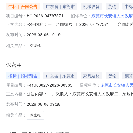
中标｜合同公告
广东省｜东莞市
机械设备
货物
中标
项目编号：
HT-2026-04797571
招标单位：
东莞市长安镇人民政府
公告内容：一、合同编号HT-2026-04797571二、
正文内容：
民政府采购订单五、合同主体采购人(甲方)：东莞市长安镇人
发布时间：
2026-08-06 10:19
通用电子有限公司地址：广东省广州市天河区天源路401号之一
相关产品：
空调机
保密柜
招标｜招标预告
广东省｜东莞市
家具建材
货物
预算
项目编号：
441900027-2026-00965
招标单位：
东莞市长安镇人
公告内容：一、采购人：东莞市长安镇人民政府二、采购计划编
正文内容：
1500.00六、需求时间：七、采购方式：9八、备案时间：2026-
发布时间：
2026-08-06 09:28
相关产品：
保密柜