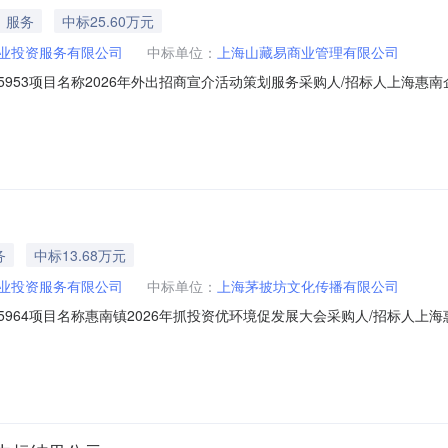
服务
中标25.60万元
业投资服务有限公司
中标单位：
上海山藏易商业管理有限公司
005953项目名称2026年外出招商宣介活动策划服务采购人/招标人上
供应商中标候选人公示期自2026年2月27日至2026年3月2日，如有异
体线索或事实依据。以单位名义反映情况的材料需加盖单位公章，以个人名
务
中标13.68万元
业投资服务有限公司
中标单位：
上海茅披坊文化传播有限公司
005964项目名称惠南镇2026年抓投资优环境促发展大会采购人/招标
00元供应商中标候选人公示期自2026年2月27日至2026年3月2日，如
体线索或事实依据。以单位名义反映情况的材料需加盖单位公章，以个人名