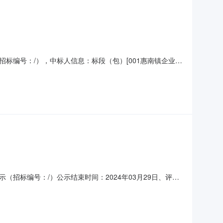
招标编号：/），中标人信息：标段（包）[001惠南镇企业服
业管理服务中标结果公示三、监督部门本招标项目的监督部门
6360电子邮件：/招标代理机构：上海建融工程建设管理有
（招标编号：/）公示结束时间：2024年03月29日、评标
公司，投标报价：89.4024万元，质量：满足，工期/交
的项目负责人：胡海红/3、中标候选人响应招标文件要求的