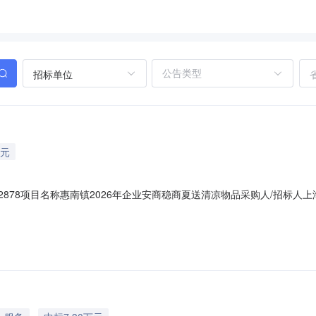
招标单位
万元
012878项目名称惠南镇2026年企业安商稳商夏送清凉物品采购人/招
285000元供应商中标候选人公示期自2026年6月4日至2026年6
，提供具体线索或事实依据。以单位名义反映情况的材料需加盖单位公章，以