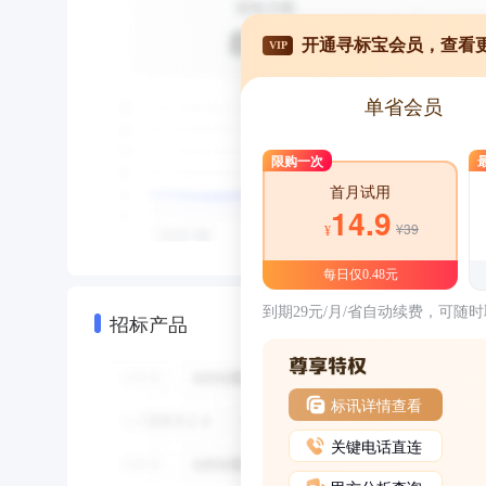
开通寻标宝会员，查看
VIP
单省会员
限购一次
首月试用
14.9
¥39
¥
每日仅0.48元
到期29元/月/省自动续费，可随
招标产品
标讯详情查看
关键电话直连