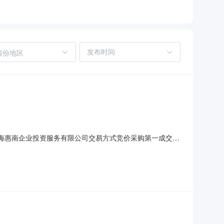
省份地区
标人上海惠南企业投资服务有限公司交易方式竞价采购第一成交候
月8日，如有异议可在公示期内可向上海农交所反应，电话：
个人名义反映情况的材料应署实名，并提供联系电话。