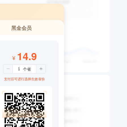
黑金会员
14.9
¥
支付后可进行选择生效省份