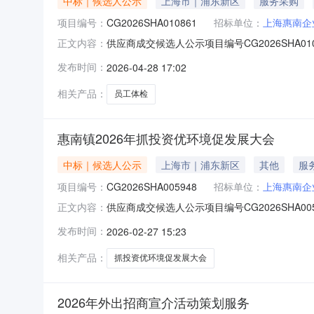
中标｜候选人公示
上海市｜浦东新区
服务采购
项目编号：
CG2026SHA010861
招标单位：
上海惠南企
供应商成交候选人公示项目编号CG2026SHA
正文内容：
应商名称上海市浦东医院报价73000元供应商中标
发布时间：
2026-04-28 17:02
况须实事求是，提供具体线索或事实依据。以单
相关产品：
员工体检
惠南镇2026年抓投资优环境促发展大会
中标｜候选人公示
上海市｜浦东新区
其他
服
项目编号：
CG2026SHA005948
招标单位：
上海惠南企
供应商成交候选人公示项目编号CG2026SHA
正文内容：
应商名称上海皓元文化传播有限公司报价28000
发布时间：
2026-02-27 15:23
67105695。反映情况须实事求是，提供具
相关产品：
抓投资优环境促发展大会
2026年外出招商宣介活动策划服务