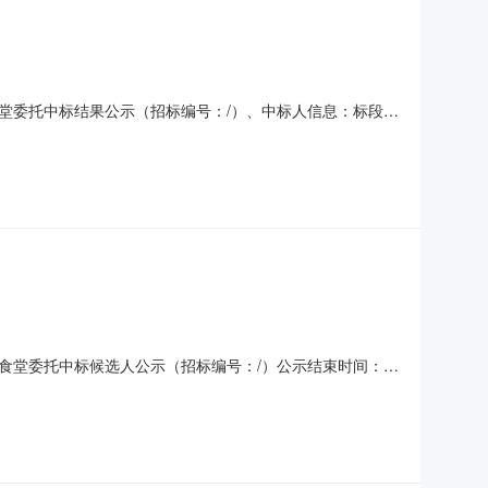
食堂委托中标结果公示（招标编号：/）、中标人信息：标段
二、其他：上海惠南企业投资服务有限公司职工食堂委托中标结
惠南镇联系人：倪老师电话：13601966360电子邮
工食堂委托中标候选人公示（招标编号：/）公示结束时间：
况中标候选人第1名：上海坤蝶餐饮管理有限公司，投标报价：
选人（上海坤蝶餐饮管理有限公司）的项目负责人：徐赞／3、