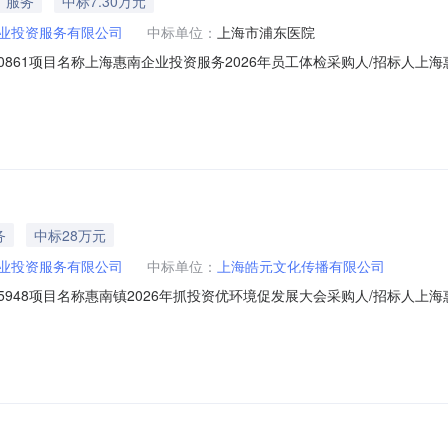
服务
中标7.30万元
业投资服务有限公司
中标单位：
上海市浦东医院
010861项目名称上海惠南企业投资服务2026年员工体检采购人/招标
候选人公示期自2026年4月27日至2026年4月29日，如有异议可在公示期
位名义反映情况的材料需加盖单位公章，以个人名义反映情况的材料应署
务
中标28万元
业投资服务有限公司
中标单位：
上海皓元文化传播有限公司
005948项目名称惠南镇2026年抓投资优环境促发展大会采购人/招标
0元供应商中标候选人公示期自2026年2月27日至2026年3月2日，如有
体线索或事实依据。以单位名义反映情况的材料需加盖单位公章，以个人名