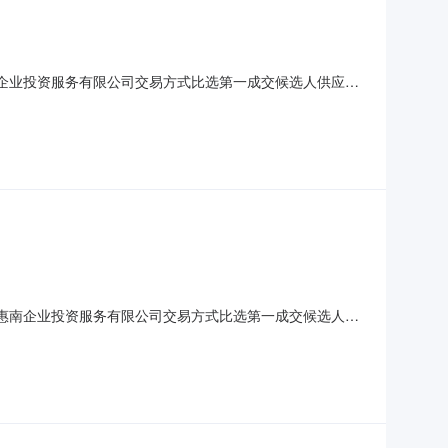
海惠南企业投资服务有限公司交易方式比选第一成交候选人供应商
议可在公示期内可向上海农交所反应，电话：021-
义反映情况的材料应署实名，并提供联系电话。
人上海惠南企业投资服务有限公司交易方式比选第一成交候选人供
有异议可在公示期内可向上海农交所反应，电话：021-
义反映情况的材料应署实名，并提供联系电话。