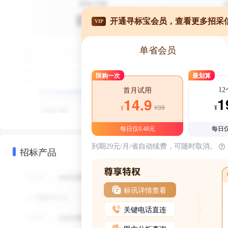
开通寻标宝会员，查看更多招采
VIP
单省会员
限购一次
最划算
1
首月试用
1
14.9
¥39
¥
¥
每日仅0.48元
每日仅
到期29元/月/省自动续费，可随时取消。
招标产品
标讯详情查看
关键电话直连