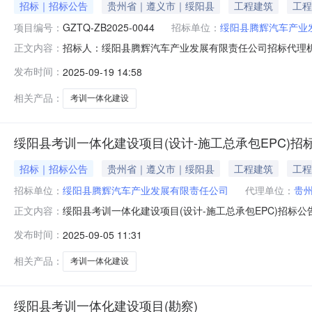
招标｜招标公告
贵州省｜遵义市｜绥阳县
工程建筑
工程
项目编号：
GZTQ-ZB2025-0044
招标单位：
绥阳县腾辉汽车产业
招标人：绥阳县腾辉汽车产业发展有限责任公司招标代理
正文内容：
项目（监理）采购项目的潜在供应商应在贵州拓奇工程咨询服
发布时间：
2025-09-19 14:58
00分（北京时间）前提交响应文件。一、项目基本情况1、项目
相关产品：
考训一体化建设
绥阳县考训一体化建设项目(设计-施工总承包EPC)招
招标｜招标公告
贵州省｜遵义市｜绥阳县
工程建筑
工程
招标单位：
绥阳县腾辉汽车产业发展有限责任公司
代理单位：
贵
绥阳县考训一体化建设项目(设计-施工总承包EPC)招标
正文内容：
项目备案证明2507-520323-04-01-94037
发布时间：
2025-09-05 11:31
备招标条件，现进行公开招标。2．项目概况与招标范围2.1
相关产品：
考训一体化建设
绥阳县考训一体化建设项目(勘察)