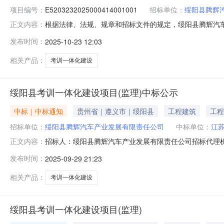
项目编号：
E5203232025000414001001
招标单位：
绥阳县腾辉
根据法律、法规、规章和招标文件的规定，绥阳县腾辉汽车产业发展
正文内容：
10-2209:00:00在遵义市公共资源交易中心开标
发布时间：
2025-10-23 12:03
资质：建筑工程施工总承包壹级；设计资质：建筑行业（建筑工
相关产品：
考训一体化建设
绥阳县考训一体化建设项目(监理)中标公示
中标｜中标通知
贵州省｜遵义市｜绥阳县
工程建筑
工程
招标单位：
绥阳县腾辉汽车产业发展有限责任公司
中标单位：
江
招标人：绥阳县腾辉汽车产业发展有限责任公司招标代理机
正文内容：
号统一社会信用代码中标供应商名称报价方式报价(中标价、下浮
发布时间：
2025-09-29 21:23
目（监理）中标公示1、项目名称：绥阳县考训一体化建设项
相关产品：
考训一体化建设
绥阳县考训一体化建设项目(监理)