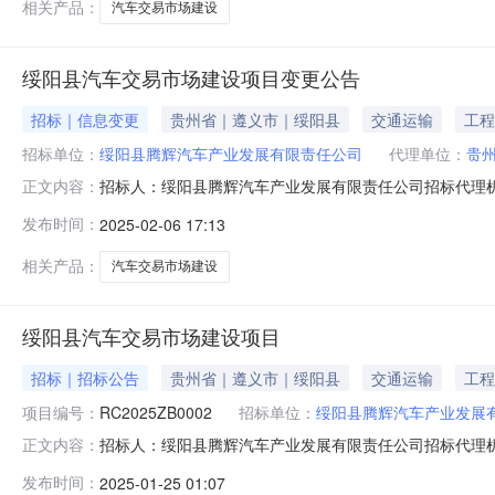
相关产品：
汽车交易市场建设
绥阳县汽车交易市场建设项目变更公告
招标｜信息变更
贵州省｜遵义市｜绥阳县
交通运输
工程
招标单位：
绥阳县腾辉汽车产业发展有限责任公司
代理单位：
贵
招标人：绥阳县腾辉汽车产业发展有限责任公司招标代理
正文内容：
因清单有重大变更故延迟开标时间，原定开标时间为：2025
发布时间：
2025-02-06 17:13
的不便，请谅解。代理机构：贵州睿城项目管理咨询有限责任
变更公告各投标人
相关产品：
汽车交易市场建设
绥阳县汽车交易市场建设项目
招标｜招标公告
贵州省｜遵义市｜绥阳县
交通运输
工程
项目编号：
RC2025ZB0002
招标单位：
绥阳县腾辉汽车产业发展
招标人：绥阳县腾辉汽车产业发展有限责任公司招标代理
正文内容：
项目采购项目的潜在供应商应在贵州睿城项目管理咨询有限责任
发布时间：
2025-01-25 01:07
13点00分（北京时间）前提交响应文件。一、项目基本情况