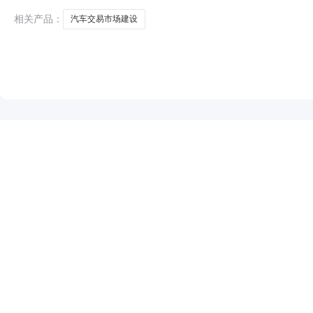
额：263913
相关产品：
汽车交易市场建设
NEW
HOT
5折起
暂时没有搜索结果…