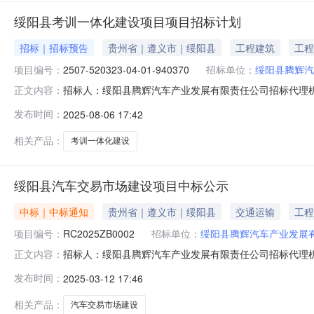
绥阳县考训一体化建设项目项目招标计划
招标｜招标预告
贵州省｜遵义市｜绥阳县
工程建筑
工程
项目编号：
2507-520323-04-01-940370
招标单位：
绥阳县腾辉汽
招标人：绥阳县腾辉汽车产业发展有限责任公司招标代理
正文内容：
建设项目固定资产投资项目代码2507-520323-04-01-
发布时间：
2025-08-06 17:42
91520323MACFX8LWXX招标人委托的代理机构名称
相关产品：
考训一体化建设
绥阳县汽车交易市场建设项目中标公示
中标｜中标通知
贵州省｜遵义市｜绥阳县
交通运输
工程
项目编号：
RC2025ZB0002
招标单位：
绥阳县腾辉汽车产业发展
招标人：绥阳县腾辉汽车产业发展有限责任公司招标代理机
正文内容：
统一社会信用代码中标供应商名称报价方式报价(中标价、下浮率
发布时间：
2025-03-12 17:46
场建设项目中标公示1、项目编号：RC2025ZB000
磋
相关产品：
汽车交易市场建设