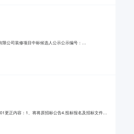
招标有限公司装修项目中标候选人公示公示编号：
和其他建筑业所属地区：河北省·石家庄市·桥西区开标时间：
人名单序号中标候选人单位名称投标价格评标价格质量
001更正内容：1、将将原招标公告4.投标报名及招标文件的
日”2、将“河北成套招标有限公司装修项目”更正为“河北省成套招标