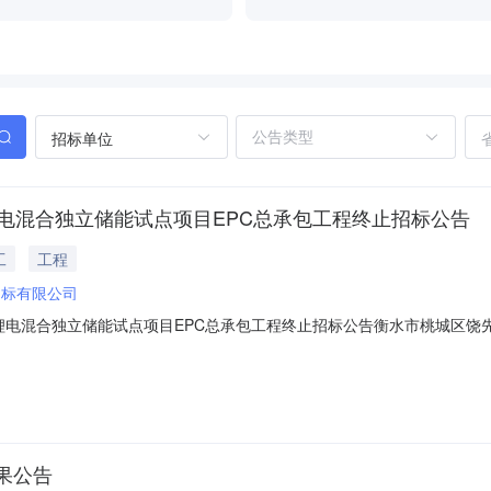
招标单位
锂电混合独立储能试点项目EPC总承包工程终止招标公告
工
工程
招标有限公司
锂电混合独立储能试点项目EPC总承包工程终止招标公告衡水市桃城区饶
-261586-001因本项目招标方案需要调整，现终止本次招标活动。待
的不便，敬请理解。河北省成套招标有限公司附件(点击下载)：衡水市桃城
果公告