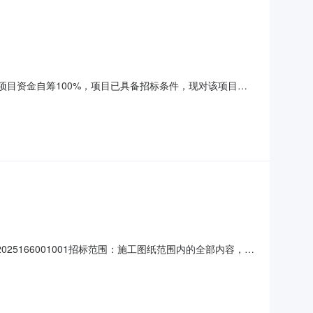
项目资金自筹100%，项目已具备招标条件，现对该项目进
办公家具及设施设备采购，详见招标文件供货要求。2.3交货
路。2.5质量标准：免费质保期为3年。3.投标人资格要求
5166001001招标范围：施工图纸范围内的全部内容，具
历天内完成；质量标准：合格。招标人名称：河北省成套招标有
86903