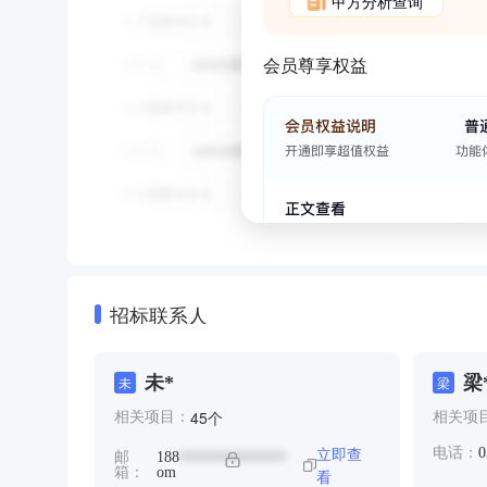
甲方分析查询
会员尊享权益
招标联系人
未*
梁
未
梁
个
45
相关项目：
相关项
立即查
电话：
0
邮
188
**************
箱：
om
看