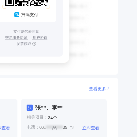
扫码支付
支付则代表同意
交易服务协议
｜
用户协议
发票获取
查看更多
张**、李**
张
个
34
相关项目：
即查看
立即查看
电话：
031
39
********