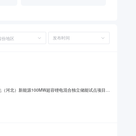
省份地区
先（河北）新能源100MW超容锂电混合独立储能试点项目
本项目调整完善后将重新开展招标活动，具体时间请各潜在投标
区饶先（河北）新能源100MW超容锂电混合独立储能试点