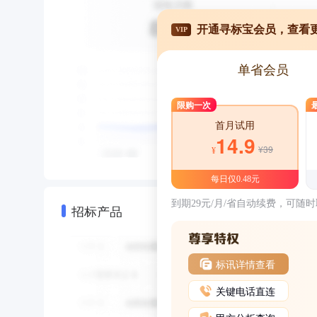
开通寻标宝会员，查看
VIP
单省会员
限购一次
首月试用
14.9
¥39
¥
每日仅0.48元
到期29元/月/省自动续费，可随
招标产品
标讯详情查看
关键电话直连