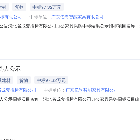
建材
货物
中标97.32万元
标有限公司
中标单位：
广东亿尚智能家具有限公司
公告河北省成套招标有限公司办公家具采购中标结果公示招标项目名称：
配套办公家具及设施设备采购，详见招标文件供货要求。中标人：广东亿尚智能
：河北省成套招标有限公司招标代理机构：河北省成套招标有限公司联系人
选人公示
具建材
货物
中标97.32万元
省成套招标有限公司
中标单位：
广东亿尚智能家具有限公司
示招标项目名称：河北省成套招标有限公司办公家具采购招标项目编号：M13
301000205527962005004001公示内容：标段：河北省成
:30开标地点：E招冀成公示开始日期：2025-08-14公示截止日期：2025-0