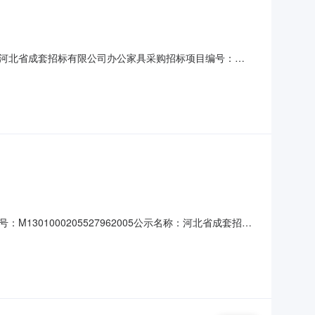
河北省成套招标有限公司办公家具采购招标项目编号：
家具有限公司；中标价：973221元；交货期：满足招标文件
：付海洋地址：石家庄市工农路486号邮编：050081电
01000205527962005公示名称：河北省成套招标
套招标有限公司办公家具采购所属专业：家具制造业所属地区：河北
8-161.中标候选人名单序