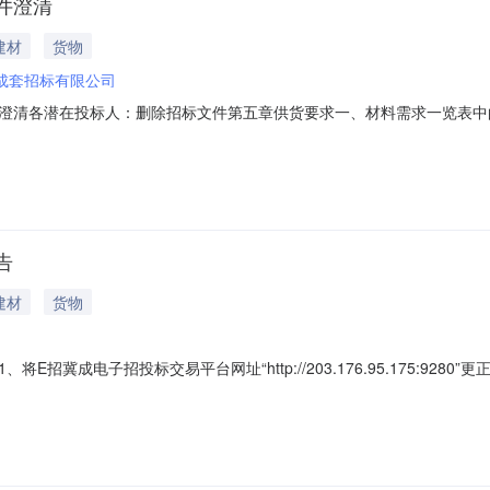
件澄清
建材
货物
成套招标有限公司
澄清各潜在投标人：删除招标文件第五章供货要求一、材料需求一览表中的
并加盖制造商公章。”特此说明河北省成套招标有限公司
告
建材
货物
招投标交易平台网址“http://203.176.95.175:9280”更正为“https
件的获取时间延长至2025年7月30日23：59(北京时间)