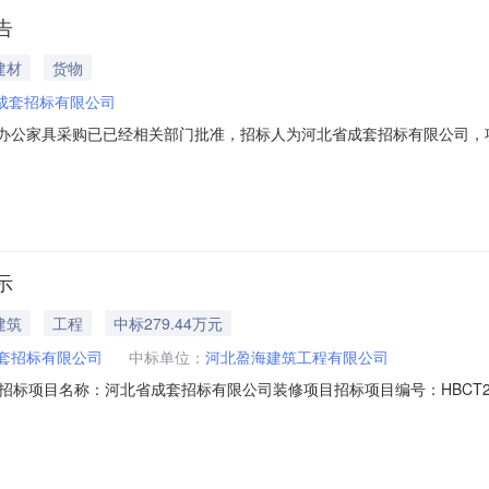
告
建材
货物
成套招标有限公司
司办公家具采购已已经相关部门批准，招标人为河北省成套招标有限公司，
名称：河北省成套招标有限公司办公家具采购。2.2招标范围：办公场所配套
毕（具体以合同签订为准）。2.4交货地点：河北省石家庄市桥西区新石北
示
建筑
工程
中标279.44万元
套招标有限公司
中标单位：
河北盈海建筑工程有限公司
标项目名称：河北省成套招标有限公司装修项目招标项目编号：HBCT202
限公司；中标价：2794421.03元；工期：自合同签订之日起60日
：付海洋地址：石家庄市工农路486号邮编：050081电话：0311-830