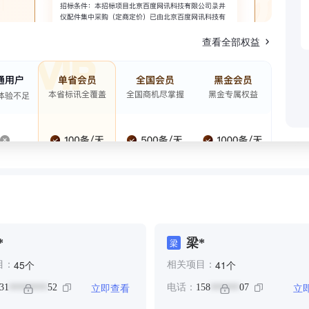
查看全部权益
*
梁*
梁
个
个
45
41
目：
相关项目：
立即查看
立
31
52
电话：
158
07
********
******