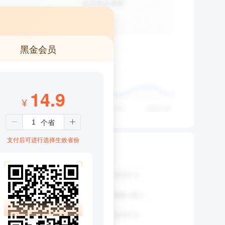
黑金会员
14.9
¥
支付后可进行选择生效省份