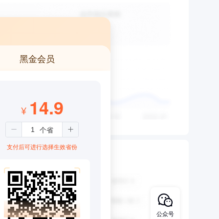
黑金会员
14.9
¥
支付后可进行选择生效省份
公众号