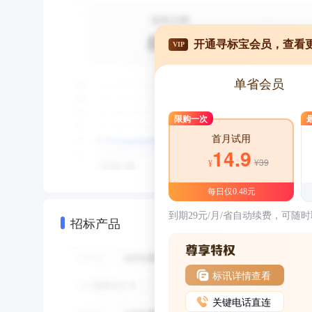
开通寻标宝会员，查看
VIP
单省会员
限购一次
首月试用
14.9
¥39
¥
每日仅0.48元
到期29元/月/省自动续费，可随
招标产品
标讯详情查看
关键电话直连