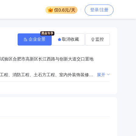
登录/注册
企业全景
取消收藏
监控
试验区合肥市高新区长江西路与创新大道交口置地
房屋建筑工程、市政公用工程、水利水电工程、公路工程、公路交通工程、钢结构工程、幕墙工程、电力工程、消防工程、土石方工程、室内外装饰装修工程、金属门窗安装、机电设备安装、环保工程、节能工程、防腐工程、外墙保温工程、城市道路照明工程、体育场地设施工程、房屋修缮工程、结构补强工程、空调设备工程、二级空气净化和实验室装饰装修工程施工；建筑智能化设计、施工；园林绿化施工、园林景观设计；广告设计、制作、发布；标识标牌及交通反光标志牌设计、制作及安装工程施工；安全技术防范工程设计与施工；净化空调设备通风系统、节能控制系统研发设计；塑像、浮雕、雕塑设计、施工；城市生活垃圾清扫清运；菜市场保洁服务；弱电工程安装及维护；物业管理；水泥制品、建筑材料、五金交电、化工产品（除危险品监控产品）、网络设备、光纤、通信设备、办公耗材、安防监控产品、网络服务器、商业管理软件、商超收银设备、农副产品、一类医疗器械销售；工程机械租赁、安装、销售；实验室仪器、电子产品销售与技术服务；实验室家具及实验室仪器研发、销售；自营和代理一般经营项目商品和技术的进出口业务。（依法须经批准的项目，经相关部门批准后方可开展经营活动）
展开