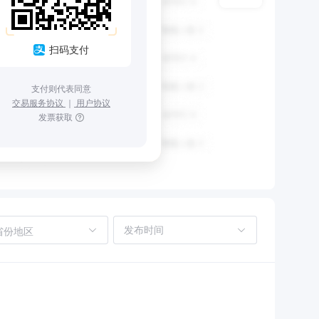
扫码支付
支付则代表同意
交易服务协议
｜
用户协议
发票获取
省份地区