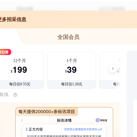
更多招采信息
全国会员
最划算
12个月
1个月
3个月
199
39
99
¥
¥
¥
每日仅0.55元
每日仅1.26元
每日仅1.08元
时取消。