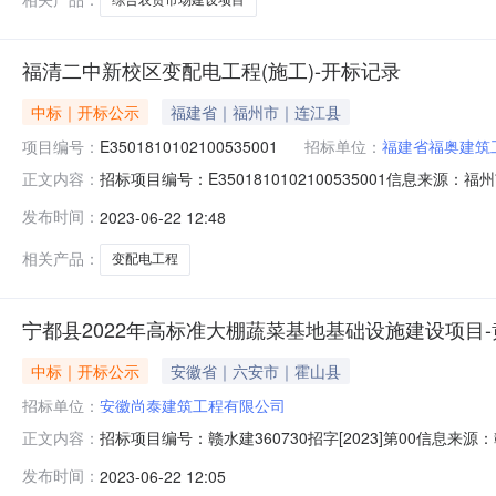
福清二中新校区变配电工程(施工)-开标记录
中标｜开标公示
福建省｜福州市｜连江县
项目编号：
E3501810102100535001
招标单位：
福建省福奥建筑
招标项目编号：E3501810102100535001信息来
正文内容：
共资源交易服务中心开标参与人包晓榕;陈焜英;陈端怀;陈颖;
发布时间：
2023-06-22 12:48
章打印福清二中新校区变配电工程（施工）（项目名称）福清二
相关产品：
变配电工程
宁都县2022年高标准大棚蔬菜基地基础设施建设项目
中标｜开标公示
安徽省｜六安市｜霍山县
招标单位：
安徽尚泰建筑工程有限公司
招标项目编号：赣水建360730招字[2023]第00信
正文内容：
记录开标时间：2023-06-2115:00信息来源：赣州市
发布时间：
2023-06-22 12:05
限公司;项目负责人:;报价:0.00元/%;工期:日历天;质量