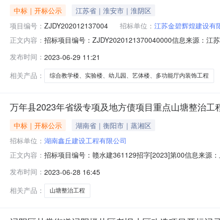
中标｜开标公示
江苏省｜淮安市｜淮阴区
项目编号：
ZJDY202012137004
招标单位：
江苏金碧辉煌建设有
招标项目编号：ZJDY2020121370040000信
正文内容：
2023-06-2820:23信息来源：江苏开标参与人开标地点开
发布时间：
2023-06-29 11:21
价:17417599.99元/%;工期:170日历天;质量要求:合格;保证
相关产品：
综合教学楼、实验楼、幼儿园、艺体楼、多功能厅内装饰工程
万年县2023年省级专项及地方债项目重点山塘整治工程
中标｜开标公示
湖南省｜衡阳市｜蒸湘区
招标单位：
湖南鑫丘建设工程有限公司
招标项目编号：赣水建361129招字[2023]第00信息来
正文内容：
2709:00信息来源：上饶市公共资源交易中心开标参与人开标
发布时间：
2023-06-28 16:45
价:0.00元/%;工期:日历天;质量要求:;保证金金额:0.0
相关产品：
山塘整治工程