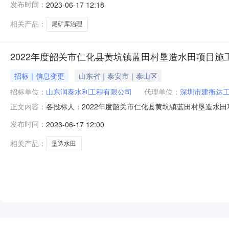
发布时间：
2023-06-17 12:18
质量要求:;保证金金额:0.00元,投标文件递交时间:未上传,
相关产品：
尾矿库治理
2022年度韶关市仁化县黄坑镇蓝田村垦造水田项目施工
招标｜信息变更
山东省｜泰安市｜泰山区
招标单位：
山东润泰水利工程有限公司
代理单位：
深圳市建衡达
各投标人：2022年度韶关市仁化县黄坑镇蓝田村垦造水田
正文内容：
内容：原评标过程及结果公示二、现对本次招标的评标过
发布时间：
2023-06-17 12:00
表》和《开标一览表》。系统解密获取的各投标人的投标下浮
广东滨洲建筑工程有限公司5
相关产品：
垦造水田
NEW
HOT
5折起