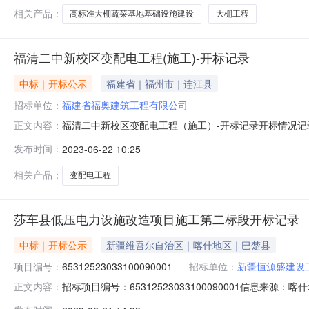
相关产品：
高标准大棚蔬菜基地基础设施建设
大棚工程
福清二中新校区变配电工程(施工)-开标记录
中标｜开标公示
福建省｜福州市｜连江县
招标单位：
福建省福奥建筑工程有限公司
福清二中新校区变配电工程（施工）-开标记录开标情况
正文内容：
表（1）开标时间：2023-06-2109:00投标人代
发布时间：
2023-06-22 10:25
解密情况备注211福建省福奥建筑工程有限公司91350122MA325K
相关产品：
变配电工程
莎车县低压电力设施改造项目施工第二标段开标记录
中标｜开标公示
新疆维吾尔自治区｜喀什地区｜巴楚县
项目编号：
65312523033100090001
招标单位：
新疆恒源盛建设
招标项目编号：65312523033100090001信息来
正文内容：
公共资源交易网开标参与人开标地点开标室10开标时间2023-