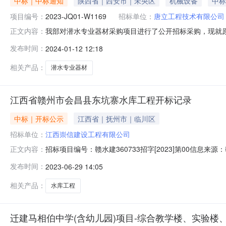
中标｜中标通知
陕西省｜西安市｜未央区
机械设备
中标
项目编号：
2023-JQ01-W1169
招标单位：
唐立工程技术有限公司
我部对潜水专业器材采购项目进行了公开招标采购，现就原采购
正文内容：
日—202*年01月1*日四、变更原因采购包1:第一名
发布时间：
2024-01-12 12:18
采购包1:原公告的采购包1(潜水专业器材)中标供应商(
(
相关产品：
潜水专业器材
江西省赣州市会昌县东坑寨水库工程开标记录
中标｜开标公示
江西省｜抚州市｜临川区
招标单位：
江西崇信建设工程有限公司
招标项目编号：赣水建360733招字[2023]第00信息
正文内容：
资源交易中心开标参与人开标地点会昌县开标三室开标时间2023
发布时间：
2023-06-29 14:05
求:;保证金金额:0.00元,投标文件递交时间:未上传,投标人名
相关产品：
水库工程
迁建马相伯中学(含幼儿园)项目-综合教学楼、实验