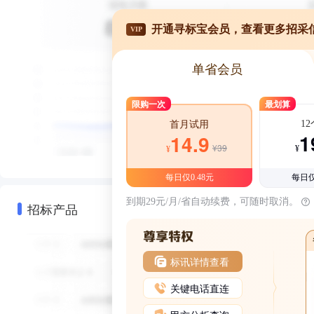
开通寻标宝会员，查看更多招采
VIP
单省会员
限购一次
最划算
1
首月试用
1
14.9
¥39
¥
¥
每日仅0.48元
每日仅
到期29元/月/省自动续费，可随时取消。
招标产品
标讯详情查看
关键电话直连