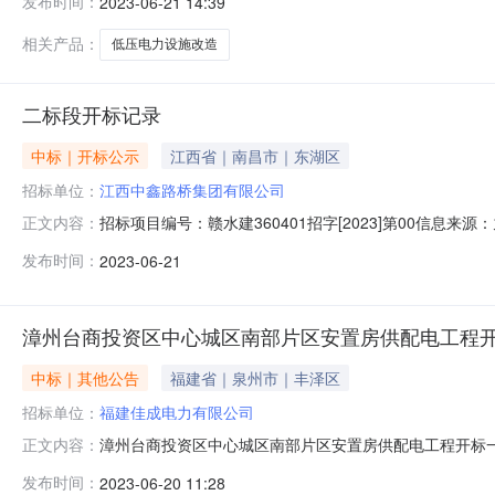
发布时间：
2023-06-21 14:39
量要求:;保证金金额:0.00元,投标文件递交时间:TueJun20
相关产品：
低压电力设施改造
二标段开标记录
中标｜开标公示
江西省｜南昌市｜东湖区
招标单位：
江西中鑫路桥集团有限公司
招标项目编号：赣水建360401招字[2023]第00信息
正文内容：
地点二号开标厅开标时间2023-06-2109:30开标记录内容
发布时间：
2023-06-21
交时间:未上传,投标人名称:江西江淼建筑工程有限公司;项目负责人
漳州台商投资区中心城区南部片区安置房供配电工程
中标｜其他公告
福建省｜泉州市｜丰泽区
招标单位：
福建佳成电力有限公司
漳州台商投资区中心城区南部片区安置房供配电工程开标一览
正文内容：
及其建造师注册证书号投标保证金(元)投标报价(元)质量目标工
发布时间：
2023-06-20 11:28
及国家有关规定并通过电力等相关部门的专业验收合格和顺利送电为