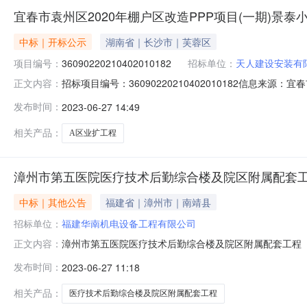
宜春市袁州区2020年棚户区改造PPP项目(一期)景
中标｜开标公示
湖南省｜长沙市｜芙蓉区
项目编号：
36090220210402010182
招标单位：
天人建设安装有
招标项目编号：36090220210402010182信息
正文内容：
2023-06-2609:00信息来源：宜春市公共资源交易中
发布时间：
2023-06-27 14:49
责人:袁依萍;报价:0.00元/%;工期:日历天;质量要求:;保证金金额
相关产品：
A区业扩工程
漳州市第五医院医疗技术后勤综合楼及院区附属配套工
中标｜其他公告
福建省｜漳州市｜南靖县
招标单位：
福建华南机电设备工程有限公司
漳州市第五医院医疗技术后勤综合楼及院区附属配套工程（供
正文内容：
记录表序投标人名称项目负责人及其建造师注册证书号投标
发布时间：
2023-06-27 11:18
15120142015178051800009140997
并送电1802厦门市丰大电气科技有限公
相关产品：
医疗技术后勤综合楼及院区附属配套工程