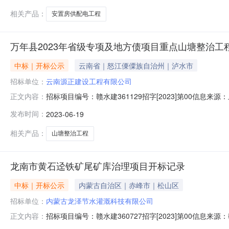
相关产品：
安置房供配电工程
万年县2023年省级专项及地方债项目重点山塘整治工程
中标｜开标公示
云南省｜怒江傈僳族自治州｜泸水市
招标单位：
云南源正建设工程有限公司
招标项目编号：赣水建361129招字[2023]第00信息来
正文内容：
1909:00信息来源：上饶市公共资源交易中心开标参与人开标
发布时间：
2023-06-19
价:0.00元/%;工期:日历天;质量要求:;保证金金额:0.0
相关产品：
山塘整治工程
龙南市黄石迳铁矿尾矿库治理项目开标记录
中标｜开标公示
内蒙古自治区｜赤峰市｜松山区
招标单位：
内蒙古龙泽节水灌溉科技有限公司
招标项目编号：赣水建360727招字[2023]第00信息
正文内容：
源交易中心开标参与人开标地点龙南市电子开标二室开标时间202