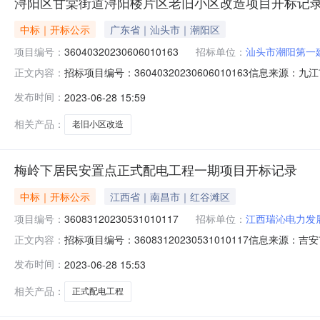
浔阳区甘棠街道浔阳楼片区老旧小区改造项目开标记
中标｜开标公示
广东省｜汕头市｜潮阳区
项目编号：
36040320230606010163
招标单位：
汕头市潮阳第一
招标项目编号：36040320230606010163信息来
正文内容：
公共资源交易中心开标参与人开标地点三号开标厅开标时间2023
发布时间：
2023-06-28 15:59
要求:;保证金金额:500000.00元,投标文件递交时间:MonJu
相关产品：
老旧小区改造
梅岭下居民安置点正式配电工程一期项目开标记录
中标｜开标公示
江西省｜南昌市｜红谷滩区
项目编号：
36083120230531010117
招标单位：
江西瑞沁电力发
招标项目编号：36083120230531010117信息来
正文内容：
资源交易中心开标参与人开标地点第五开标厅开标时间2023-0
发布时间：
2023-06-28 15:53
求:;保证金金额:100000.00元,投标文件递交时间:SunJun
相关产品：
正式配电工程