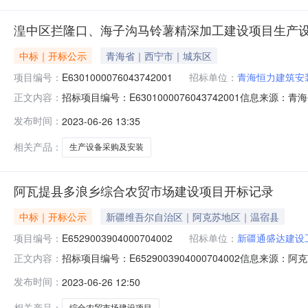
湟中区拦隆口、海子沟马铃薯精深加工建设项目生产设
中标｜开标公示
青海省｜西宁市｜城东区
项目编号：
E6301000076043742001
招标单位：
青海恒力建筑安
招标项目编号：E6301000076043742001信
正文内容：
时间：2023-06-2509:00信息来源：青海省公共资源
发布时间：
2023-06-26 13:35
称:青海恒力建筑安装工程有限公司;项目负责人:;报价:649000
相关产品：
生产设备采购及安装
阿瓦提县多浪乡综合农贸市场建设项目开标记录
中标｜开标公示
新疆维吾尔自治区｜阿克苏地区｜温宿县
项目编号：
E6529003904000704002
招标单位：
新疆通盛达建设
招标项目编号：E6529003904000704002信息来
正文内容：
克苏地区公共资源电子招投标*台开标参与人开标地点阿瓦提县开
发布时间：
2023-06-26 12:50
价:5876644.32元/%;工期:90日历天;质量要求:合格;保证金金额
相关产品：
综合农贸市场建设项目