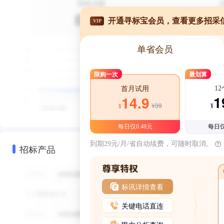
开通寻标宝会员，查看更多招采
VIP
单省会员
限购一次
最划算
1
首月试用
1
14.9
¥39
¥
¥
每日仅0.48元
每日仅
到期29元/月/省自动续费，可随时取消。
招标产品
标讯详情查看
关键电话直连