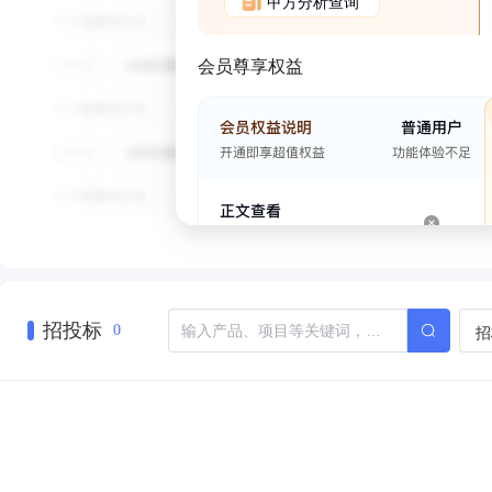
甲方分析查询
会员尊享权益
招投标
招
0