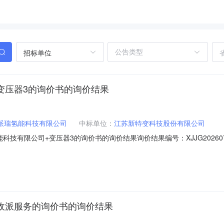
招标单位
+变压器3的询价书的询价结果
)派瑞氢能科技有限公司
中标单位：
江苏新特变科技股份有限公司
技有限公司+变压器3的询价书的询价结果询价结果编号：XJJG20260
式：公开询价发布时间：报价截止时间：询价单位：中船（邯郸）派瑞氢
货地点1江苏新特变科技股份有限公司286620变压器见技术协议台1.01.0
+收派服务的询价书的询价结果