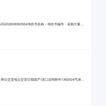
02608060504询价书名称：询价书编号：采购方案名
郸）派瑞氢能科技有限公司物料信息序号中标供应商物料编
见询价单批1.01.02026-09-15河北邯郸联系信息姓
位交货地点交货日期国产/进口说明附件1362024气体分
技有限公司报价截止时间：2026-08-1016:00允许部
7是否指定报价币种：指定报价币种：人民币承运方式：卖方