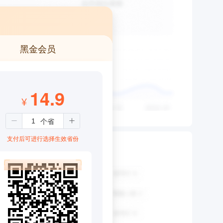
黑金会员
14.9
¥
支付后可进行选择生效省份