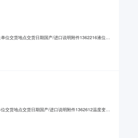
位交货地点交货日期国产/进口说明附件1362216液位计
价截止时间：2026-08-1016:00允许部分物料报价：
价币种：指定报价币种：人民币承运方式：卖方配送结算方式
交货地点交货日期国产/进口说明附件1362612温度变送
报价截止时间：2026-08-1015:00允许部分物料报
定报价币种：指定报价币种：人民币承运方式：卖方配送结算方