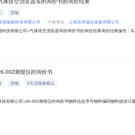
+气体排空消音器等的询价书的询价结果
工
货物
)派瑞氢能科技有限公司
中标单位：
上海实华储运设备有限公司
技有限公司+气体排空消音器等的询价书的询价结果询价结果编号：XJJG2
采购参与方式：公开询价发布时间：报价截止时间：询价单位：中船（邯
价到货日期交货地点1上海实华储运设备有限公司288410气体排空消音器等
6-002测报仪的询价书
表
货物
2天后投标截止
有限公司+26-002测报仪的询价书物料信息序号物料编码物料描述计量单
询价单位：中船（邯郸）派瑞氢能科技有限公司签约单位：中船（邯郸）派瑞氢能科
、服务费、其他费用）：包含在物料价格中报价有效期：2027-09-1