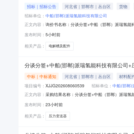
招标｜招标公告
河北省｜邯郸市｜丛台区
货物
招标单位：
中船(邯郸)派瑞氢能科技有限公司
询价书名称：分谈分签+中船（邯郸）派瑞氢能科技
正文内容：
配件批邯郸市毛遂北大街39号2026-09-1
发布时间：
5小时前
1118:00允许部分物料报价：否附加费（附加
相关产品：
电解槽及配件
分谈分签+中船(邯郸)派瑞氢能科技有限公司
中标｜中标通知
河北省｜邯郸市｜丛台区
材料配
项目编号：
XJJG202608060539
招标单位：
中船(邯郸
采购结果名称：分谈分签+中船（邯郸）派瑞氢能科
正文内容：
购方案编号：签约类型：采购方式：询价采购参
发布时间：
23小时前
描述规格型号计量单位采购数量中标数量成交单价到货
名：张工
相关产品：
压力变送器