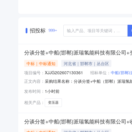
招投标
999+
分谈分签+中船(邯郸)派瑞氢能科技有限公司
中标｜中标通知
河北省｜邯郸市｜丛台区
项目编号：
XJJG202607130361
招标单位：
中船(邯郸
采购结果名称：分谈分签+中船（邯郸）派瑞氢能科
正文内容：
案编号：签约类型：采购方式：询价采购参与方
发布时间：
1小时前
规格型号计量单位采购数量中标数量成交单价到货日期交
相关产品：
变压器
分谈分签+中船(邯郸)派瑞氢能科技有限公司