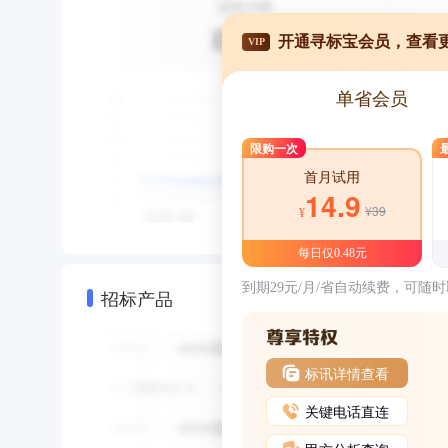
开通寻标宝会员，查看
VIP
单省会员
限购一次
首月试用
14.9
¥39
¥
每日仅0.48元
到期29元/月/省自动续费，可随
招标产品
标讯详情查看
关键电话直连