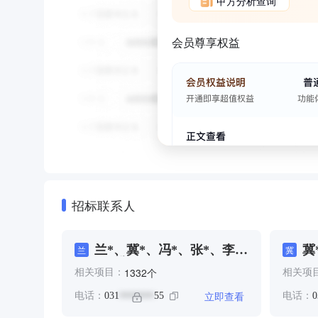
甲方分析查询
会员尊享权益
招标联系人
兰*、冀*、冯*、张*、李
冀
兰
冀
*、樊*、王*
*
个
1332
相关项目：
相关项
*
立即查看
电话：
031
55
电话：
0
*******