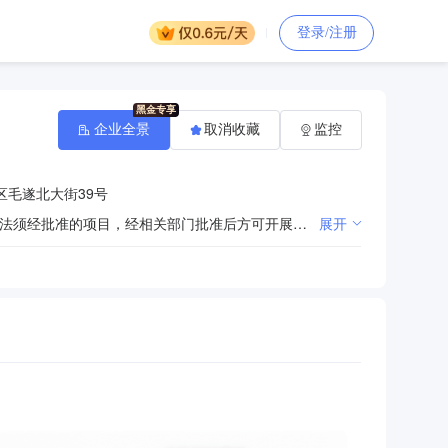
登录/注册
企业全景
取消收藏
监控
区毛遂北大街39号
许可项目：特种设备制造；特种设备设计；特种设备安装改造修理；建设工程设计；建设工程施工。（依法须经批准的项目，经相关部门批准后方可开展经营活动，具体经营项目以相关部门批准文件或许可证件为准）一般项目：气体、液体分离及纯净设备制造；气体、液体分离及纯净设备销售；站用加氢及储氢设施销售；专用设备制造（不含许可类专业设备制造）；特种设备销售；通用设备制造（不含特种设备制造）；机械设备销售；电子产品销售；电力电子元器件销售；通信设备制造；通信设备销售；阀门和旋塞销售；气体压缩机械制造；气体压缩机械销售；智能车载设备制造；仪器仪表销售；智能仪器仪表销售；电池销售；电池制造；技术服务、技术开发、技术咨询、技术交流、技术转让、技术推广；人工智能应用软件开发；软件开发；自然科学研究和试验发展；工程和技术研究和试验发展；专业设计服务；信息技术咨询服务；货物进出口；技术进出口；贸易经纪；国内贸易代理；进出口代理；炼油、化工生产专用设备制造；炼油、化工生产专用设备销售；普通机械设备安装服务；大气环境污染防治服务；日用化学产品制造；化工产品销售（不含许可类化工产品）；塑料包装箱及容器制造；储能技术服务；电力设施器材销售；泵及真空设备销售；配电开关控制设备销售；新兴能源技术研发；金属材料销售；金属表面处理及热处理加工；新材料技术研发；喷涂加工。（除依法须经批准的项目外，凭营业执照依法自主开展经营活动）
展开