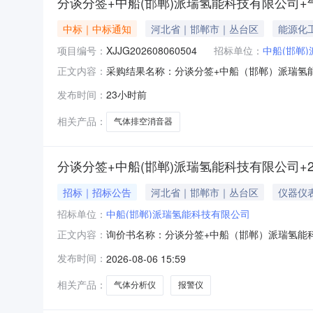
分谈分签+中船(邯郸)派瑞氢能科技有限公司
中标｜中标通知
河北省｜邯郸市｜丛台区
能源化
项目编号：
XJJG202608060504
招标单位：
中船(邯郸
采购结果名称：分谈分签+中船（邯郸）派瑞氢能科
正文内容：
称：采购方案编号：签约类型：采购方式：询价
发布时间：
23小时前
码物料描述规格型号计量单位采购数量中标数量成交单
名：张工手
相关产品：
气体排空消音器
分谈分签+中船(邯郸)派瑞氢能科技有限公司+2
招标｜招标公告
河北省｜邯郸市｜丛台区
仪器仪
招标单位：
中船(邯郸)派瑞氢能科技有限公司
询价书名称：分谈分签+中船（邯郸）派瑞氢能科技
正文内容：
析仪/报警仪批2026-10-02不指定寻源要求
发布时间：
2026-08-06 15:59
分物料报价：否附加费（附加费包括运费、包装费
相关产品：
气体分析仪
报警仪