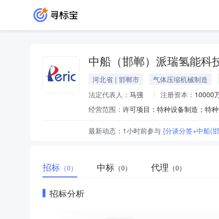
中船（邯郸）派瑞氢能科
河北省 | 邯郸市
气体压缩机械制造
法定代表人：
马强
注册资本：
10000
经营范围：
最新动态：
1小时前
参与
[分谈分签+中船(
招标
中标
代理
（0）
（0）
（0）
招标分析