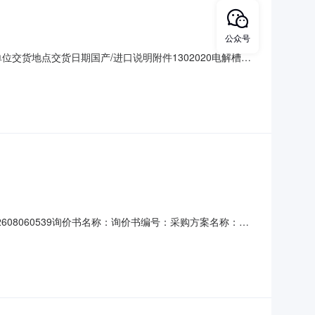
公众号
交货地点交货日期国产/进口说明附件1302020电解槽及
（邯郸）派瑞氢能科技有限公司报价截止时间：2026-08-
026-08-26是否指定报价币种：指定报价币种：人民币
08060539询价书名称：询价书编号：采购方案名称：采
瑞氢能科技有限公司物料信息序号中标供应商物料编码物料
数据表台12.012.02026-09-30河北邯郸联系信息姓