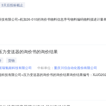
3天后投标截止
有限公司+机加26-010的询价书物料信息序号物料编码物料描述计量单位
5不指定寻源要求询价单位：中船（邯郸）派瑞氢能科技有限公司签约单位：中船
费包括运费、包装费、服务费、其他费用）：包含在物料价格中报价有效期：2
+压力变送器的询价书的询价结果
件
货物
)派瑞氢能科技有限公司
中标单位：
重庆川仪自动化股份有限公司
技有限公司+压力变送器的询价书的询价结果询价结果编号：XJJG2026
与方式：公开询价发布时间：报价截止时间：询价单位：中船（邯郸）派
日期交货地点1重庆川仪自动化股份有限公司362610压力变送器见询价单及