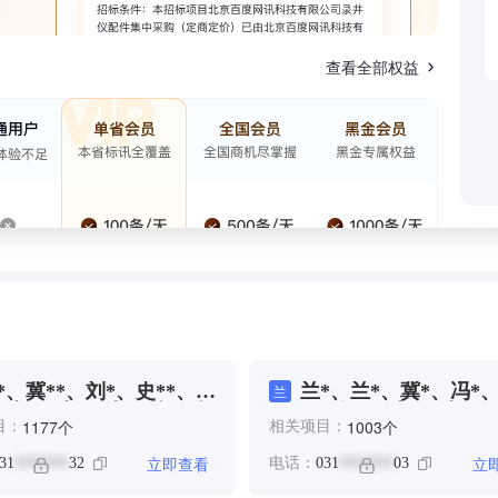
查看全部权益
*、冀**、刘*、史**、史
兰*、兰*、冀*、冯*
兰
、张*、张*、李*、杨、杨
**、冯*、史*、张**
个
个
1177
1003
目：
相关项目：
、杨*、梁**、王*、纽**
*、梁**
立即查看
立
31
32
电话：
031
03
*******
*******