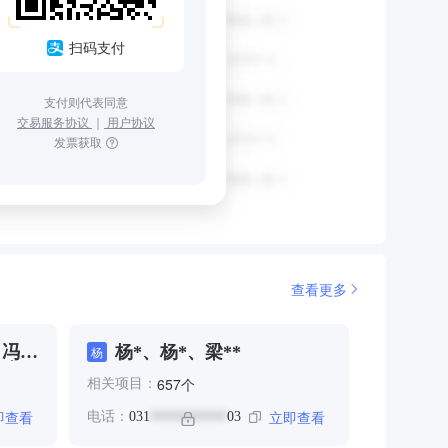
扫码支付
支付则代表同意
交易服务协议
｜
用户协议
发票获取
查看更多
、冯
杨*、杨*、梁**
杨
、张
个
657
相关项目：
即查看
立即查看
电话：
031
03
***********