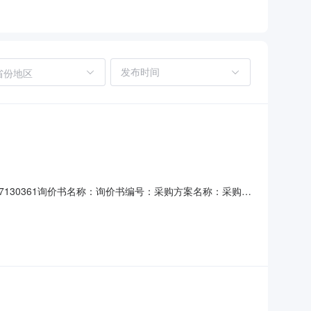
省份地区
7130361询价书名称：询价书编号：采购方案名称：采购方
能科技有限公司物料信息序号中标供应商物料编码物料描述
2026-09-01联系信息姓名：杨工手机：0310-7184