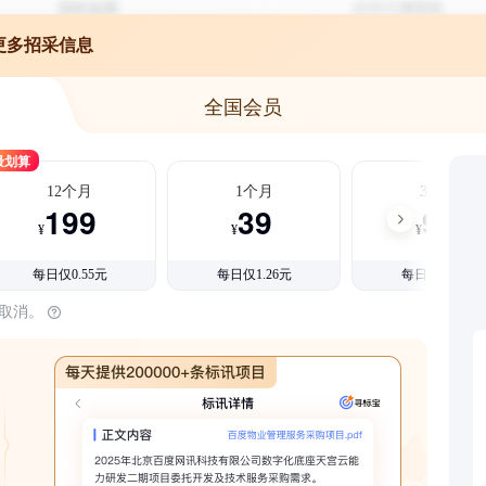
更多招采信息
全国会员
最划算
12个月
1个月
3个月
199
39
99
¥
¥
¥
每日仅0.55元
每日仅1.26元
每日仅1.08元
时取消。