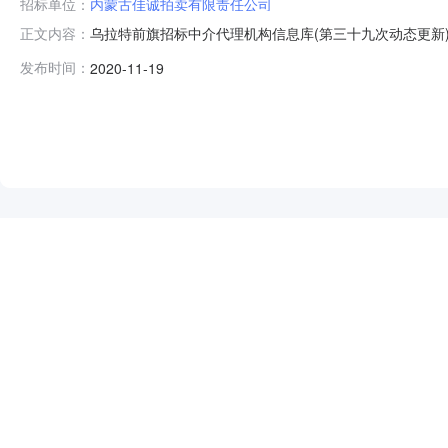
招标单位：
内蒙古佳诚拍卖有限责任公司
乌拉特前旗招标中介代理机构信息库(第三十九次动态更新)（
正文内容：
内蒙古嘉恒拍卖有限公司付美燕18647833336见遴选
发布时间：
2020-11-19
建星项目管理顾问有限公司边云1514883298835%2河南