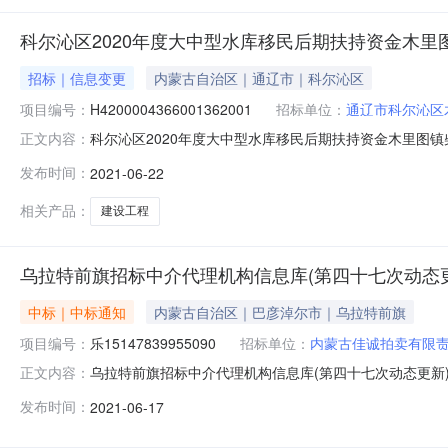
科尔沁区2020年度大中型水库移民后期扶持资金木里
招标｜信息变更
内蒙古自治区｜通辽市｜科尔沁区
项目编号：
H4200004366001362001
招标单位：
通辽市科尔沁区
科尔沁区2020年度大中型水库移民后期扶持资金木里图镇柴家村建
正文内容：
内公开截止时间：招标机构：招标地区：内蒙古自治区招标
发布时间：
2021-06-22
公告因工作人员录入错误，现对科尔沁区2020年度大中型水库
相关产品：
建设工程
乌拉特前旗招标中介代理机构信息库(第四十七次动态更
中标｜中标通知
内蒙古自治区｜巴彦淖尔市｜乌拉特前旗
项目编号：
乐15147839955090
招标单位：
内蒙古佳诚拍卖有限
乌拉特前旗招标中介代理机构信息库(第四十七次动态更新)（
正文内容：
内蒙古嘉恒拍卖有限公司付美燕18647833336见遴选
发布时间：
2021-06-17
建星项目管理顾问有限公司边云1514883298835%2河南