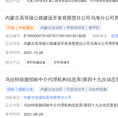
相关产品：
引黄入呼供水扩建工程水资源论证报告编制、可行性研究报告编
内蒙古高等级公路建设开发有限责任公司乌海分公司
中标｜中标通知
内蒙古自治区｜呼和浩特市｜赛罕区
项目编号：
E1500000701007617001001001标段
招标单位：
佳
内蒙古高等级公路建设开发有限责任公司乌海分公司养护机
正文内容：
机械设备购置—护栏抢修车项目标段（包）编号E1001001公示开始
发布时间：
2021-10-26
中国内蒙古自治区乌海市海勃湾区2招标项目名称内蒙古
相关产品：
养护机械设备
护栏抢修车
乌拉特前旗招标中介代理机构信息库(第四十九次动态更
招标｜招标公告
内蒙古自治区｜巴彦淖尔市｜乌拉特前旗
招标单位：
内蒙古佳诚拍卖有限责任公司
乌拉特前旗招标中介代理机构信息库(第四十九次动态更新)
正文内容：
司陈建瑞13947864830买受方60%2内蒙古嘉恒拍卖有
发布时间：
2021-06-29
授权委托人联系电话优惠率1深圳市建星项目管理顾问有限公司边云