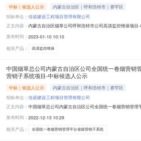
中标｜候选人公示
内蒙古自治区｜呼和浩特市｜赛罕区
招标单位：
佳诺建设工程项目管理有限公司
内蒙古自治区烟草公司呼和浩特市公司高清监控维保项目-标段名称-
正文内容：
蒙古自治区呼和浩特市赛罕区2项目名称内蒙古自治区烟
发布时间：
2023-01-10 10:10
浩特市金桥开发区世纪12路北）3审核批准文号/项目预算价最高8
相关产品：
高清监控维保
NEW
HOT
中国烟草总公司内蒙古自治区公司全国统一卷烟营销管
5折起
营销子系统项目-中标候选人公示
中标｜候选人公示
内蒙古自治区｜呼和浩特市｜赛罕区
招标单位：
佳诺建设工程项目管理有限公司
中国烟草总公司内蒙古自治区公司全国统一卷烟营销管理
正文内容：
示发布时间：2022-12-1216:25:54一项目概况1项
发布时间：
2022-12-13 10:29
台省级营销子系统项目集中开标地点中国内蒙古自治区呼
号/项
相关产品：
全国统一卷烟营销管理平台省级营销子系统
暂时没有搜索结果…