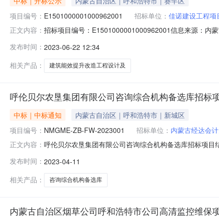
中标｜开标公示
内蒙古自治区｜呼和浩特市｜赛罕区
项目编号：
E1501000001000962001
招标单位：
佳诺建设工程项
招标项目编号：E1501000001000962001信息来源
正文内容：
开标参与人开标地点开标大厅二号开标时间2023-06-2109
发布时间：
2023-06-22 12:34
证金金额:0.00元,投标文件递交时间:未上传,投标人名称:中
相关产品：
建筑能效提升改造工程设计及
呼伦贝尔农垦集团有限公司咨询综合机构备选库招标
中标｜中标通知
内蒙古自治区｜呼和浩特市｜新城区
项目编号：
NMGME-ZB-FW-2023001
招标单位：
内蒙古经达会计
呼伦贝尔农垦集团有限公司咨询综合机构备选库招标项目结果
正文内容：
目三、采购结果：（1）NMGME-ZB-FW-20230
发布时间：
2023-04-11
金额（折扣率）质量要求内蒙古鑫方圆会计师事务有限公司
务所有
相关产品：
咨询综合机构备选库
内蒙古自治区烟草公司呼和浩特市公司高清监控维保项