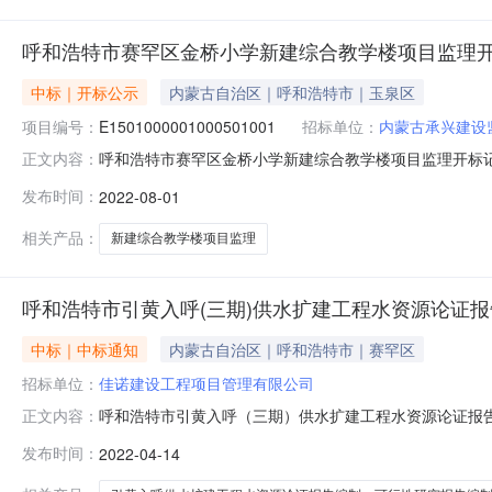
呼和浩特市赛罕区金桥小学新建综合教学楼项目监理
中标｜开标公示
内蒙古自治区｜呼和浩特市｜玉泉区
项目编号：
E1501000001000501001
招标单位：
内蒙古承兴建设
呼和浩特市赛罕区金桥小学新建综合教学楼项目监理开标记录开标时
正文内容：
开标时间2022-08-0110:30开标记录内容投标人名称:内
发布时间：
2022-08-01
时间:未上传,投标人名称:中国建筑第六工程局有限公司;项目负责
相关产品：
新建综合教学楼项目监理
呼和浩特市引黄入呼(三期)供水扩建工程水资源论证
中标｜中标通知
内蒙古自治区｜呼和浩特市｜赛罕区
招标单位：
佳诺建设工程项目管理有限公司
呼和浩特市引黄入呼（三期）供水扩建工程水资源论证报告编制
正文内容：
特市呼和浩特市市区、托克托县、土默特左旗、和林格尔
发布时间：
2022-04-14
内蒙古自治区呼和浩特市新城区兴安北路158号3审核批准文号内发改