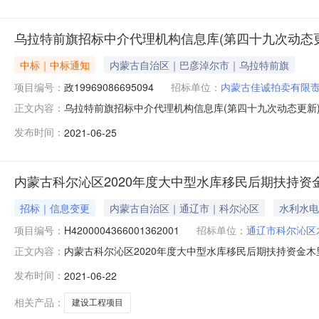
乌拉特前旗招标中介代理机构信息库(第四十九次动态更
中标｜中标通知
内蒙古自治区｜巴彦淖尔市｜乌拉特前旗
项目编号：
政19969086695094
招标单位：
内蒙古佳诚拍卖有限
乌拉特前旗招标中介代理机构信息库(第四十九次动态更新
正文内容：
古佳诚拍卖有限责任公司陈建瑞13947864830买受方60
发布时间：
2021-06-25
机构）序号投标人名称授权委托人联系电话优惠率1深圳市建星项
内蒙古科尔沁区2020年度大中型水库移民后期扶持
招标｜信息变更
内蒙古自治区｜通辽市｜科尔沁区
水利水电
项目编号：
H4200004366001362001
招标单位：
通辽市科尔沁区
内蒙古科尔沁区2020年度大中型水库移民后期扶持资金木
正文内容：
期：2021-06-17，公告主要内容为：内蒙古通辽科尔
发布时间：
2021-06-22
水库，采购业主：通辽市科尔沁区木里图镇人民政府，招标编号
相关产品：
建设工程项目