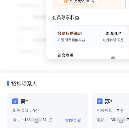
甲方分析查询
会员尊享权益
招标联系人
黄*
苏*
黄
苏
个
个
9
7
相关项目：
相关项目：
立即查看
电话：
188
51
电话：
136
7
******
******