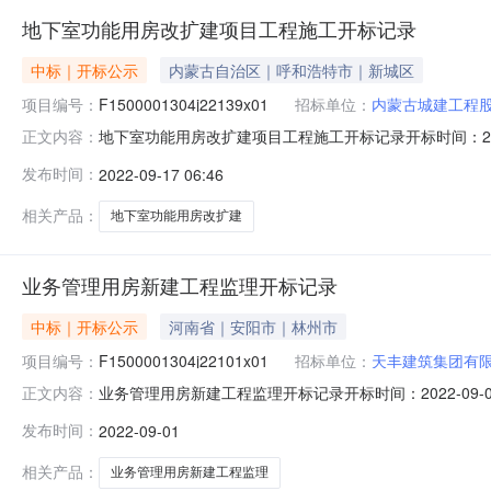
地下室功能用房改扩建项目工程施工开标记录
中标｜开标公示
内蒙古自治区｜呼和浩特市｜新城区
项目编号：
F1500001304j22139x01
招标单位：
内蒙古城建工程
地下室功能用房改扩建项目工程施工开标记录开标时间：2022-09-
正文内容：
录内容投标人名称:内蒙古城建工程股份有限公司;项目负责人:;报价:
发布时间：
2022-09-17 06:46
称:江苏大汉建设实业集团有限责任公司;项目负责人:;报价:0.
相关产品：
地下室功能用房改扩建
业务管理用房新建工程监理开标记录
中标｜开标公示
河南省｜安阳市｜林州市
项目编号：
F1500001304j22101x01
招标单位：
天丰建筑集团有
业务管理用房新建工程监理开标记录开标时间：2022-09-0109
正文内容：
标人名称:天丰建筑集团有限公司;项目负责人:;报价:0.00
发布时间：
2022-09-01
人:;报价:0.00元/%;工期:日历天;质量要求:;保证金金额:0.0
相关产品：
业务管理用房新建工程监理