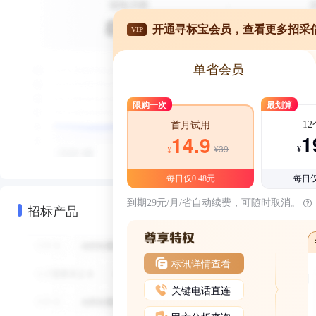
开通寻标宝会员，查看更多招采
VIP
单省会员
限购一次
最划算
1
首月试用
1
14.9
¥39
¥
¥
每日仅0.48元
每日仅
到期29元/月/省自动续费，可随时取消。
招标产品
标讯详情查看
关键电话直连