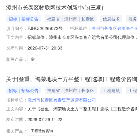
漳州市长泰区物联网技术创新中心(三期)
招标｜招标公告
福建省｜漳州市｜长泰区
信息技术
服务
项目编号：
FJHC(2026)072号
招标单位：
漳州市长泰区兴泰资产
招标单位：漳州市长泰区兴泰资产运营有限公司代理单位：漳
正文内容：
态：待开标漳州市长泰区物联网技术创新中心（三期）公
发布时间：
2026-07-31 20:33
（https://www.enjoy5191.com/）获取招标文
相关产品：
空
关于[叁重、鸿荣地块土方平整工程]选取[工程造价咨询
招标｜招标公告
福建省｜漳州市｜长泰区
工程建筑
工程
招标单位：
漳州市长泰区兴泰资产运营有限公司
关于【叁重、鸿荣地块土方平整工程】选取【工程造价咨询】的采购公
正文内容：
选取工程造价咨询中介服务机构，现将相关事项通告如下
发布时间：
2026-07-29 11:22
2634891.17服务事项：工程造价咨询服务时限：中
围
相关产品：
工程造价咨询