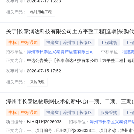
发布时间：
2026-07-17 16:33
交）金额：675000元四、主要标的信息序号中选人名
谈判文件及响应
相关产品：
临时用电工程
关于[长泰润达科技有限公司土方平整工程]选取[采购代
中标｜中标通知
福建省｜漳州市｜长泰区
工程建筑
工程
招标单位：
漳州市长泰区兴泰资产运营有限公司
中标单位：
福建
中选公告关于【长泰润达科技有限公司土方平整工程】选取【采
正文内容：
现将中选结果相关事项确认如下：工程项目名称：长泰润达科
发布时间：
2026-07-15 17:52
造价（元）：658017.52元预算服务金额（元）：410
相关产品：
采购代理
漳州市长泰区物联网技术创新中心(一期、二期、三期)
中标｜中标通知
福建省｜漳州市｜长泰区
服务采购
工程
项目编号：
FJHX[TP]2026038
招标单位：
漳州市长泰区兴泰资产
一、项目编号：FJHX[TP]2026038二、项目名
正文内容：