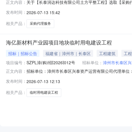
关于【长泰润达科技有限公司土方平整工程】选取【采购代理】
正文内容：
现将相关事项通告如下：采购部门名称：漳州市长泰区兴泰
发布时间：
2026-07-13 15:42
代理服务时限：中选人收到中选确认书后五个工作日内签订
率：1.00服务金
相关产品：
采购代理服务
海亿新材料产业园项目地块临时用电建设工程
招标｜招标公告
福建省｜漳州市｜长泰区
工程建筑
工程
项目编号：
SZPL漳(购)招[2026]012号
招标单位：
漳州市长泰区兴
招标单位：漳州市长泰区兴泰资产运营有限公司代理单位：深
正文内容：
海亿新材料产业园项目地块临时用电建设工程竞争性谈判
发布时间：
2026-07-13 12:13
新材料产业园项目地块临时用电建设工程项目（以下简称
竞争性谈判活动。1.项目名称：海亿
相关产品：
临时用电建设工程