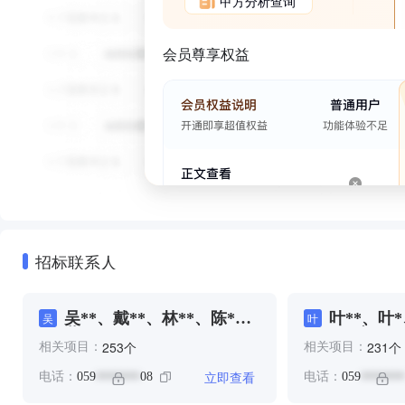
甲方分析查询
会员尊享权益
招标联系人
吴**、戴**、林**、陈*、
叶**、叶
吴
叶
黄**
*、建***
个
个
253
231
相关项目：
相关项目：
**
立即查看
电话：
059
08
电话：
059
*******
*******