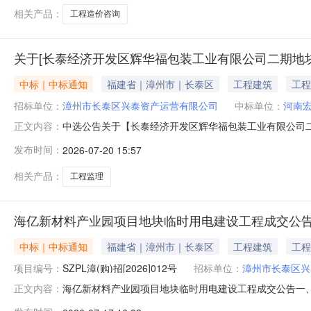
特殊要
相关产品：
工程造价咨询
关于[长泰经济开发区辉华福包装工业有限公司二期地块
中标｜中标通知
福建省｜漳州市｜长泰区
工程建筑
工程
招标单位：
漳州市长泰区兴泰资产运营有限公司
中标单位：
河南
中选公告关于【长泰经济开发区辉华福包装工业有限公司二期地
正文内容：
资产运营有限公司公开选取工程监理（房屋市政工程）中
发布时间：
2026-07-20 15:57
程项目编号：联系人名称：小戴选中中介日期：2026-07-
1.00实
相关产品：
工程监理
海亿新材料产业园项目地块临时用电建设工程成交公
中标｜中标通知
福建省｜漳州市｜长泰区
工程建筑
工程
项目编号：
SZPL漳(购)招[2026]012号
招标单位：
漳州市长泰区兴
海亿新材料产业园项目地块临时用电建设工程成交公告一、项
正文内容：
息供应商名称：福建朗银建设有限公司供应商地址：福建省福