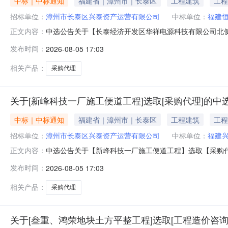
中标｜中标通知
福建省｜漳州市｜长泰区
工程建筑
工程
招标单位：
漳州市长泰区兴泰资产运营有限公司
中标单位：
福建
中选公告关于【长泰经济开发区华祥电源科技有限公司北侧挡土
正文内容：
选取采购代理中介机构，现将中选结果相关事项确认如下
发布时间：
2026-08-05 17:03
期：2026-08-0515:35服务事项：采购代理项目预估
购
相关产品：
采购代理
关于[新峰科技一厂施工便道工程]选取[采购代理]的中
中标｜中标通知
福建省｜漳州市｜长泰区
工程建筑
工程
招标单位：
漳州市长泰区兴泰资产运营有限公司
中标单位：
福建
中选公告关于【新峰科技一厂施工便道工程】选取【采购代理】
正文内容：
结果相关事项确认如下：工程项目名称：新峰科技一厂施工便
发布时间：
2026-08-05 17:03
639901.12元预算服务金额（元）：4400元折扣率：
相关产品：
采购代理
关于[叁重、鸿荣地块土方平整工程]选取[工程造价咨询