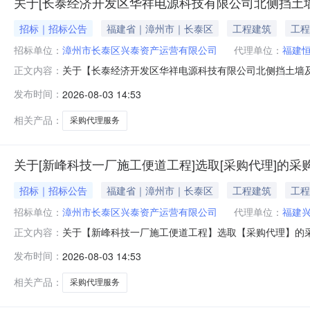
关于[长泰经济开发区华祥电源科技有限公司北侧挡土墙
招标｜招标公告
福建省｜漳州市｜长泰区
工程建筑
工程
招标单位：
漳州市长泰区兴泰资产运营有限公司
代理单位：
福建
关于【长泰经济开发区华祥电源科技有限公司北侧挡土墙及护坡工程】
正文内容：
兴泰资产运营有限公司公开选取采购代理中介服务机构，
发布时间：
2026-08-03 14:53
有限公司北侧挡土墙及护坡工程项目预估造价（元）：25
法规对
相关产品：
采购代理服务
关于[新峰科技一厂施工便道工程]选取[采购代理]的采
招标｜招标公告
福建省｜漳州市｜长泰区
工程建筑
工程
招标单位：
漳州市长泰区兴泰资产运营有限公司
代理单位：
福建
关于【新峰科技一厂施工便道工程】选取【采购代理】的采购公告发布
正文内容：
购代理中介服务机构，现将相关事项通告如下：采购部门名
发布时间：
2026-08-03 14:53
务事项：采购代理服务时限：中选人收到中选确认书后五
金
相关产品：
采购代理服务