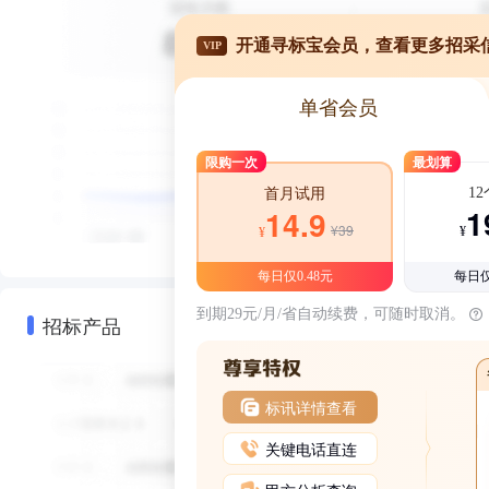
开通寻标宝会员，查看更多招采
VIP
单省会员
限购一次
最划算
1
首月试用
1
14.9
¥39
¥
¥
每日仅0.48元
每日仅
到期29元/月/省自动续费，可随时取消。
招标产品
标讯详情查看
关键电话直连