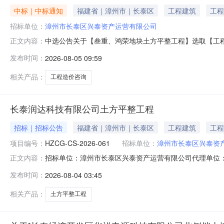
中标｜中标通知
福建省｜漳州市｜长泰区
工程建筑
工程
招标单位：
漳州市长泰区兴泰资产运营有限公司
中选公告关于【叁重、鸿荣地块土方平整工程】选取【工程造价
正文内容：
构，现将中选结果相关事项确认如下：工程项目名称：叁重、
发布时间：
2026-08-05 09:59
估造价（元）：2634891.17元预算服务金额（元）：6
相关产品：
工程造价咨询
长泰润达科技有限公司土方平整工程
招标｜招标公告
福建省｜漳州市｜长泰区
工程建筑
工程
项目编号：
HZCG-CS-2026-061
招标单位：
漳州市长泰区兴泰资
招标单位：漳州市长泰区兴泰资产运营有限公司代理单位：福
正文内容：
长泰润达科技有限公司土方平整工程竞争性磋商公告项目概
发布时间：
2026-08-04 03:45
购文件，并于2026年08月14日09：30(北京时间)前
争性
相关产品：
土方平整工程