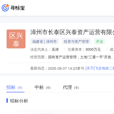
漳州市长泰区兴泰资产运营有限
区兴
泰
福建省 | 漳州市
投资与资产管理
开业
法定代表人：
吴涛
注册资本：
3000万元
成
经营范围：
最新动态：
参与
[关于[飞谷地块
2026-08-07 14:23
招标
中标
代理
（0）
（0）
（0）
招标分析