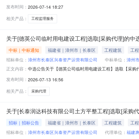
（成交）金额厦门纵横建设监理咨询有限公司厦门市思明区塔
发布时间：
2026-07-14 18:27
品目编号及品目名称采购标的服务范围服务要求服务时间单
购文件执行按采购文
相关产品：
工程监理服务
关于[德英公司临时用电建设工程]选取[采购代理]的中
中标｜中标通知
福建省｜漳州市｜长泰区
工程建筑
工程
招标单位：
漳州市长泰区兴泰资产运营有限公司
中标单位：
漳州
中选公告关于【德英公司临时用电建设工程】选取【采购代理】
正文内容：
结果相关事项确认如下：工程项目名称：德英公司临时用电建
发布时间：
2026-07-13 16:56
200000元预算服务金额（元）：2000元折扣率：1.
相关产品：
采购代理
关于[长泰润达科技有限公司土方平整工程]选取[采购代
招标｜招标公告
福建省｜漳州市｜长泰区
工程建筑
工程
招标单位：
漳州市长泰区兴泰资产运营有限公司
代理单位：
福建