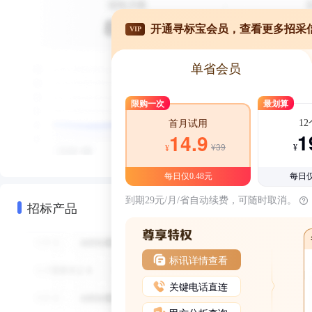
开通寻标宝会员，查看更多招采
VIP
单省会员
限购一次
最划算
1
首月试用
1
14.9
¥39
¥
¥
每日仅0.48元
每日仅
到期29元/月/省自动续费，可随时取消。
招标产品
标讯详情查看
关键电话直连