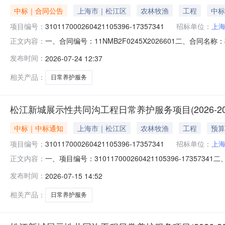
中标｜合同公告
上海市｜松江区
农林牧渔
工程
中标
项目编号：
310117000260421105396-17357341
招标单位：
上
一、合同编号：11NMB2F0245X2026601二、合同名称：
正文内容：
17357341四、项目名称：松江新城展示性共同沟工程日
发布时间：
2026-07-24 12:37
区荣乐东路2111号1号楼805室联系方式：3768661
相关产品：
日常养护服务
松江新城展示性共同沟工程日常养护服务项目(2026-20
中标｜中标通知
上海市｜松江区
农林牧渔
工程
预算
项目编号：
310117000260421105396-17357341
招标单位：
上
一、项目编号：310117000260421105396-17
正文内容：
名称中标供应商地址评审总得分中标（成交金额）备注1松江
发布时间：
2026-07-15 14:52
92.331218720.00元无/四、主要标的信息序号包
相关产品：
日常养护服务