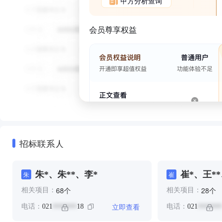
甲方分析查询
会员尊享权益
招标联系人
朱*、朱**、李*
崔*、王**
朱
崔
个
个
68
28
相关项目：
相关项目：
立即查看
电话：
021
18
电话：
021
*******
*******