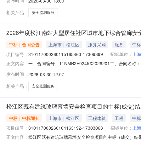
发布时间：
2026-03-30 13:09
相关产品：
安全监测服务
2026年度松江南站大型居住社区城市地下综合管廊安
中标｜合同公告
上海市｜松江区
服务采购
服务
中标
项目编号：
310117000260115165463-17309399
招标单位：
上
一、合同编号：11NMB2F0245X2026201二、合同名
正文内容：
17309399四、项目名称：2026年度松江南站大型
发布时间：
2026-03-30 12:07
江区荣乐东路2111号1号楼805室联系方式：021-37
相关产品：
安全监测服务
松江区既有建筑玻璃幕墙安全检查项目的中标(成交)
中标｜中标通知
上海市｜松江区
工程建筑
工程
中标
项目编号：
310117000260104163192-17303063
招标单位：
上
松江区既有建筑玻璃幕墙安全检查项目的中标（成交）结果公告一
正文内容：