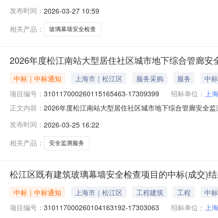
标（成交）信息序号标项名称中标供应商名称中标供应商
发布时间：
2026-03-27 10:59
区新浜镇新工路418号6幢-287.731181580.
相关产品：
玻璃幕墙安全检查
2026年度松江南站大型居住社区城市地下综合管廊安
中标｜中标通知
上海市｜松江区
服务采购
服务
中标
项目编号：
310117000260115165463-17309399
招标单位：
上
2026年度松江南站大型居住社区城市地下综合管廊安全监测
正文内容：
310117000260115165463-17309399
发布时间：
2026-03-25 16:22
商地址评审总得分中标（成交金额）备注12026年度松
相关产品：
安全监测服务
松江区既有建筑玻璃幕墙安全检查项目的中标(成交)
中标｜中标通知
上海市｜松江区
工程建筑
工程
中标
项目编号：
310117000260104163192-17303063
招标单位：
上