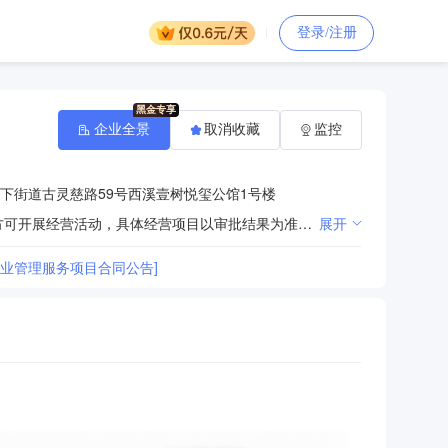
登录/注册
企业全景
取消收藏
监控
下街道古灵慈路59号西溪壹树悦玺公馆1号楼
许可项目：劳务派遣服务；住宅室内装饰装修；职业中介活动(依法须经批准的项目，经相关部门批准后方可开展经营活动，具体经营项目以审批结果为准)。一般项目：物业管理；停车场服务；电气设备修理；汽车租赁；专业保洁、清洗、消毒服务；软件开发；人工智能行业应用系统集成服务；智能控制系统集成；信息系统集成服务；安防设备销售；安全系统监控服务；安全咨询服务；物联网应用服务；物联网技术服务；消防器材销售；餐饮管理；商业综合体管理服务；家政服务；酒店管理；日用品销售；工程管理服务；园林绿化工程施工；城市绿化管理；住房租赁；非居住房地产租赁；通讯设备销售；通讯设备修理；服装服饰零售；会议及展览服务；日用品出租；运行效能评估服务；技术服务、技术开发、技术咨询、技术交流、技术转让、技术推广；节能管理服务；环保咨询服务；人力资源服务（不含职业中介活动、劳务派遣服务）(除依法须经批准的项目外，凭营业执照依法自主开展经营活动)。
展开
物业管理服务项目合同公告]