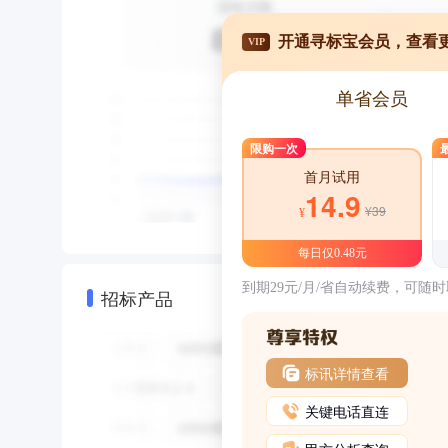
开通寻标宝会员，查看
VIP
单省会员
限购一次
首月试用
14.9
¥39
¥
每日仅0.48元
到期29元/月/省自动续费，可随
招标产品
标讯详情查看
关键电话直连