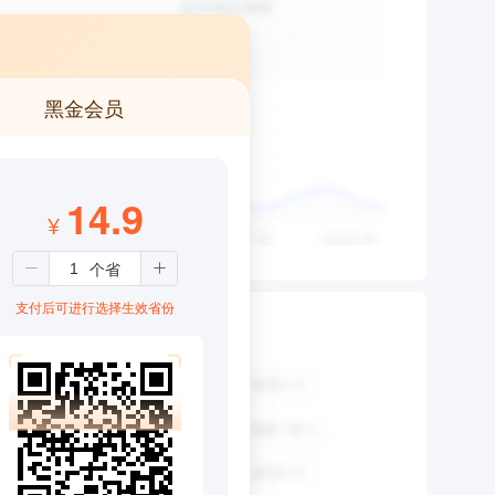
黑金会员
14.9
¥
支付后可进行选择生效省份