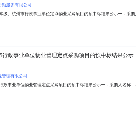
后勤服务有限公司
浙江省本级、杭州市行政事业单位定点物业采购项目的预中标结果公示一．
本级、杭州市行政事业单位定点物业采购项目三．采购项目编号：HZZFCG-2
10日七．预中标结果：单位：元序号公司名称办公楼建筑面积规模≤5000㎡
杭州市行政事业单位物业管理定点采购项目的预中标结果公示
业管理有限公司
州市行政事业单位物业管理定点采购项目的预中标结果公示一．采购人名称：单
FCG-2013-028四．采购组织类型：政府集中采购五．采购方式：公开
.年）电梯维修报价（元/梯.年）1浙江南都物业管理有限公司70200002