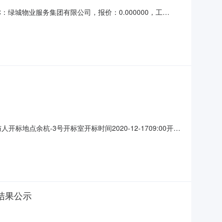
称：绿城物业服务集团有限公司，报价：0.000000，工
000，工期：，投标保证金额：0，投标文件递交时间：
021/12/15；投标人名称：浙江明邦物业服
人开标地点余杭-3号开标室开标时间2020-12-1709:00开标
2020/12/17；投标人名称：杭州开元物产集团有限公
有限公司，报价：0
结果公示