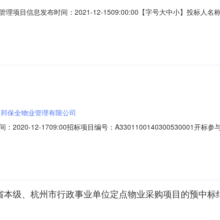
目信息发布时间：2021-12-1509:00:00【字号大中小】投标人名
21/12/15；投标人名称：浙江港湾物业服务有限公司，报价：0.000
公司，报价：0.000000，工期：，投标保证金额：0，投标文件递交时间：2
明邦保全物业管理有限公司
-12-1709:00招标项目编号：A3301100140300530001开标参与
司，报价：0.000000，工期：，投标保证金额：0，投标文件递交时间：
：0，投标文件递交时间：2020/12/17；投标人名称：浙江港湾物业服务
浙江省本级、杭州市行政事业单位定点物业采购项目的预中标