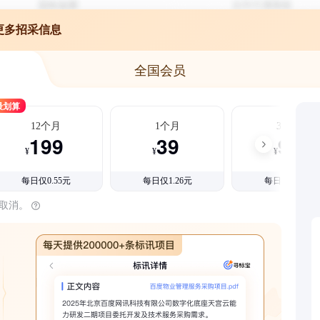
更多招采信息
全国会员
最划算
12个月
1个月
3个月
199
39
99
¥
¥
¥
每日仅0.55元
每日仅1.26元
每日仅1.08元
时取消。