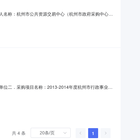
采购人名称：杭州市公共资源交易中心（杭州市政府采购中心）
014-489四．采购组织类型：政府集中采购五．采购方式：
办公楼建筑面积规模＞5000㎡≤15000㎡办公楼建筑面积
位二．采购项目名称：2013-2014年度杭州市行政事业单
招标六．采购公告发布日期：2013年3月5日七．预中标结
杭州五洋公共服务有限公司69.06160003浙江
共 4 条
1