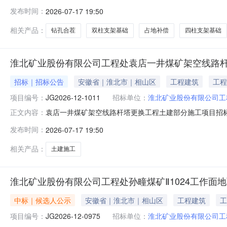
建部分施工项目，招标人为淮北矿业股份有限公司工程处，该
发布时间：
2026-07-17 19:50
瓦斯管路安装工程（11#-16#钻孔）土建部分施工项目2.2招
相关产品：
钻孔合茬
双柱支架基础
占地补偿
四柱支架基础
淮北矿业股份有限公司工程处袁店一井煤矿架空线路
招标｜招标公告
安徽省｜淮北市｜相山区
工程建筑
工程
项目编号：
JG2026-12-1011
招标单位：
淮北矿业股份有限公司工
袁店一井煤矿架空线路杆塔更换工程土建部分施工项目招
正文内容：
程处，该项目已具备招标条件，现对该项目进行公开招标。2
发布时间：
2026-07-17 19:50
JG2026-12-10112.3标段划分：1个标段2.4建
补偿长度约4
相关产品：
土建施工
淮北矿业股份有限公司工程处孙疃煤矿Ⅱ1024工作面
中标｜候选人公示
安徽省｜淮北市｜相山区
工程建筑
工
项目编号：
JG2026-12-0975
招标单位：
淮北矿业股份有限公司工