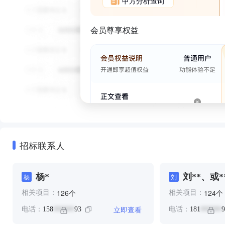
甲方分析查询
会员尊享权益
招标联系人
杨*
刘**、或*
杨
刘
个
个
126
124
相关项目：
相关项目：
立即查看
电话：
158
93
电话：
181
9
******
******