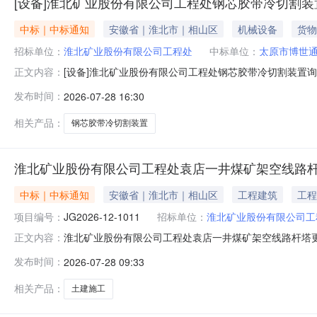
[设备]淮北矿业股份有限公司工程处钢芯胶带冷切割
中标｜中标通知
安徽省｜淮北市｜相山区
机械设备
货物
招标单位：
淮北矿业股份有限公司工程处
中标单位：
太原市博世
[设备]淮北矿业股份有限公司工程处钢芯胶带冷切割装置询比
正文内容：
比采购中选公告如下：1、询比物资明细详见采购明细名
发布时间：
2026-07-28 16:30
相关产品：
钢芯胶带冷切割装置
淮北矿业股份有限公司工程处袁店一井煤矿架空线路
中标｜中标通知
安徽省｜淮北市｜相山区
工程建筑
工程
项目编号：
JG2026-12-1011
招标单位：
淮北矿业股份有限公司工
淮北矿业股份有限公司工程处袁店一井煤矿架空线路杆塔
正文内容：
目评标工作已经结束，中标人已经确定。现将中标结果公告如
发布时间：
2026-07-28 09:33
限公司下浮率：44.9%三、本次结果公示同时在中国招标投标公共服务平台
相关产品：
土建施工