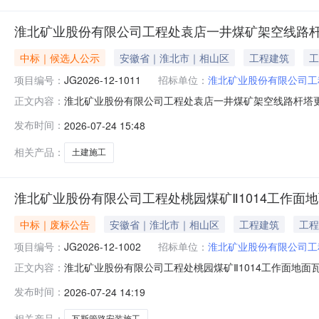
淮北矿业股份有限公司工程处袁店一井煤矿架空线路
中标｜候选人公示
安徽省｜淮北市｜相山区
工程建筑
工
项目编号：
JG2026-12-1011
招标单位：
淮北矿业股份有限公司工
淮北矿业股份有限公司工程处袁店一井煤矿架空线路杆塔
正文内容：
项目（招标编号：JG2026-12-1011）进行招标。本
发布时间：
2026-07-24 15:48
（审）结果1、项目名称：淮北矿业股份有限公司工程处袁店
有限公司下
相关产品：
土建施工
淮北矿业股份有限公司工程处桃园煤矿Ⅱ1014工作面地面
中标｜废标公告
安徽省｜淮北市｜相山区
工程建筑
工程
项目编号：
JG2026-12-1002
招标单位：
淮北矿业股份有限公司工
淮北矿业股份有限公司工程处桃园煤矿Ⅱ1014工作面地面瓦
正文内容：
斯管路安装工程（11#-16#钻孔）土建部分施工项目（招标编
发布时间：
2026-07-24 14:19
不足三家，项目流标。安徽省招标集团股份有限公司2026年7
相关产品：
瓦斯管路安装施工