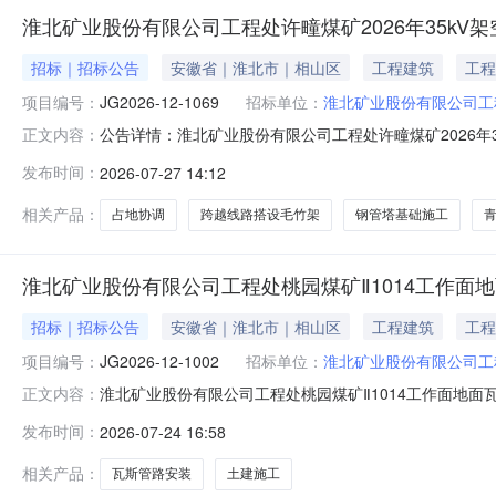
淮北矿业股份有限公司工程处许疃煤矿2026年35kV
招标｜招标公告
安徽省｜淮北市｜相山区
工程建筑
工程
项目编号：
JG2026-12-1069
招标单位：
淮北矿业股份有限公司工
公告详情：淮北矿业股份有限公司工程处许疃煤矿2026年3
正文内容：
工程（第一段）土建部分施工项目，招标人为淮北矿业股份
发布时间：
2026-07-27 14:12
2026年35kV架空线路改造工程（第一段）土建部分施工项目2
相关产品：
占地协调
跨越线路搭设毛竹架
钢管塔基础施工
淮北矿业股份有限公司工程处桃园煤矿Ⅱ1014工作面地面
招标｜招标公告
安徽省｜淮北市｜相山区
工程建筑
工程
项目编号：
JG2026-12-1002
招标单位：
淮北矿业股份有限公司工
淮北矿业股份有限公司工程处桃园煤矿Ⅱ1014工作面地面瓦
正文内容：
瓦斯管路安装工程（11#-16#钻孔）土建部分施工项目
发布时间：
2026-07-24 16:58
项目名称：桃园煤矿Ⅱ1014工作面地面瓦斯管路安装工程（11#
相关产品：
瓦斯管路安装
土建施工