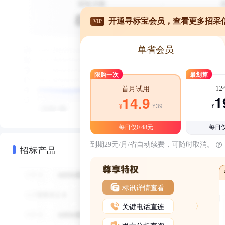
开通寻标宝会员，查看更多招采
VIP
单省会员
限购一次
最划算
1
首月试用
1
14.9
¥39
¥
¥
每日仅0.48元
每日仅
到期29元/月/省自动续费，可随时取消。
招标产品
标讯详情查看
关键电话直连