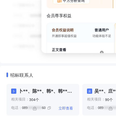
甲方分析查询
会员尊享权益
招标联系人
卜**、陈**、韩*、韩**、
吴**、庄*
卜
吴
顾**
杨**、王*
个
个
304
90
相关项目：
相关项目：
立即查看
电话：
089
60
电话：
089
********
*******