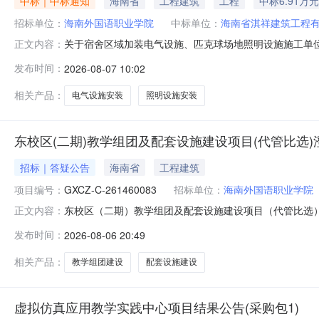
中标｜中标通知
海南省
工程建筑
工程
中标6.91万元
招标单位：
海南外国语职业学院
中标单位：
海南省淇祥建筑工程
关于宿舍区域加装电气设施、匹克球场地照明设施施工单位
正文内容：
施工单位公告》，截止2026年7月23日，共收到4家单
发布时间：
2026-08-07 10:02
6.913万元(大写:陆万玖仟壹佰叁拾元整)。本公示期为
证明材料。咨
相关产品：
电气设施安装
照明设施安装
东校区(二期)教学组团及配套设施建设项目(代管比选)
招标｜答疑公告
海南省
工程建筑
项目编号：
GXCZ-C-261460083
招标单位：
海南外国语职业学院
东校区（二期）教学组团及配套设施建设项目（代管比选）澄
正文内容：
发布时间：
2026-08-06 20:49
相关产品：
教学组团建设
配套设施建设
虚拟仿真应用教学实践中心项目结果公告(采购包1)