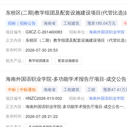
东校区(二期)教学组团及配套设施建设项目(代管比选)
招标｜招标公告
海南省
工程建筑
预算185.04万元
项目编号：
GXCZ-C-261460083
招标单位：
海南外国语职业学院
东校区（二期）教学组团及配套设施建设项目（代管比选
正文内容：
学院，资金来源为财政资金，出资比例为100%，项目已
发布时间：
2026-07-30 20:53
省文昌市教育东路178号东侧海南外国语职业学院东校区
23800㎡，拟建4栋综合教学
相关产品：
教学组团建设
配套设施建设
海南外国语职业学院-多功能学术报告厅项目-成交公告
中标｜中标通知
海南省
工程建筑
工程
预算47.41万
项目编号：
HNZC2026-013-002
招标单位：
海南外国语职业学院
海南外国语职业学院-多功能学术报告厅项目-成交公告一、项
正文内容：
公司供应商地址：海南省海口市琼山区海府路168号金鹿花园
发布时间：
2026-07-28 21:22
经理执业证书信息1多功能学术报告厅项目详见附件竞争性磋
费
相关产品：
多功能学术报告厅建设