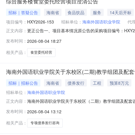
综合服务楼食堂委托经营项目澄清公告
招标｜答疑公告
海南省
食品饮品
服务
14天后开标
项目编号：
HXY2026-153
招标单位：
海南外国语职业学院
代
更正公告一、项目基本情况原公告的采购项目编号：HXY202
正文内容：
告的采购项目名称：综合服务楼食堂委托经营项目首次公告日期
发布时间：
2026-08-04 18:27
31日发布，定于2026年8月24日09:30开标。更正如下
相关产品：
食堂委托经营
海南外国语职业学院关于东校区(二期)教学组团及配
招标｜招标公告
海南省
债券发行
工程
预算8万元
招标单位：
海南外国语职业学院
海南外国语职业学院关于东校区（二期）教学组团及配套
正文内容：
面向社会广泛征集具有资质的咨询机构为我校拟发行的东校
发布时间：
2026-08-04 13:12
称：东校区（二期）教学组团及配套设施建设项目地**府专
业学院4.项目服务期限：2
相关产品：
专项债券发行咨询