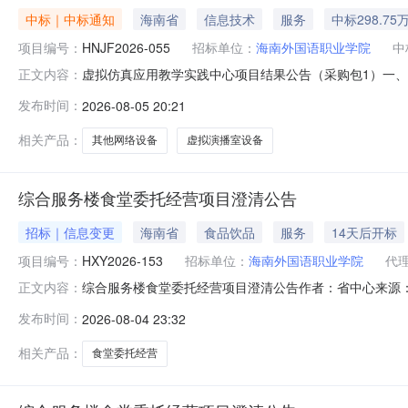
中标｜中标通知
海南省
信息技术
服务
中标298.75
项目编号：
HNJF2026-055
招标单位：
海南外国语职业学院
中
虚拟仿真应用教学实践中心项目结果公告（采购包1）一、项
正文内容：
标（成交）金额评审总得分浙江泓伟云创科技有限公司浙江省杭州
发布时间：
2026-08-05 20:21
仿真应用教学实践中心项目):货物类（浙江泓伟云创科技有限
相关产品：
其他网络设备
虚拟演播室设备
综合服务楼食堂委托经营项目澄清公告
招标｜信息变更
海南省
食品饮品
服务
14天后开标
项目编号：
HXY2026-153
招标单位：
海南外国语职业学院
代
综合服务楼食堂委托经营项目澄清公告作者：省中心来源
正文内容：
HXY2026-153原公告的采购招标编号：1888976
发布时间：
2026-08-04 23:32
次公告日期：2026年07月31日19时18分二、更正信息
相关产品：
食堂委托经营