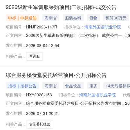
2026级新生军训服采购项目(二次招标)-成交公告
中标｜中标通知
海南省
服装布料
货物
预算30万元
项目编号：
HNJF2026-117R
招标单位：
海南外国语职业学院
2026级新生军训服采购项目（二次招标）-成交公告一、项
正文内容：
称成交报价单价(元/套)地址1海南艺晟科技有限公司93.
发布时间：
2026-08-04 12:54
次招标）品牌（如有）：详见附件规格型号：详见附件数
约定，本
相关产品：
军训服
综合服务楼食堂委托经营项目-公开招标公告
招标｜招标公告
海南省
食品饮品
服务
14天后投标
项目编号：
HXY2026-153
招标单位：
海南外国语职业学院
代
综合服务楼食堂委托经营项目-公开招标公告发布时间：202
正文内容：
的潜在投标人应在全国公共资源交易平台（海南省）（http://g
发布时间：
2026-07-31 20:21
本情况项目编号：HXY2026-153招标编号：188897
相关产品：
食堂委托经营