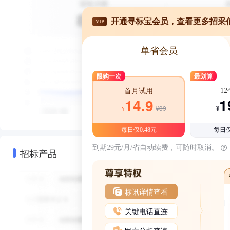
开通寻标宝会员，查看更多招采
VIP
单省会员
限购一次
最划算
1
首月试用
1
14.9
¥39
¥
¥
每日仅0.48元
每日仅
到期29元/月/省自动续费，可随时取消。
招标产品
标讯详情查看
关键电话直连