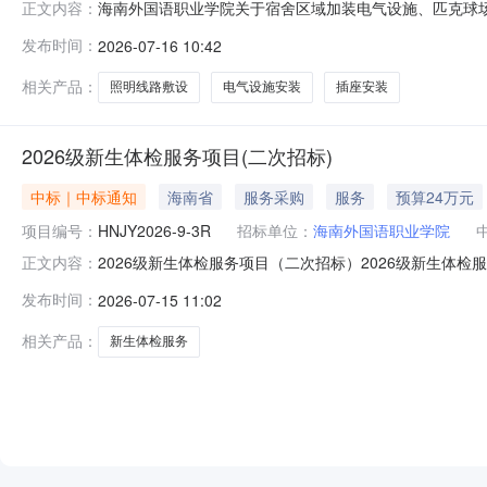
海南外国语职业学院关于宿舍区域加装电气设施、匹克球
正文内容：
电气设施、匹克球场地照明设施服务，现将有关事项公告如
发布时间：
2026-07-16 10:42
共计283个；拟对15栋学生宿舍一楼加装一站式空调电线路
工验收合格之日起不少于【12
相关产品：
照明线路敷设
电气设施安装
插座安装
2026级新生体检服务项目(二次招标)
中标｜中标通知
海南省
服务采购
服务
预算24万元
项目编号：
HNJY2026-9-3R
招标单位：
海南外国语职业学院
2026级新生体检服务项目（二次招标）2026级新生体检服
正文内容：
三、成交信息供应商名称：海南新建康美兆健康体检中心（
发布时间：
2026-07-15 11:02
息服务类名称：2026级新生体检服务项目（二次招标）
卉、王小丽六、代理
相关产品：
新生体检服务