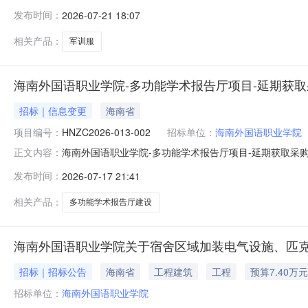
采购项目名称：2026级新生军训服采购项目二、项目流
发布时间：
2026-07-21 18:07
请留意相关网站公告。四、凡对本次公告内容提出询问，请按
相关产品：
军训服
海南外国语职业学院-多功能学术报告厅项目-延期获
招标｜信息变更
海南省
项目编号：
HNZC2026-013-002
招标单位：
海南外国语职业学院
海南外国语职业学院-多功能学术报告厅项目-延期获取采购文
正文内容：
公告一、项目基本情况原公告的采购项目编号：HNZC202
发布时间：
2026-07-17 21:41
公告更正内容：本项目于2026年07月09日发布竞争性磋商公
相关产品：
多功能学术报告厅建设
海南外国语职业学院关于宿舍区域加装电气设施、匹
招标｜招标公告
海南省
工程建筑
工程
预算7.40万元
招标单位：
海南外国语职业学院