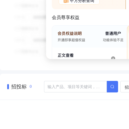
甲方分析查询
会员尊享权益
招投标
招
0