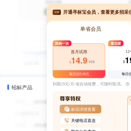
开通寻标宝会员，查看更多招采
VIP
单省会员
限购一次
最划算
1
首月试用
1
14.9
¥39
¥
¥
每日仅0.48元
每日仅
到期29元/月/省自动续费，可随时取消。
招标产品
标讯详情查看
关键电话直连