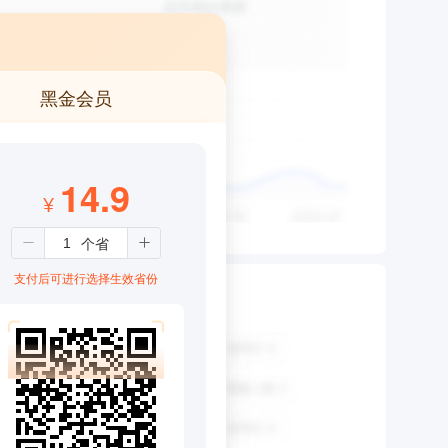
黑金会员
14.9
¥
支付后可进行选择生效省份