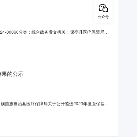
公众号
24-00060分类：综合政务发文机关：保亭县医疗保障局成
题专项整治项目暨医保基金使用全覆盖检查项目合作单位的公告根
盖检查第三方服务供应商，最终选定单位以报名单位中择优
结果的公示
族苗族自治县医疗保障局关于公开遴选2023年度医保基金
作单位的工作已结束，本次公开选聘共有9家单位报名参选，
合伙）；海南会科会计师事务所（个人独资）；海南起航会