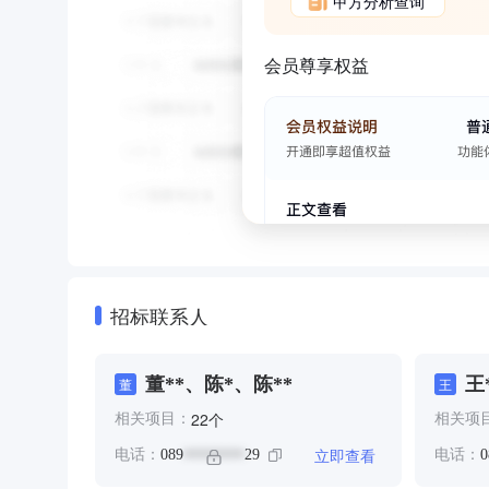
甲方分析查询
会员尊享权益
招标联系人
董**、陈*、陈**
王
董
王
个
22
相关项目：
相关项
立即查看
电话：
089
29
电话：
0
********