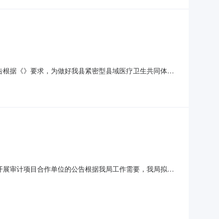
公告根据《》要求，为做好我县紧密型县域医疗卫生共同体城
务公司对县域内医共体进行年度考核，按照“公开、公平、择
关事项公告如下:一、项目概况1.业主单位:保亭黎族苗族
况开展审计项目合作单位的公告根据我局工作需要，我局拟对
医保基金审计的单位，最终选定单位以报名单位中择优确定
目名称:2023年度医保基金使用情况开展审计项目。3.项目