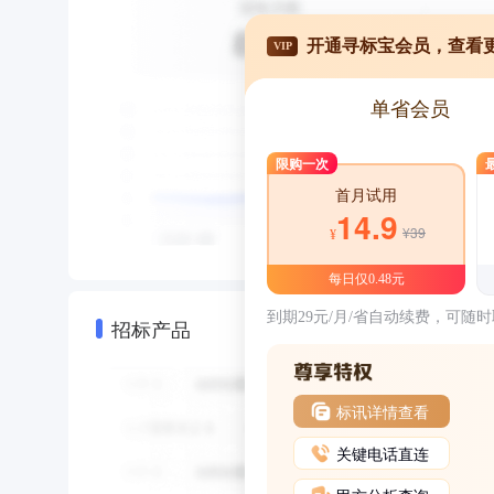
开通寻标宝会员，查看
VIP
单省会员
限购一次
首月试用
14.9
¥39
¥
每日仅0.48元
到期29元/月/省自动续费，可随
招标产品
标讯详情查看
关键电话直连