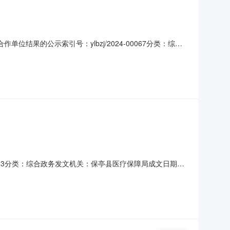
果的公示索引号：ylbzj/2024-00067分类：综合
保亭黎族苗族自治县医疗保障局关于公开遴选医保领域“小切
口”问题专项整治项目暨医保基金使用全覆盖检查项目合作单
0063分类：综合政务发文机关：保亭县医疗保障局成文日期：
进人才商业健康团体保险项目单位结果的公告一、评选结果关于遴
有限公司万宁分公司、中国人民财产保险股份有限公司保亭