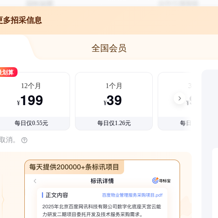
更多招采信息
全国会员
最划算
12个月
1个月
3个月
199
39
99
¥
¥
¥
每日仅0.55元
每日仅1.26元
每日仅1.08元
时取消。