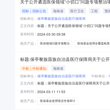
关于公开遴选医保领域“小切口”问题专项整
招标｜招标公告
海南省
医疗卫生
工程
预
招标单位：
保亭黎族苗族自治县医疗保障局
标题：关于公开遴选医保领域“小切口”问题专项整
正文内容：
文日期：2024年03月29日发文字号：无发布
发布时间：
2024-03-30 09:38
据我局工作需要，现向社会公开遴选定点医疗机
确定(以响
相关产品：
医保领域问题专项整治
医保基金使用全覆盖检查
标题:保亭黎族苗族自治县医疗保障局关于公开
中标｜中标通知
海南省
招标单位：
保亭黎族苗族自治县医疗保障局
中标单位：
标题：保亭黎族苗族自治县医疗保障局关于公开遴
正文内容：
使用情况专项审计项目合作单位结果的公示一、
发布时间：
2024-03-11 11:53
分别是：海南银际会计师事务所（普通合伙）；
计师事务所；立信长江（海南）会计师事
相关产品：
医保基金使用情况专项审计