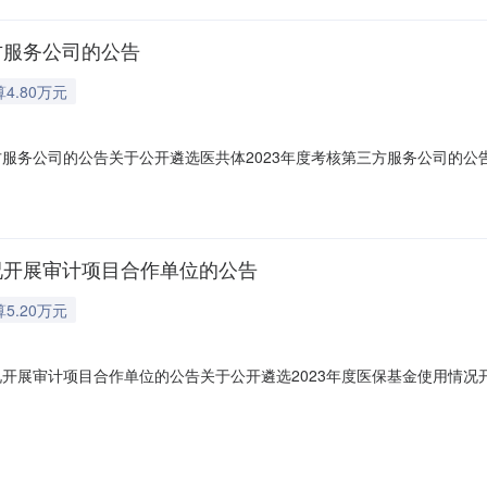
方服务公司的公告
4.80万元
方服务公司的公告关于公开遴选医共体2023年度考核第三方服务公司的
年度考核工作（以下简称医共体2023年度考核），我局拟聘请第三方服
终选定单位以报名单位中择优确定(以响应公告要求、报价等进行考虑)，有
情况开展审计项目合作单位的公告
5.20万元
况开展审计项目合作单位的公告关于公开遴选2023年度医保基金使用情
展审计项目工作，按照“公开、公平、择优”的原则，现向社会公开遴选开展
告如下:一、项目概况1.业主单位:保亭黎族苗族自治县医疗保障局。2.项