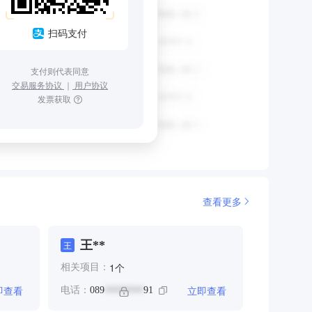
扫码支付
支付则代表同意
交易服务协议
｜
用户协议
发票获取
查看更多
王**
王
个
1
相关项目：
即查看
立即查看
电话：
089
91
********