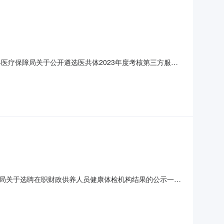
医疗保障局关于公开遴选医共体2023年度考核第三方服务
3家单位报名参选，分别是：海南海政诚和会计师事务所（普
扩大）会议研究，选定海南公正轩会计师事务所（普通合
局关于选聘在职财政供养人员健康体检机构结果的公示一、
别是：三亚慈铭健康体检中心有限公司；三亚市人民医院；海
公司；保亭黎族苗族自治县人民医院；海南美亚健康管理有