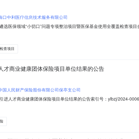
海口中利医疗信息技术服务有限公司
医保领域“小切口”问题专项整治项目暨医保基金使用全覆盖检查项目合作单位结
4年04月10日发文字号：无发布日期：2024年04月10日发布机构：
查项目合作单位结果的公示一、评选结果我局关于公开遴选医保领域“小切
检查项目
人才商业健康团体保险项目单位结果的公告
中国人民财产保险股份有限公司保亭支公司
人才商业健康团体保险项目单位结果的公告索引号：ylbzj/2024-0
2024年04月10日发布机构：保亭黎族苗族自治县医疗保障局关于遴选引
经结束，本次公开选聘共有6家公司报名参与，分别是阳光财产保险股份
险