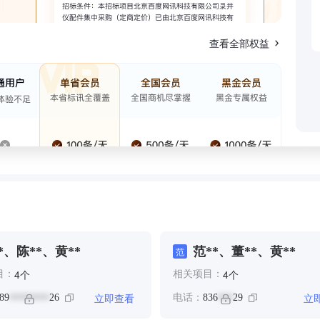
查看全部权益
*、陈**、黄**
范**、董**、黄**
范
个
个
4
4
目：
相关项目：
立即查看
立
89
26
电话：
836
29
********
***