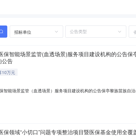
招标单位
医保智能场景监管(血透场景)服务项目建设机构的公告保
的公告
算10万元
保智能场景监管（血透场景）服务项目建设机构的公告保亭黎族苗族自治
疗保障局关于公开遴选医保智能场景监管（血透场景）服务项目建设机构
景监管系统，通过信息化手段对血透诊疗全流程实施动态监管，防范欺诈
事项
医保领域“小切口”问题专项整治项目暨医保基金使用全覆