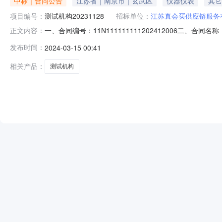
中标｜合同公告
江苏省｜南京市｜玄武区
仪器仪表
其它
项目编号：
测试机构20231128
招标单位：
江苏真会买供应链服务
一、合同编号：11N111111111202412006二、合
正文内容：
20231128_单一来源项目五、合同主体采购人（甲方）：
发布时间：
2024-03-15 00:41
式：13875845941六、合同主体信息1.主要标的信息：
相关产品：
测试机构