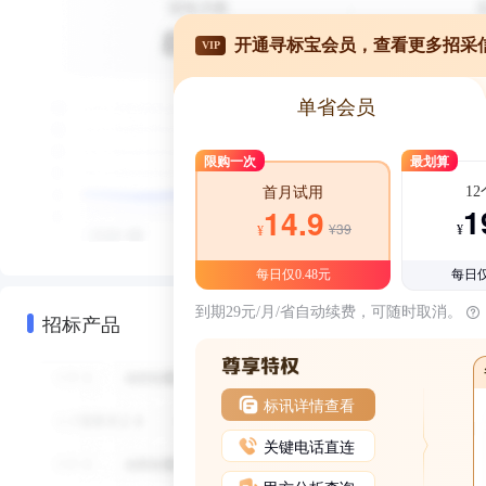
开通寻标宝会员，查看更多招采
VIP
单省会员
限购一次
最划算
1
首月试用
1
14.9
¥39
¥
¥
每日仅0.48元
每日仅
到期29元/月/省自动续费，可随时取消。
招标产品
标讯详情查看
关键电话直连