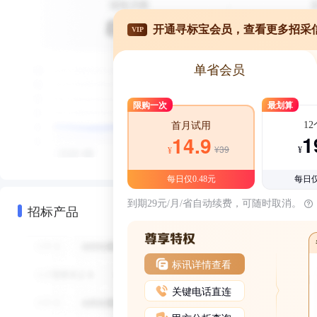
开通寻标宝会员，查看更多招采
VIP
单省会员
限购一次
最划算
1
首月试用
1
14.9
¥39
¥
¥
每日仅0.48元
每日仅
到期29元/月/省自动续费，可随时取消。
招标产品
标讯详情查看
关键电话直连