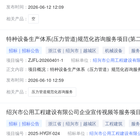
10日二、更正信息更正事项：采购文件更正内容：序号更正项
发布时间：
2026-06-12 12:09
有可能影响产品质量或者不能诚信履约的，应当要求其在合理
相关产品：
空
特种设备生产体系(压力管道)规范化咨询服务项目(第
招标｜招标公告
浙江省｜绍兴市｜越城区
机械设备
服务
项目编号：
ZJFL-20260401-1
招标单位：
绍兴市公用工程建设有
项目概况：特种设备生产体系（压力管道）规范化咨询服务项目（
正文内容：
2026年06月18日14点30分00秒（北京时间）前递交
发布时间：
2026-06-10 12:59
项目（第二次）预算金额（元）：160000.00最高限价
相关产品：
压力管道规范化咨询服务
绍兴市公用工程建设有限公司企业宣传视频等服务项
招标｜招标公告
浙江省｜绍兴市｜越城区
工程建筑
服务
项目编号：
2025-HYGY-024
招标单位：
绍兴市公用工程建设有限