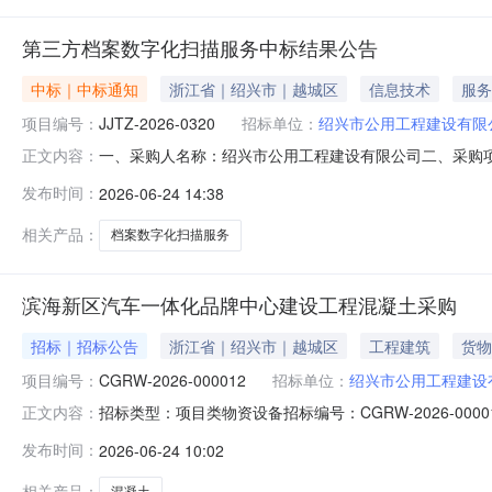
第三方档案数字化扫描服务中标结果公告
中标｜中标通知
浙江省｜绍兴市｜越城区
信息技术
服务
项目编号：
JJTZ-2026-0320
招标单位：
绍兴市公用工程建设有限
一、采购人名称：绍兴市公用工程建设有限公司二、采购项目
正文内容：
购方式：公开招标六、采购公告发布日期：2026年5月1
发布时间：
2026-06-24 14:38
服务杭州善耕信息科技有限公司陈先棚50%九、联系方式
系方式（询问
相关产品：
档案数字化扫描服务
滨海新区汽车一体化品牌中心建设工程混凝土采购
招标｜招标公告
浙江省｜绍兴市｜越城区
工程建筑
货物
项目编号：
CGRW-2026-000012
招标单位：
绍兴市公用工程建设
招标类型：项目类物资设备招标编号：CGRW-2026-
正文内容：
期：2026-06-2409:36:31.0联系人：王超联系邮箱
发布时间：
2026-06-24 10:02
霞西路362号联系人：王超电话：133858578651.2
相关产品：
混凝土