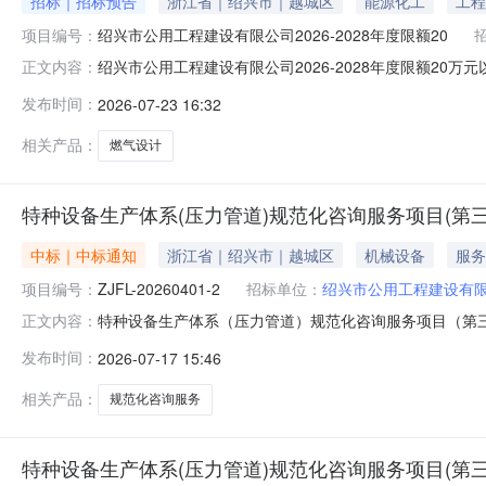
招标｜招标预告
浙江省｜绍兴市｜越城区
能源化工
工程
项目编号：
绍兴市公用工程建设有限公司2026-2028年度限额20
绍兴市公用工程建设有限公司2026-2028年度限额20
正文内容：
示稿）现向社会公众公示。在公示期间，对本招标文件有
发布时间：
2026-07-23 16:32
编312000联系人张莉联系电话13587336500传真
相关产品：
燃气设计
特种设备生产体系(压力管道)规范化咨询服务项目(第
中标｜中标通知
浙江省｜绍兴市｜越城区
机械设备
服务
项目编号：
ZJFL-20260401-2
招标单位：
绍兴市公用工程建设有
特种设备生产体系（压力管道）规范化咨询服务项目（第
正文内容：
范化咨询服务项目（第三次）三、采购项目编号：ZJFL-202
发布时间：
2026-07-17 15:46
果：标项标项名称中标人中标金额（元）1特种设备生产体系
名称：
相关产品：
规范化咨询服务
特种设备生产体系(压力管道)规范化咨询服务项目(第