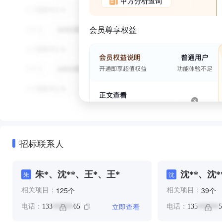
甲方分析查询
会员尊享权益
招标联系人
朱*、沈**、王*、王*
沈**、沈*
朱
沈
个
个
125
39
相关项目：
相关项目：
立即查看
电话：
133
65
电话：
135
5
******
******