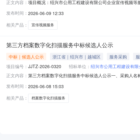
项目概况：绍兴市公用工程建设有限公司企业宣传视频等服务项目的
正文内容：
日09点30分00秒（北京时间）前递交（上传）投标文件。
发布时间：
2026-06-09 12:33
（元）：180000.00最高限价（元）：180000.
相关产品：
宣传视频服务
第三方档案数字化扫描服务中标候选人公示
中标｜候选人公示
浙江省｜绍兴市｜越城区
服务采购
服
项目编号：
JJTZ-2026-0320
招标单位：
绍兴市公用工程建设有限
第三方档案数字化扫描服务中标候选人公示一、采购人名称：
正文内容：
四、采购组织类型：国企采购委托代理五、采购方式：公开招
发布时间：
2026-06-08 15:03
选人项目负责人中标下浮率1第三方档案数字化扫描服务杭
权益受到损害的，应在公
相关产品：
档案数字化扫描服务