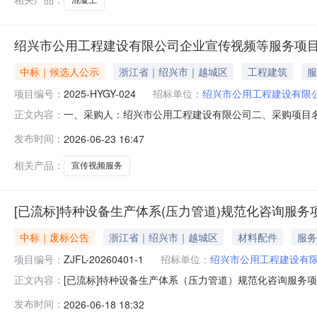
绍兴市公用工程建设有限公司企业宣传视频等服务项
中标｜候选人公示
浙江省｜绍兴市｜越城区
工程建筑
服
项目编号：
2025-HYGY-024
招标单位：
绍兴市公用工程建设有限
一、采购人：绍兴市公用工程建设有限公司二、采购项目名称
正文内容：
采购公告发布日期：2026年06月09日六、开标日期：
发布时间：
2026-06-23 16:47
等服务项目杭州树慕文化艺术有限责任公司125000八
通过绍兴市阳光
相关产品：
宣传视频服务
[已流标]特种设备生产体系(压力管道)规范化咨询服务
中标｜废标公告
浙江省｜绍兴市｜越城区
材料配件
服务
项目编号：
ZJFL-20260401-1
招标单位：
绍兴市公用工程建设有
[已流标]特种设备生产体系（压力管道）规范化咨询服务
正文内容：
范化咨询服务项目（第二次）三、项目编号：ZJFL-20260
发布时间：
2026-06-18 18:32
金额（元）：160000.00八、废标原因：经专家评审