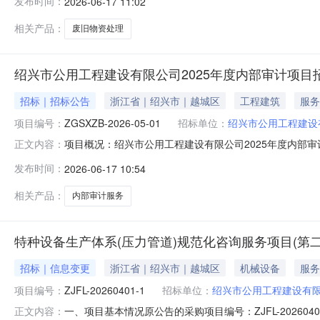
发布时间：
2026-06-17 11:02
24日17：00。六、报名所需资料：报名时须提供营业
身份证及其复印件一份。联系电
相关产品：
废旧物资处理
绍兴市公用工程建设有限公司2025年度内部审计项目
招标｜招标公告
浙江省｜绍兴市｜越城区
工程建筑
服务
项目编号：
ZGSXZB-2026-05-01
招标单位：
绍兴市公用工程建设
项目概况：绍兴市公用工程建设有限公司2025年度内部审计项目的
正文内容：
日9点30分00秒（北京时间）前递交（上传）投标文件。一、
发布时间：
2026-06-17 10:54
额（元）：50000.00最高限价（元）：50000.00
相关产品：
内部审计服务
特种设备生产体系(压力管道)规范化咨询服务项目(第
招标｜信息变更
浙江省｜绍兴市｜越城区
机械设备
服务
项目编号：
ZJFL-20260401-1
招标单位：
绍兴市公用工程建设有
一、项目基本情况原公告的采购项目编号：ZJFL-2026
正文内容：