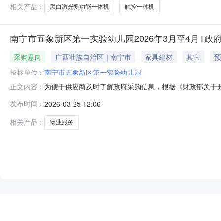
相关产品：
黑白激光多功能一体机
触控一体机
南宁市五象新区第一实验幼儿园2026年3月至4月1政
采购意向
广西壮族自治区｜南宁市
家具建材
其它
预
招标单位：
南宁市五象新区第一实验幼儿园
为便于供应商及时了解政府采购信息，根据《财政部关于开
正文内容：
工作的通知》（桂财采〔2022〕84号）等有关规定，现
发布时间：
2026-03-25 12:06
预计采购时间（填写到月）落实政府采购政策功能情况备注1南
严格执行政府
相关产品：
物业服务
NEW
HOT
5折起