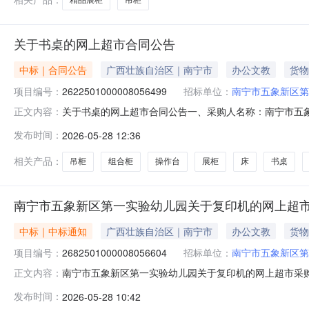
关于书桌的网上超市合同公告
中标｜合同公告
广西壮族自治区｜南宁市
办公文教
货物
项目编号：
2622501000008056499
招标单位：
南宁市五象新区第
关于书桌的网上超市合同公告一、采购人名称：南宁市五
正文内容：
上超市项目四、采购项目编号：26225010000080564
发布时间：
2026-05-28 12:36
纹桌面黑支架长条书桌120*50*75CM中伟无型号张1.002
相关产品：
吊柜
组合柜
操作台
展柜
床
书桌
南宁市五象新区第一实验幼儿园关于复印机的网上超
中标｜中标通知
广西壮族自治区｜南宁市
办公文教
货物
项目编号：
2682501000008056604
招标单位：
南宁市五象新区第
南宁市五象新区第一实验幼儿园关于复印机的网上超市采购项目
正文内容：
已经结束，现将采购结果公示如下：一、项目信息项目名称:南
发布时间：
2026-05-28 10:42
廖培杰项目联系电话:13558110971采购计划信息：序号采购