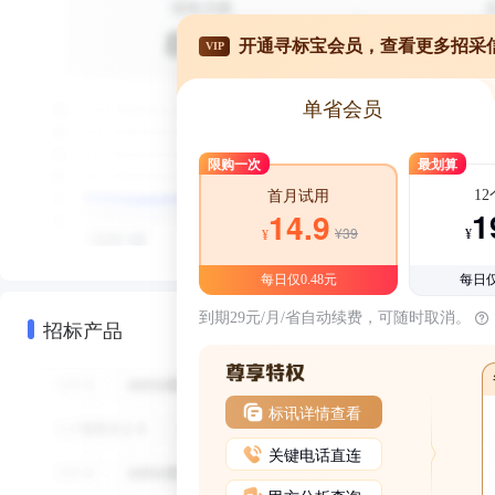
开通寻标宝会员，查看更多招采
VIP
单省会员
限购一次
最划算
1
首月试用
1
14.9
¥39
¥
¥
每日仅0.48元
每日仅
到期29元/月/省自动续费，可随时取消。
招标产品
标讯详情查看
关键电话直连