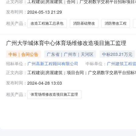
工程建设|房屋建筑；合同；广交易数字交易平台招标项
正文内容：
同名称：广州知识城第一实验幼儿园改造工程施工总承包招
发布时间：
2024-05-13 21:29
2200:00:00合同金额：6960696.140000
1.班级幼儿洗
相关产品：
改造工程施工总承包
消防基础整改
消防整改工程
广州大学城体育中心体育场维修改造项目施工监理
中标｜合同公告
广东省｜广州市｜天河区
中标203.21万元
招标单位：
广州高新工程顾问有限公司
中标单位：
广州建筑工程
工程建设|房屋建筑；项目合同；广交易数字交易平台招
正文内容：
工监理合同名称：广州大学城体育中心体育场维修改造项
发布时间：
2024-04-28 13:03
2024-04-1600:00:00合同金额：2032192.5
相关产品：
体育场维修改造项目施工监理