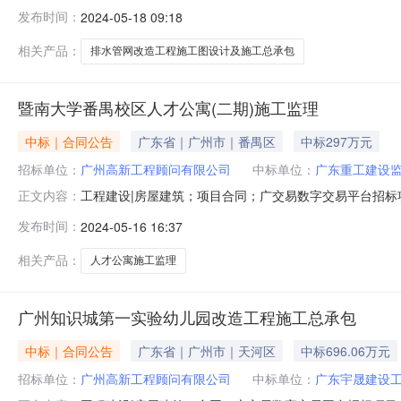
排水管网改造工程施工图设计及施工总承包（EPC）合同
发布时间：
2024-05-18 09:18
司中标人名称：广州市市政工程机械施工有限公司;广东省建筑设计
价：设计
相关产品：
排水管网改造工程施工图设计及施工总承包
暨南大学番禺校区人才公寓(二期)施工监理
中标｜合同公告
广东省｜广州市｜番禺区
中标297万元
招标单位：
广州高新工程顾问有限公司
中标单位：
广东重工建设
工程建设|房屋建筑；项目合同；广交易数字交易平台招
正文内容：
同名称：暨南大学番禺校区人才公寓（二期）施工监理招标
发布时间：
2024-05-16 16:37
1500:00:00合同金额：2970000.000000
不限于竣工验收、整改
相关产品：
人才公寓施工监理
广州知识城第一实验幼儿园改造工程施工总承包
中标｜合同公告
广东省｜广州市｜天河区
中标696.06万元
招标单位：
广州高新工程顾问有限公司
中标单位：
广东宇晟建设