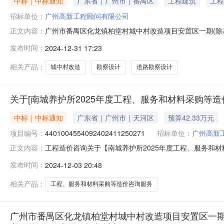
中标｜中标通知
广东省｜广州市｜番禺区
工程建筑
工程
招标单位：
广州高新工程顾问有限公司
广州市番禺区化龙镇柏堂村城中村改造项目安置区一期(
正文内容：
柏堂村城中村改造项目安置区一期(除基坑支护及土方开
发布时间：
2024-12-31 17:23
一期(除基坑支护及土方开挖)及周边道路勘察设计招标代
中村改造项目安置区一期(除基坑支护及
相关产品：
城中村改造
勘察设计
道路勘察设计
关于[南城养护所2025年度工程、服务和材料采购等
中标｜中标通知
广东省｜广州市｜天河区
预算42.33万元
项目编号：
4401004554092402411250271
招标单位：
广州高新
工程造价咨询关于【南城养护所2025年度工程、服务和材料
正文内容：
城养护所公开选取工程造价咨询中介服务机构，现将中选
发布时间：
2024-12-03 20:48
中介服务项目采购）投资审批项目否采购项目编码：440100
算
相关产品：
工程、服务和材料采购等造价咨询服务
广州市番禺区化龙镇柏堂村城中村改造项目安置区一期