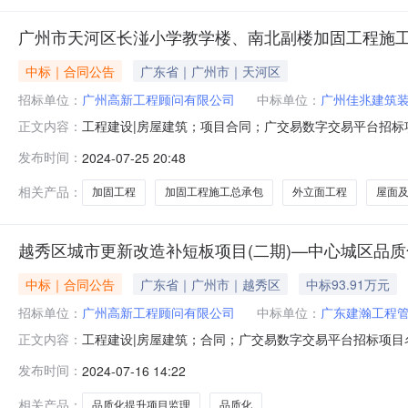
广州市天河区长湴小学教学楼、南北副楼加固工程施
中标｜合同公告
广东省｜广州市｜天河区
招标单位：
广州高新工程顾问有限公司
中标单位：
广州佳兆建筑
工程建设|房屋建筑；项目合同；广交易数字交易平台招
正文内容：
南北副楼加固工程施工总承包合同名称：广州市天河区长
发布时间：
2024-07-25 20:48
有限公司合同期限：合同签署时间：2024-07-1000:0
6562.84
相关产品：
加固工程
加固工程施工总承包
外立面工程
屋面
越秀区城市更新改造补短板项目(二期)—中心城区品质
中标｜合同公告
广东省｜广州市｜越秀区
中标93.91万元
招标单位：
广州高新工程顾问有限公司
中标单位：
广东建瀚工程
工程建设|房屋建筑；合同；广交易数字交易平台招标项
正文内容：
越秀区城市更新改造补短板项目（二期）—中心城区品质
发布时间：
2024-07-16 14:22
（洪桥街老旧小区改造）监理招标人名称：广州高新工程顾问有
939103.500000其它形式合
相关产品：
品质化提升项目监理
品质化