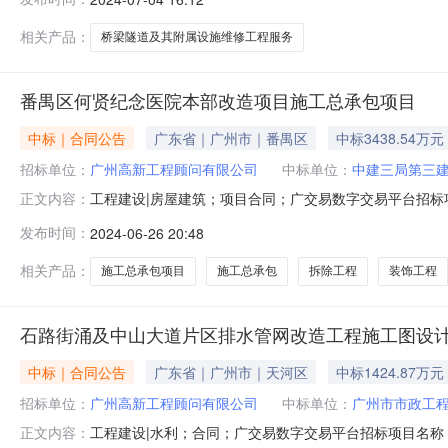
期限：合同签署时间：2021-12-3100:00:00合同
相关产品：
桥梁隧道及其附属设施维修工程服务
番禺区何贤纪念医院本部改造项目施工总承包项目
中标｜合同公告
广东省｜广州市｜番禺区
中标3438.54万元
招标单位：
广州高新工程顾问有限公司
中标单位：
中建三局第三
工程建设|房屋建筑；项目合同；广交易数字交易平台招
正文内容：
包项目合同名称：番禺区何贤纪念医院本部改造项目施工
发布时间：
2024-06-26 20:48
时间：2024-06-2600:00:00合同金额：3438
工程、装饰工程
相关产品：
施工总承包项目
施工总承包
拆除工程
装饰工程
石路街涌及中山大道片区排水管网改造工程施工图设计及
中标｜合同公告
广东省｜广州市｜天河区
中标1424.87万元
招标单位：
广州高新工程顾问有限公司
中标单位：
广州市市政工
工程建设|水利；合同；广交易数字交易平台招标项目名称
正文内容：