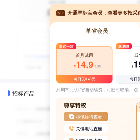
开通寻标宝会员，查看更多招采
VIP
单省会员
限购一次
最划算
1
首月试用
1
14.9
¥39
¥
¥
每日仅0.48元
每日仅
到期29元/月/省自动续费，可随时取消。
招标产品
标讯详情查看
关键电话直连