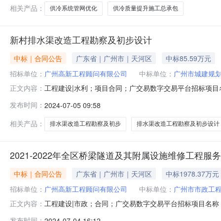
同金额：4402161.48
相关产品：
供冷系统管网优化
供冷质量提升施工总承包
新村排水渠改造工程勘察及初步设计
中标｜合同公告
广东省｜广州市｜天河区
中标85.59万元
招标单位：
广州高新工程顾问有限公司
中标单位：
广州市城建规
工程建设|水利；项目合同；广交易数字交易平台招标项
正文内容：
造工程勘察及初步设计招标人名称：广州高新工程顾问有限公司
发布时间：
2024-07-05 09:58
855939.240000其它形式合同报价：勘察范围包
等工作，深度达到相关技术
相关产品：
排水渠改造工程勘察及初步
排水渠改造工程勘察及初步设计
2021-2022年全区桥梁隧道及其附属设施维修工程服
中标｜合同公告
广东省｜广州市｜天河区
中标1978.37万元
招标单位：
广州高新工程顾问有限公司
中标单位：
广州市市政工
工程建设|市政；合同；广交易数字交易平台招标项目名称：2
正文内容：
修工程服务项目合同名称：2021-2022年全区桥梁
发布时间：
2024-07-04 16:12