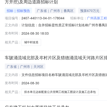
方开挖)及周边道路招标计划
招标｜招标预告
广东省｜广州市｜番禺区
预算670万元
项目编号：
2407-440113-04-01-178044
招标单位：
广州高新工程
计划信息：合并招标是性质正常招标计划名称广州市番禺
正文内容：
（除基坑支护及土方开挖）及周边道路招标计划招标计划发布
发布时间：
2024-08-30 18:03
91440113MAD5E37K8M备注招标计划附件点击
件为准。明细内容：招
相关产品：
城中村改造
车陂涌流域北部及岑村片区及猎德涌流域天河路片区排
广东省｜广州市｜天河区
文件信息招标项目名称车陂涌流域北部及岑村片区及猎德涌
正文内容：
区及猎德涌流域天河路片区排水单元达标配套公共管网工程施
发布时间：
2024-08-30
序号投标人名称投标人代码附件1(主)广东省建筑工程集团股份有限公司
相关产品：
排水单元达标配套公共管网工程施工图设计及施工总承包
广东建工科创大厦项目施工总承包