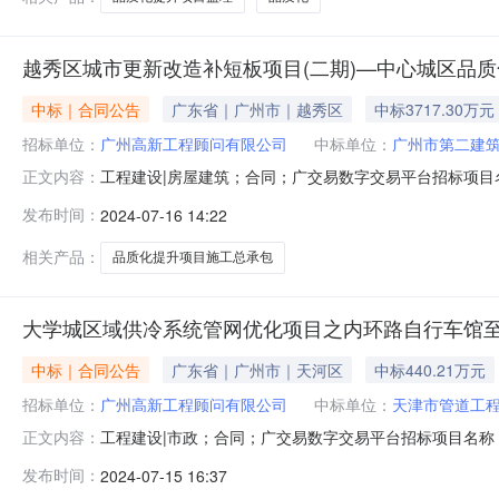
越秀区城市更新改造补短板项目(二期)—中心城区品质
中标｜合同公告
广东省｜广州市｜越秀区
中标3717.30万元
招标单位：
广州高新工程顾问有限公司
中标单位：
广州市第二建
工程建设|房屋建筑；合同；广交易数字交易平台招标项
正文内容：
名称：越秀区城市更新改造补短板项目（二期）—中心城
发布时间：
2024-07-16 14:22
化提升项目（洪桥街老旧小区改造）施工总承包招标人名称：广
合同金额：37173081
相关产品：
品质化提升项目施工总承包
大学城区域供冷系统管网优化项目之内环路自行车馆
中标｜合同公告
广东省｜广州市｜天河区
中标440.21万元
招标单位：
广州高新工程顾问有限公司
中标单位：
天津市管道工
工程建设|市政；合同；广交易数字交易平台招标项目名
正文内容：
称：大学城区域供冷系统管网优化项目之内环路自行车馆
发布时间：
2024-07-15 16:37
楼联网及广外教学区供冷质量提升施工总承包招标人名称：广州