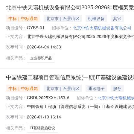
北京中铁天瑞机械设备有限公司2025-2026年度框
中标｜中标通知
北京市｜石景山区
机械设备
其它
项目编号：
QYBS-01
招标单位：
北京中铁天瑞机械设备有限公司
北京中铁天瑞机械设备有限公司2025-2026年度框架竞
正文内容：
竞争性谈判采购项目竞谈物资名称：企业标识产品招标编号：QY
发布时间：
2026-04-04 14:33
瑞机械设备有限公司招标代理：中铁二十二局集团有限公司物资
相关产品：
企业标识产品
中国铁建工程项目管理信息系统(一期)IT基础设施建设
中标｜中标通知
北京市｜石景山区
通讯电子
服务
项目编号：
CRDI-2025XXH-153-A
招标单位：
北京中铁天瑞机械
中国铁建工程项目管理信息系统（一期）IT基础设施建设项
正文内容：
CRDI-2025XXH-153-A项目名称：中国铁建工程项
发布时间：
2026-01-19 16:14
年01月21日。公示期间，投标人和其他利害关系人如对
系人
相关产品：
IT基础设施建设