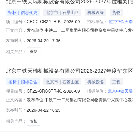
北京中铁天瑞机械设备有限公司2026-2027年度框架
招标｜信息变更
北京市｜石景山区
机械设备
货物
项目编号：
CRCC-CR22TR-KJ-2026-09
招标单位：
北京中铁天瑞
发布单位:中铁二十二局集团有限公司物资集中采购中心发布时间:2
正文内容：
采购项目招标补遗公告招标编号：CRCC-CR22TR-KJ-20
发布时间：
2026-04-29 17:36
意参加投标者，请于2026年4月23日至2026年4月29日（节假
相关产品：
框架
北京中铁天瑞机械设备有限公司2026-2027年度华
招标｜招标公告
北京市｜石景山区
机械设备
工程
项目编号：
CR22-CRCCTR-KJ-2026-09
招标单位：
北京中铁天瑞
发布单位:中铁二十二局集团有限公司物资集中采购中心发布时间:2
正文内容：
协议采购项目招标编号：CR22-CRCCTR-KJ-202
发布时间：
2026-04-22 16:23
二局相关要求，现对所需的管桩进行框架招标采购。本次
相关产品：
管桩