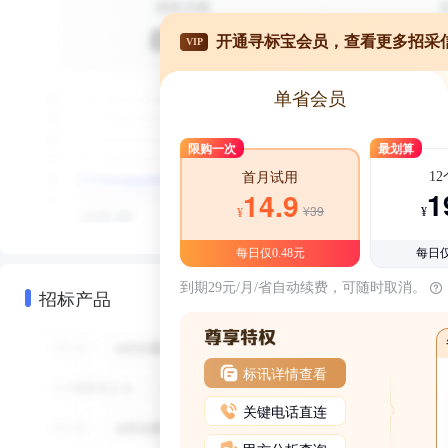
开通寻标宝会员，查看更多招采
VIP
单省会员
限购一次
最划算
1
首月试用
1
14.9
¥39
¥
¥
每日仅0.48元
每日仅
到期29元/月/省自动续费，可随时取消。
招标产品
标讯详情查看
关键电话直连