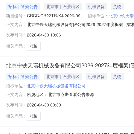
招标｜答疑公告
北京市｜石景山区
机械设备
货物
项目编号：
CRCC-CR22TR-KJ-2026-09
招标单位：
北京中铁天瑞
北京中铁天瑞机械设备有限公司2026-2027年度框架（管桩）招
正文内容：
2026-09-02招标文件的变更第一章招标公告中4.招标文件的
发布时间：
2026-04-30 10:06
17:00（北京时间，下同）将授权委托书原件和企业营
相关产品：
框架
北京中铁天瑞机械设备有限公司2026-2027年度框架
招标｜答疑公告
北京市｜石景山区
机械设备
货物
招标单位：
北京中铁天瑞机械设备有限公司
所属地区：北京市点击查看公告来源：
正文内容：
发布时间：
2026-04-30 09:39
相关产品：
框架