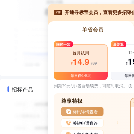
开通寻标宝会员，查看更多招采
VIP
单省会员
限购一次
最划算
1
首月试用
1
14.9
¥39
¥
¥
每日仅0.48元
每日仅
到期29元/月/省自动续费，可随时取消。
招标产品
标讯详情查看
关键电话直连