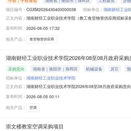
中标｜中标通知
湖南省｜衡阳市｜珠晖区
工程建筑
货物
项目编号：
CGXM2026430400000038
招标单位：
湖南财经工业
湖南财经工业职业技术学院（教工食堂物资供应商招标采
正文内容：
经工业职业技术学院教工食堂物资供应商招标采购项目项目中
发布时间：
2026-08-05 17:32
束，现将中标（成交）结果公告如下：一、采购项目基本信息1
编号：(2026)4
相关产品：
食堂物资供应商
湖南财经工业职业技术学院2026年08至08月政府采购
采购意向
湖南省｜衡阳市｜珠晖区
机械设备
其它
预
招标单位：
湖南财经工业职业技术学院
湖南财经工业职业技术学院2026年08至08月政府采购
正文内容：
（财库〔2020〕10号）等有关规定，现将湖南财经工业
发布时间：
2026-08-05 00:11
月）备注1崇文楼教室空调采购项目拟采购5P空调68台（一
公
相关产品：
空调
崇文楼教室空调采购项目