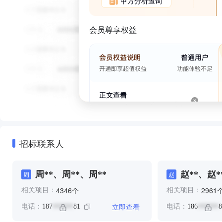
甲方分析查询
会员尊享权益
招标联系人
周**、周**、周**
赵**、赵*
周
赵
个
4346
2961
相关项目：
相关项目：
立即查看
电话：
187
81
电话：
186
8
******
******