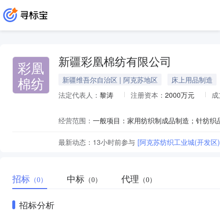
新疆彩凰棉纺有限公司
彩凰
棉纺
新疆维吾尔自治区 | 阿克苏地区
床上用品制造
法定代表人：
黎涛
注册资本：
2000万元
成
经营范围：
最新动态：
13小时前
参与
[阿克苏纺织工业城(开发
招标
中标
代理
（0）
（0）
（0）
招标分析