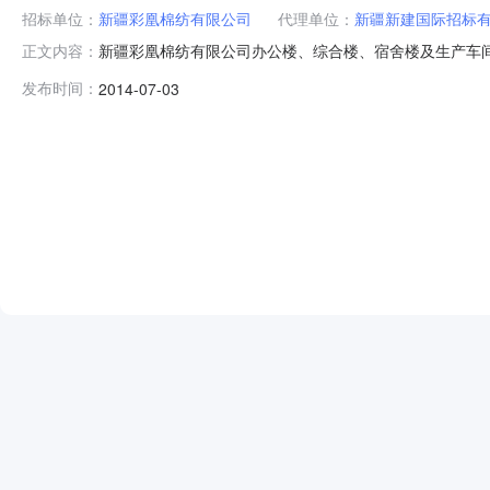
招标单位：
新疆彩凰棉纺有限公司
代理单位：
新疆新建国际招标
新疆彩凰棉纺有限公司办公楼、综合楼、宿舍楼及生产车间建设项
正文内容：
地址：阿克苏纺织工业城（开发区）温州路建设单位：新疆彩
发布时间：
2014-07-03
理招标工程投资额(万元)：0企业注册资本(万元)：无要求报名