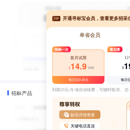
开通寻标宝会员，查看更多招采
VIP
单省会员
限购一次
最划算
1
首月试用
1
14.9
¥39
¥
¥
每日仅0.48元
每日仅
到期29元/月/省自动续费，可随时取消。
招标产品
标讯详情查看
关键电话直连