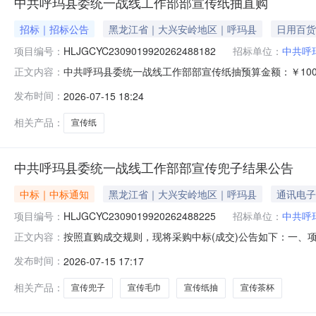
中共呼玛县委统一战线工作部部宣传纸抽直购
招标｜招标公告
黑龙江省｜大兴安岭地区｜呼玛县
日用百货
项目编号：
HLJGCYC2309019920262488182
招标单位：
中共呼
中共呼玛县委统一战线工作部部宣传纸抽预算金额：￥10
正文内容：
畅，外包装印刷规整。二、服务要求供方免费出排版样稿
发布时间：
2026-07-15 18:24
验收，不合格供方无条件退换补货。展开项目名称：部宣
和国政府采购法》第二十二条规定，且已在本系
相关产品：
宣传纸
中共呼玛县委统一战线工作部部宣传兜子结果公告
中标｜中标通知
黑龙江省｜大兴安岭地区｜呼玛县
通讯电子
项目编号：
HLJGCYC2309019920262488225
招标单位：
中共呼
按照直购成交规则，现将采购中标(成交)公告如下：一、项目编
正文内容：
称：呼玛县未来电脑店（个体工商户）供应商地址：黑龙江省大兴
发布时间：
2026-07-15 17:17
标的类型：服务类名称：部宣传兜子项目周期：30项目实
相关产品：
宣传兜子
宣传毛巾
宣传纸抽
宣传茶杯