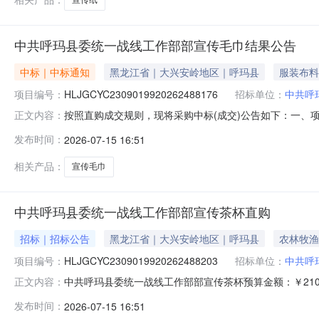
中共呼玛县委统一战线工作部部宣传毛巾结果公告
中标｜中标通知
黑龙江省｜大兴安岭地区｜呼玛县
服装布料
项目编号：
HLJGCYC2309019920262488176
招标单位：
中共呼
按照直购成交规则，现将采购中标(成交)公告如下：一、项目编
正文内容：
称：呼玛县未来电脑店（个体工商户）供应商地址：黑龙江省大兴
发布时间：
2026-07-15 16:51
标的类型：服务类名称：部宣传毛巾项目周期：31项目实
相关产品：
宣传毛巾
中共呼玛县委统一战线工作部部宣传茶杯直购
招标｜招标公告
黑龙江省｜大兴安岭地区｜呼玛县
农林牧渔
项目编号：
HLJGCYC2309019920262488203
招标单位：
中共呼
中共呼玛县委统一战线工作部部宣传茶杯预算金额：￥21
正文内容：
外观整洁无变形。二、服务要求供方免费出排版样稿，确
发布时间：
2026-07-15 16:51
收，不合格供方无条件退换补货。展开项目名称：部宣传