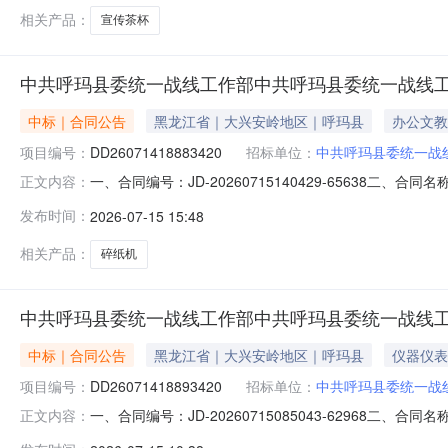
国政府采购法》第二十二条规定，且已在本系统
相关产品：
宣传茶杯
中共呼玛县委统一战线工作部中共呼玛县委统一战线
中标｜合同公告
黑龙江省｜大兴安岭地区｜呼玛县
办公文教
项目编号：
DD26071418883420
招标单位：
中共呼玛县委统一战
一、合同编号：JD-20260715140429-65638
正文内容：
一战线工作部碎纸机电子卖场直购五、合同主体采购人(甲方
发布时间：
2026-07-15 15:48
有限公司地址：哈尔滨市南岗区联系方式：1363363101
相关产品：
碎纸机
中共呼玛县委统一战线工作部中共呼玛县委统一战线
中标｜合同公告
黑龙江省｜大兴安岭地区｜呼玛县
仪器仪表
项目编号：
DD26071418893420
招标单位：
中共呼玛县委统一战
一、合同编号：JD-20260715085043-62968
正文内容：
委统一战线工作部执法记录仪电子卖场直购五、合同主体采