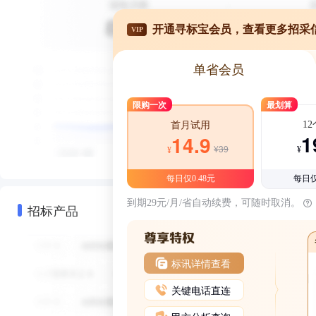
开通寻标宝会员，查看更多招采
VIP
单省会员
限购一次
最划算
1
首月试用
1
14.9
¥39
¥
¥
每日仅0.48元
每日仅
到期29元/月/省自动续费，可随时取消。
招标产品
标讯详情查看
关键电话直连