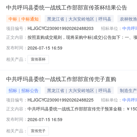
中共呼玛县委统一战线工作部部宣传茶杯结果公告
中标｜中标通知
黑龙江省｜大兴安岭地区｜呼玛县
农林牧渔
项目编号：
HLJGCYC2309019920262488203
招标单位：
中共呼
按照直购成交规则，现将采购中标(成交)公告如下：一、项目编
正文内容：
称：呼玛县未来电脑店（个体工商户）供应商地址：黑龙江省大兴
发布时间：
2026-07-15 16:59
标的类型：服务类名称：部宣传茶杯项目周期：30项目实
相关产品：
宣传茶杯
中共呼玛县委统一战线工作部部宣传兜子直购
招标｜招标公告
黑龙江省｜大兴安岭地区｜呼玛县
制造生产
项目编号：
HLJGCYC2309019920262488225
招标单位：
中共呼
中共呼玛县委统一战线工作部部宣传兜子预算金额：￥15
正文内容：
脱落。二、服务要求供方免费出排版样稿，确认后生产，
发布时间：
2026-07-15 16:59
方无条件退换补货。展开项目名称：部宣传兜子项目类型
法》第二十二条规定，且已在本系统注册的供应
相关产品：
宣传兜子