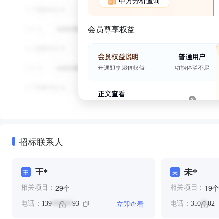
甲方分析查询
会员尊享权益
招标联系人
王*
未*
王
未
个
个
29
19
相关项目：
相关项目：
立即查看
电话：
139
93
电话：
350
02
******
**