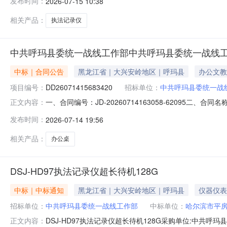
发布时间：
2026-07-15 10:38
13945759093供应商(乙方)：哈尔滨市平房区睿新办公
相关产品：
执法记录仪
中共呼玛县委统一战线工作部中共呼玛县委统一战线
中标｜合同公告
黑龙江省｜大兴安岭地区｜呼玛县
办公文教
项目编号：
DD26071415683420
招标单位：
中共呼玛县委统一战
一、合同编号：JD-20260714163058-62095
正文内容：
一战线工作部办公桌电子卖场直购五、合同主体采购人(甲方
发布时间：
2026-07-14 19:56
呼玛县安悦小区2号楼联系方式：15804570555六、合同
相关产品：
办公桌
DSJ-HD97执法记录仪超长待机128G
中标｜中标通知
黑龙江省｜大兴安岭地区｜呼玛县
仪器仪表
招标单位：
中共呼玛县委统一战线工作部
中标单位：
哈尔滨市平房
DSJ-HD97执法记录仪超长待机128G采购单位:中共呼玛县委
正文内容：