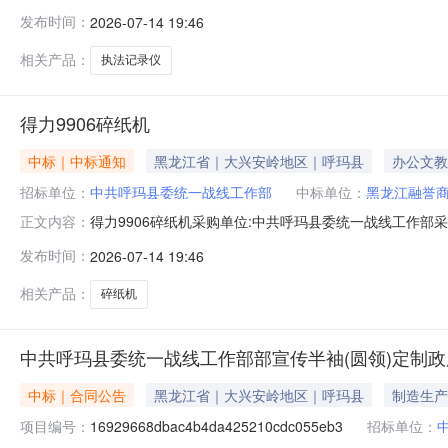
哈尔滨市平房区睿新办公设备商行(个体工商户)参考链接:历史合同时
发布时间：
2026-07-14 19:46
相关产品：
执法记录仪
得力9906碎纸机
中标｜中标通知
黑龙江省｜大兴安岭地区｜呼玛县
办公文教
招标单位：
中共呼玛县委统一战线工作部
中标单位：
黑龙江融誉
得力9906碎纸机采购单位:中共呼玛县委统一战线工作部采购方式:
正文内容：
限公司参考链接:历史合同时间:2026-07-1417:06:03
发布时间：
2026-07-14 19:46
相关产品：
碎纸机
中共呼玛县委统一战线工作部部宣传半袖(圆领)定制
中标｜合同公告
黑龙江省｜大兴安岭地区｜呼玛县
制造生产
项目编号：
16929668dbac4b4da425210cdc055eb3
招标单位：