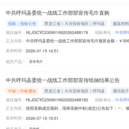
中共呼玛县委统一战线工作部部宣传毛巾直购
招标｜招标公告
黑龙江省｜大兴安岭地区｜呼玛县
服装布料
项目编号：
HLJGCYC2309019920262488176
招标单位：
中共呼
中共呼玛县委统一战线工作部部宣传毛巾预算金额：￥30
正文内容：
识，水洗不起球、不脱线。二、服务要求供方免费出排版
发布时间：
2026-07-15 16:51
方可验收，不合格供方无条件退换补货。展开项目名称：
民共和国政府采购法》第二十二条规定，且已在
相关产品：
宣传毛巾
中共呼玛县委统一战线工作部部宣传纸抽结果公告
中标｜中标通知
黑龙江省｜大兴安岭地区｜呼玛县
通讯电子
项目编号：
HLJGCYC2309019920262488182
招标单位：
中共呼
按照直购成交规则，现将采购中标(成交)公告如下：一、项目编
正文内容：
称：呼玛县未来电脑店（个体工商户）供应商地址：黑龙江省大兴
发布时间：
2026-07-15 16:51
标的类型：服务类名称：部宣传纸抽项目周期：31项目实
相关产品：
宣传纸