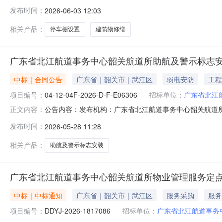
他建筑物、构筑物修缮五、采购预算金额（元）：185600.
发布时间：
2026-06-03 12:03
布时间：2026-06-0311:30:31
相关产品：
停车棚设置
建筑物修缮
广东省北江航道事务中心韶关航道所助航及警示标志
中标｜合同公告
广东省｜韶关市｜武江区
弱电安防
工程
项目编号：
04-12-04F-2026-D-F-E06306
招标单位：
广东省北江
公告内容：发布机构：广东省北江航道事务中心韶关航道所项目编号：04
正文内容：
项目三、项目编号04-12-04F-2026-D-F-E0
发布时间：
2026-05-28 11:28
沙洲路42号，金泽园正门对面大楼联系方式：0751-69
相关产品：
助航及警示标志安装
广东省北江航道事务中心韶关航道所物业管理服务定
中标｜中标通知
广东省｜韶关市｜武江区
服务采购
服务
项目编号：
DDYJ-2026-1817086
招标单位：
广东省北江航道事务