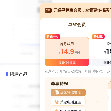
开通寻标宝会员，查看更多招采
VIP
单省会员
限购一次
最划算
1
首月试用
1
14.9
¥39
¥
¥
每日仅0.48元
每日仅
到期29元/月/省自动续费，可随时取消。
招标产品
标讯详情查看
关键电话直连