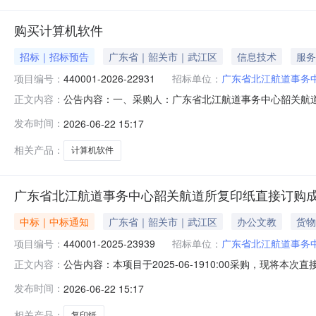
购买计算机软件
招标｜招标预告
广东省｜韶关市｜武江区
信息技术
服务
项目编号：
440001-2026-22931
招标单位：
广东省北江航道事务
公告内容：一、采购人：广东省北江航道事务中心韶关航道所二
正文内容：
基础软件五、采购预算金额（元）：20040.00六、需求时间
发布时间：
2026-06-22 15:17
06-2214:50:00
相关产品：
计算机软件
广东省北江航道事务中心韶关航道所复印纸直接订购
中标｜中标通知
广东省｜韶关市｜武江区
办公文教
货物
项目编号：
440001-2025-23939
招标单位：
广东省北江航道事务
公告内容：本项目于2025-06-1910:00采购，现将
正文内容：
440001-2025-23939二、成交信息成交供应商：
发布时间：
2026-06-22 15:17
印纸阿芙罗/Aphrodite,金光/APP阿芙罗/Aphrodite复印纸A48
相关产品：
复印纸