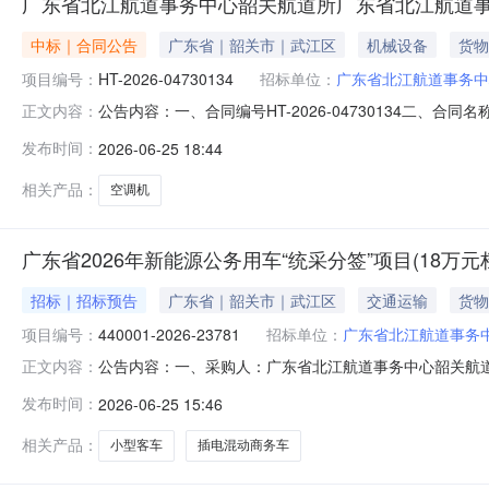
广东省北江航道事务中心韶关航道所广东省北江航道事
中标｜合同公告
广东省｜韶关市｜武江区
机械设备
货物
项目编号：
HT-2026-04730134
招标单位：
广东省北江航道事务中
公告内容：一、合同编号HT-2026-04730134二、
正文内容：
省北江航道事务中心韶关航道所采购订单五、合同主体采购
发布时间：
2026-06-25 18:44
16698120073供应商(乙方)：广州超卓机电工程有限公
相关产品：
空调机
广东省2026年新能源公务用车“统采分签”项目(18万
招标｜招标预告
广东省｜韶关市｜武江区
交通运输
货物
项目编号：
440001-2026-23781
招标单位：
广东省北江航道事务
公告内容：一、采购人：广东省北江航道事务中心韶关航道所二、
正文内容：
档插电混动商务车包组）四、采购品目名称：小型客车五、采购预算金
发布时间：
2026-06-25 15:46
人：广东省北江航道事务中心韶关航道所发布时间：2026-06-2
相关产品：
小型客车
插电混动商务车