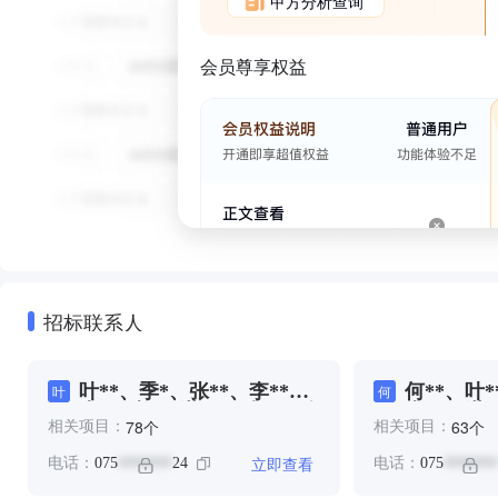
甲方分析查询
会员尊享权益
招标联系人
叶**、季*、张**、李**、
何**、叶*
叶
何
李*、李*、湛**、钟**、陈
李**、湛*
个
个
78
63
相关项目：
相关项目：
**
立即查看
电话：
075
24
电话：
075
*******
*******