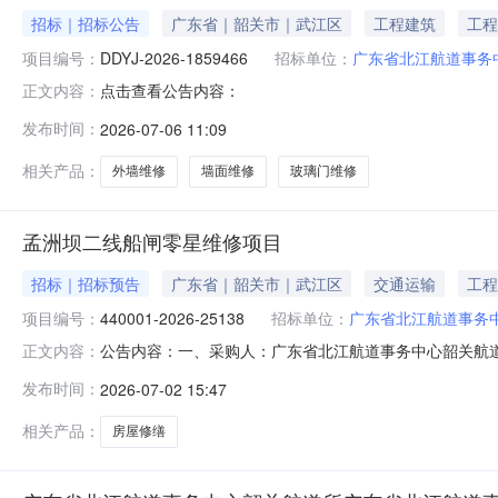
招标｜招标公告
广东省｜韶关市｜武江区
工程建筑
工程
项目编号：
DDYJ-2026-1859466
招标单位：
广东省北江航道事务
点击查看公告内容：
正文内容：
发布时间：
2026-07-06 11:09
相关产品：
外墙维修
墙面维修
玻璃门维修
孟洲坝二线船闸零星维修项目
招标｜招标预告
广东省｜韶关市｜武江区
交通运输
工程
项目编号：
440001-2026-25138
招标单位：
广东省北江航道事务
公告内容：一、采购人：广东省北江航道事务中心韶关航道所二
正文内容：
缮五、采购预算金额（元）：10820.00六、需求时间：七、采
发布时间：
2026-07-02 15:47
0215:26:00
相关产品：
房屋修缮