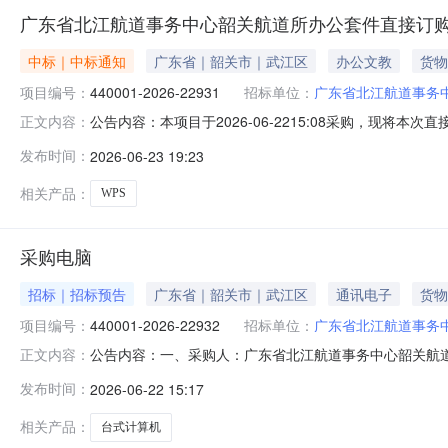
广东省北江航道事务中心韶关航道所办公套件直接订
中标｜中标通知
广东省｜韶关市｜武江区
办公文教
货物
项目编号：
440001-2026-22931
招标单位：
广东省北江航道事务
公告内容：本项目于2026-06-2215:08采购，现将
正文内容：
440001-2026-22931二、成交信息成交供应商：
发布时间：
2026-06-23 19:23
额（元）办公套件WPS,WPS365商业高级版,365商业高级版;
相关产品：
WPS
采购电脑
招标｜招标预告
广东省｜韶关市｜武江区
通讯电子
货物
项目编号：
440001-2026-22932
招标单位：
广东省北江航道事务
公告内容：一、采购人：广东省北江航道事务中心韶关航道所二
正文内容：
额（元）：199960.00六、需求时间：七、采购方式：9八、备案
发布时间：
2026-06-22 15:17
相关产品：
台式计算机