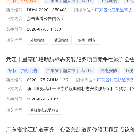
中标｜中标通知
广东省｜韶关市｜武江区
工程建筑
工程
项目编号：
DDYJ-2026-1859466
招标单位：
广东省北江航道事务
点击查看公告内容：
正文内容：
发布时间：
2026-07-07 11:39
相关产品：
外墙维修
墙面维修
玻璃门维修
武江十里亭航段助航标志安装服务项目竞争性谈判公
招标｜招标公告
广东省｜韶关市｜武江区
弱电安防
服务
项目编号：
2026-175-GDHZ-TPQ
招标单位：
广东省北江航道事
项目概况武江十里亭航段助航标志安装服务项目采购项目的潜
正文内容：
00分（北京时间）前提交响应文件。一、项目基本情况项目编
发布时间：
2026-07-06 19:51
288,509.00元采购需求：（包括但不限于标的的名称
务要求
相关产品：
助航标志安装服务
广东省北江航道事务中心韶关航道所修缮工程定点议