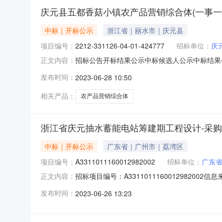
庆元县五都香菇小镇农产品营销综合体(一事一
中标｜开标公示
浙江省｜丽水市｜庆元县
项目编号：
2212-331126-04-01-424777
招标单位：
庆
招标公告开标结果公示中标候选人公示中标结果公告合
正文内容：
12332500E965066137-20230602-0
发布时间：
2023-06-28 10:50
（一事一议）项目项目代码:2212-331126-0
相关产品：
农产品营销综合体
浙江省庆元抽水蓄能电站筹建期工程设计-采购-
中标｜开标公示
广东省｜广州市｜荔湾区
项目编号：
A3311011160012982002
招标单位：
广东
招标项目编号：A33110111600129820
正文内容：
2509:30信息来源：丽水市公共资源交易网开标
发布时间：
2023-06-26 13:23
负责人:郭星源;报价:1128583479.28元/