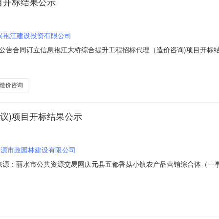
目开标结果公示
兴袍江建设投资有限公司
同订立信息袍江大桥综合提升工程招标代理（造价咨询)项目开标结果公示A3306
23475-72023-06-29信息发布时间：2023-06-2909:30:00【字
310308招标人:名称:绍兴袍江建设投资有限公司地址:暂无联系人:刘志勇电话:
造价咨询
议)项目开标结果公示
景源市政园林建设有限公司
01信息来源：丽水市公共资源交易网庆元县五都香菇小镇农产品营销综合体（一事一
元开标室三418开标时间2023-06-2709:30开标记录内容投标人
金额:0.00元,投标文件递交时间:未上传,投标人名称:浙江庆龙建设集团有限公