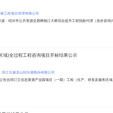
华睿工程项目管理有限公司
01信息来源：绍兴市公共资源交易网袍江大桥综合提升工程招标代理（造价咨询)项目
336）（电子开标）开标时间2023-06-2909:30开标记录内容投
金金额:0.00元,投标文件递交时间:未上传,投标人名称:浙江天册工程管理有限
务区域)全过程工程咨询项目开标结果公示
：
浙江古越龙山绍兴酒股份有限公司
公告合同订立信息黄酒产业园项目（一期）工程（生产、研发及服务区域
000778276614Y-20230410-000002-02023-06-28信息发布时间：2
程咨询项目项目代码:2019-330602-15-03-033834-001招标人