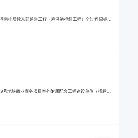
嘉湖南排后续东部通道工程（麻泾港枢纽工程）全过程招标代
通道工程（麻泾港枢纽工程）全过程招标代理服务扩大杭嘉湖南排
招标代理服务招标人嘉兴市杭嘉湖南排工程管理服务中心嘉
）29号地块商业商务项目室外附属配套工程建设单位（招标
地面积39120平方米，其中景观铺装面积20875平米，绿化面积
商务项目室外附属配套工程室外附属配套用地面积39