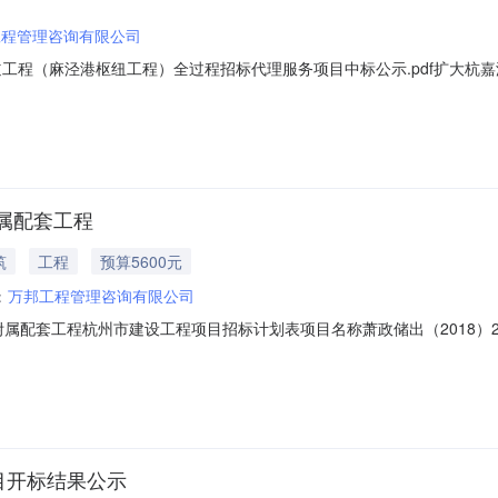
工程管理咨询有限公司
道工程（麻泾港枢纽工程）全过程招标代理服务项目中标公示.pdf扩大杭
550006166001招标方式公开招标工程名称扩大杭嘉湖南排后续东部
标代理服务扩大杭嘉湖南排后续东部通道工程（麻泾港枢纽工程）全过程
附属配套工程
筑
工程
预算5600元
：
万邦工程管理咨询有限公司
外附属配套工程杭州市建设工程项目招标计划表项目名称萧政储出（2018
19-330109-66-03-006192-000主要建设内容室外附属配套用
称招标内容计划招标时间预估合同金额1萧政储出（2018）29号地块商业
目开标结果公示