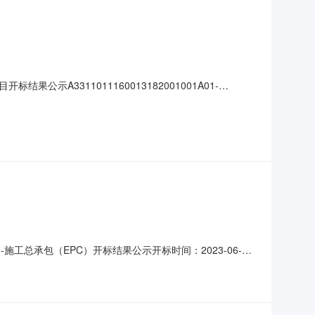
3311011160013182001001A01-
号大中小】信息公开开标记录项目名称:庆元县五都香菇小镇农产品营销综合体
-施工总承包（EPC）开标结果公示开标时间：2023-06-
录内容投标人名称:广东省水利电力勘测设计研究院有限公司;项目
师发出的开工通知起