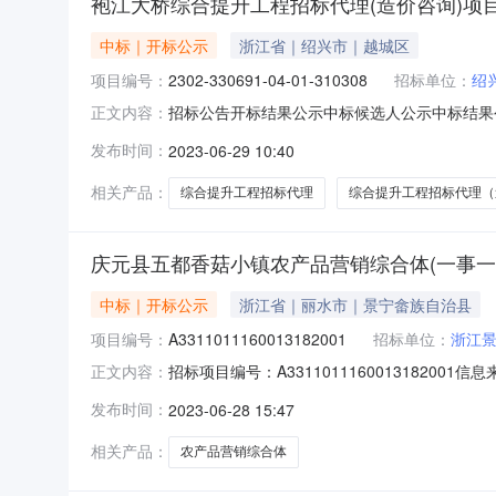
袍江大桥综合提升工程招标代理(造价咨询)项
中标｜开标公示
浙江省｜绍兴市｜越城区
项目编号：
2302-330691-04-01-310308
招标单位：
绍
招标公告开标结果公示中标候选人公示中标结果公告合
正文内容：
12330602MB1122560K-20230602-4
发布时间：
2023-06-29 10:40
询)项目项目代码:2302-330691-04-01-
相关产品：
综合提升工程招标代理
综合提升工程招标代理（
庆元县五都香菇小镇农产品营销综合体(一事一
中标｜开标公示
浙江省｜丽水市｜景宁畲族自治县
项目编号：
A3311011160013182001
招标单位：
浙江
招标项目编号：A33110111600131820
正文内容：
息来源：丽水市公共资源交易网开标参与人开标地点庆
发布时间：
2023-06-28 15:47
价:0.00元/%;工期:日历天;质量要求:;保证金
相关产品：
农产品营销综合体