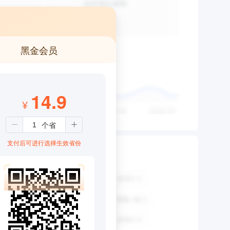
黑金会员
14.9
¥
支付后可进行选择生效省份