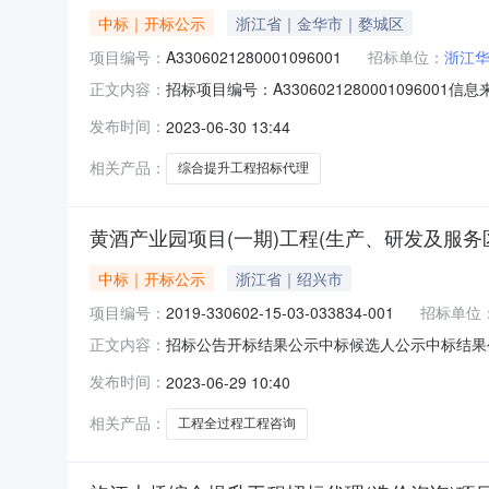
中标｜开标公示
浙江省｜金华市｜婺城区
项目编号：
A3306021280001096001
招标单位：
浙江
招标项目编号：A33060212800010960
正文内容：
绍兴市公共资源交易网开标参与人开标地点交易大厅（
发布时间：
2023-06-30 13:44
报价:0.00元/%;工期:日历天;质量要求:;保证
相关产品：
综合提升工程招标代理
黄酒产业园项目(一期)工程(生产、研发及服
中标｜开标公示
浙江省｜绍兴市
项目编号：
2019-330602-15-03-033834-001
招标单位
招标公告开标结果公示中标候选人公示中标结果
正文内容：
A3306010720002203001001A01-12330
发布时间：
2023-06-29 10:40
业园项目（一期）工程（生产、研发及服务区域）全过程工
相关产品：
工程全过程工程咨询