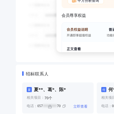
甲方分析查询
会员尊享权益
招标联系人
夏**、葛*、陈*
何
夏
何
个
70
相关项目：
相关项
立即查看
电话：
057
70
电话：
0
********