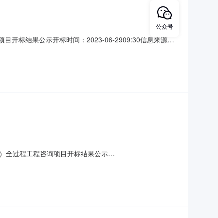
公众号
开标结果公示开标时间：2023-06-2909:30信息来源：
标人名称:浙江华睿工程项目管理有限公司;项目负责人:黄伟功;
公司;项目负责人:阮
）全过程工程咨询项目开标结果公示
023-06-2809:30:00【字号大中小】信息公开开标记录项目名称:黄酒产
:名称