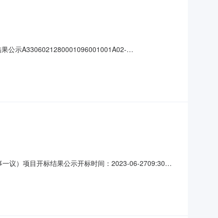
021280001096001001A02-
号大中小】信息公开开标记录项目名称:袍江大桥综合提升工程招标代理（造价咨
议）项目开标结果公示开标时间：2023-06-2709:30信
名称:浙江景源市政园林建设有限公司;项目负责人:陈圣君;报
司;项目负责人:吴蔚;报