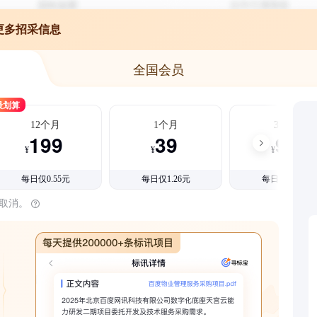
更多招采信息
全国会员
最划算
12个月
1个月
3个月
199
39
99
¥
¥
¥
每日仅0.55元
每日仅1.26元
每日仅1.08元
时取消。