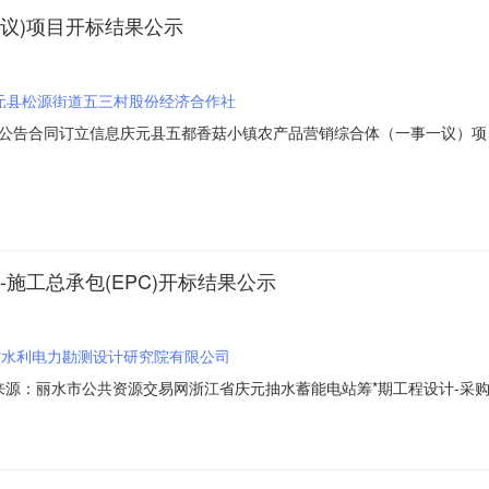
议)项目开标结果公示
元县松源街道五三村股份经济合作社
同订立信息庆元县五都香菇小镇农产品营销综合体（一事一议）项目开标结果公示A
00004-92023-06-27信息发布时间：2023-06-2709:30:00【字
4-01-424777招标人:名称:庆元县松源街道五三村股份经济合作社地址:暂
施工总承包(EPC)开标结果公示
省水利电力勘测设计研究院有限公司
02信息来源：丽水市公共资源交易网浙江省庆元抽水蓄能电站筹*期工程设计-采购
参与人开标地点庆元开标室三418开标时间2023-06-2509:30开标记
%;工期:2192个日历天（计划开工日期2023年07月01日，具体以总监理工程