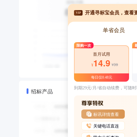
开通寻标宝会员，查看
VIP
单省会员
限购一次
首月试用
14.9
¥39
¥
每日仅0.48元
到期29元/月/省自动续费，可随
招标产品
标讯详情查看
关键电话直连