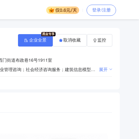
登录/注册
企业全景
取消收藏
监控
门街道布政巷16号1911室
一般项目：工程造价咨询业务；工程管理服务；招投标代理服务；采购代理服务；政府采购代理服务；企业管理咨询；社会经济咨询服务；建筑信息模型技术开发、技术咨询、技术服务；信息技术咨询服务；技术服务、技术开发、技术咨询、技术交流、技术转让、技术推广；水利相关咨询服务；社会稳定风险评估；规划设计管理；专业设计服务；环境保护监测；计量技术服务；标准化服务；软件开发；信息系统集成服务；计算机系统服务；节能管理服务；安全咨询服务（除依法须经批准的项目外，凭营业执照依法自主开展经营活动）。许可项目：单建式人防工程监理；建设工程监理；公路工程监理；水运工程监理；水利工程建设监理；文物保护工程监理（依法须经批准的项目，经相关部门批准后方可开展经营活动，具体经营项目以审批结果为准）。
展开