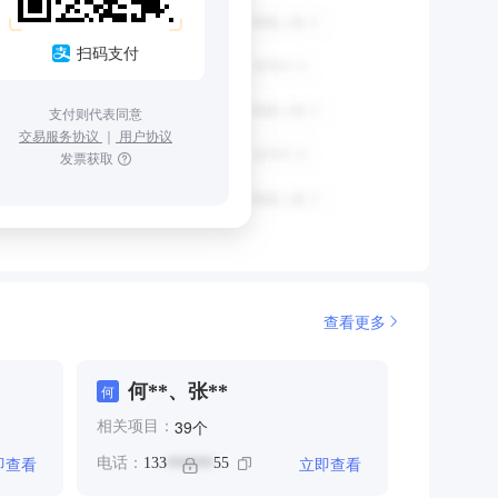
扫码支付
支付则代表同意
交易服务协议
｜
用户协议
发票获取
查看更多
何**、张**
何
个
39
相关项目：
即查看
立即查看
电话：
133
55
******