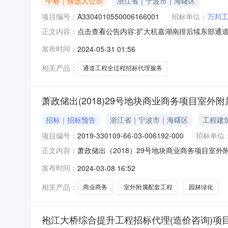
中标｜候选人公示
浙江省｜宁波市｜海曙区
项目编号：
A3304010550006166001
招标单位：
万邦
点击查看公告内容:扩大杭嘉湖南排后续东部通
正文内容：
理服务项目中标候选公示项目编号A3304010
发布时间：
2024-05-31 01:56
后续东部通道工程（麻泾港枢纽工程）全过程招
兴市杭嘉湖南排工程管理服
相关产品：
通道工程全过程招标代理服务
萧政储出(2018)29号地块商业商务项目室外
招标｜招标预告
浙江省｜宁波市｜海曙区
工程建
项目编号：
2019-330109-66-03-006192-000
招标单位
萧政储出（2018）29号地块商业商务项目室
正文内容：
人）万邦工程管理咨询有限公司项目批准文件及文号20
发布时间：
2024-03-08 16:52
18245平方米。招标项目序号工程（标段）名
相关产品：
商业商务
室外附属配套工程
园林绿化
袍江大桥综合提升工程招标代理(造价咨询)项