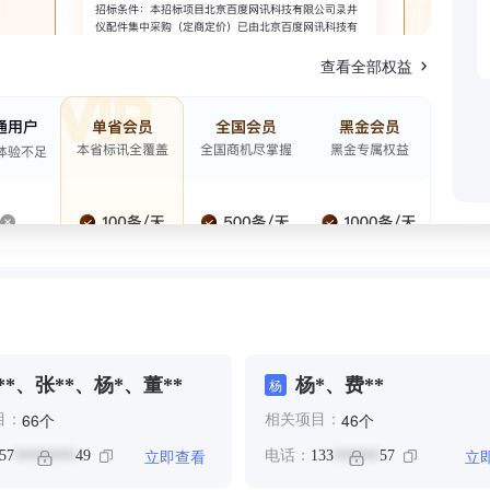
查看全部权益
**、张**、杨*、董**
杨*、费**
杨
个
个
66
46
目：
相关项目：
立即查看
立
57
49
电话：
133
57
********
******