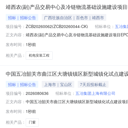
靖西农(副)产品交易中心及冷链物流基础设施建设项目
招标｜招标公告
广西壮族自治区｜百色市｜靖西市
项目编号：
ZCB20260062(ZCB20260044-CK)
招标单位：
五冶集
靖西农(副)产品交易中心及冷链物流基础设施建设项目EPC
正文内容：
物流基础设施建设项目EPC总承包-机电工程采购单位名称:
发布时间：
1秒前
中心、农(副)产品冷库、配电间、门卫室、地下室停车场等所
相关产品：
机电安装工程
中国五冶韶关市曲江区大塘镇镇区新型城镇化试点建设
招标｜招标公告
上海市｜宝山区
7天后投标截止
项目编号：
2026080636
招标单位：
五冶集团上海有限公司
中国五冶韶关市曲江区大塘镇镇区新型城镇化试点建设项目
正文内容：
化试点建设项目（一期）采购单位名称:五冶集团上海有限公
发布时间：
1秒前
08-30联系人:张晓畅联系方式:18304058656公示
相关产品：
门窗