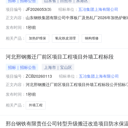
招标｜招标公告
山东省｜日照市｜东港区
项目编号：
JF2026053(3)
招标单位：
五冶集团上海有限公司
山东钢铁集团有限公司中厚板厂及热轧厂2026年加热炉
正文内容：
限公司中厚板厂及热轧厂2026年加热炉耐材维保（含清
发布时间：
1秒前
座加热炉耐材类设备设施维修，加热炉烧嘴维修及更换、
清理、炉体耐材维修、烟道维修、
相关产品：
加热炉维保
氧化铁皮清理
钢构维修
河北邢钢搬迁厂前区项目工程项目外墙工程标段
招标｜招标公告
上海市｜宝山区
项目编号：
ZCB20260113
招标单位：
五冶集团上海有限公司
河北邢钢搬迁厂前区项目工程项目外墙工程标段公开招标/
正文内容：
称:五冶集团上海有限公司采购方式:采购内容:北邢钢搬迁
发布时间：
1秒前
范围内所有外墙工程工作内容的专业施工，包含但不限于
构与幕墙结构间的防火封堵处理
相关产品：
外墙工程
邢台钢铁有限责任公司转型升级搬迁改造项目防水保