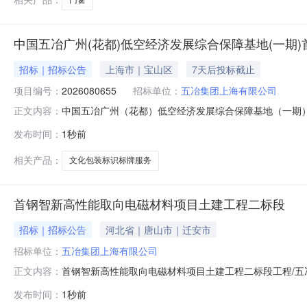
中国五冶广州(花都)低空经济发展综合保障基地(一期
招标｜招标公告
上海市｜宝山区
7天后投标截止
项目编号：
2026080655
招标单位：
五冶集团上海有限公司
中国五冶广州（花都）低空经济发展综合保障基地（一期）
正文内容：
都）低空经济发展综合保障基地（一期）首开区工程项目采
发布时间：
1秒前
工程项目文化包装标识标牌服务采购预计采购时间:2026-08
一、项目概述
相关产品：
文化包装标识标牌服务
首钢智新高性能取向电磁材料项目土建工程二标段
招标｜招标公告
河北省｜唐山市｜迁安市
招标单位：
五冶集团上海有限公司
首钢智新高性能取向电磁材料项目土建工程二标段工程/
正文内容：
购资格预审公告（工程类）一、采购人基本信息：1、采购人名
发布时间：
1秒前
项目概况1、采购名称：首钢智新高性能取向电磁材料项目