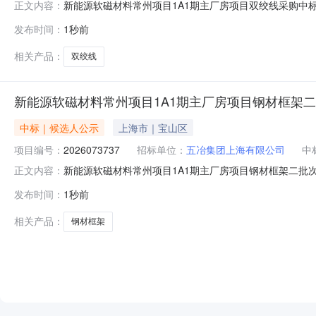
新能源软磁材料常州项目1A1期主厂房项目双绞线采购中
正文内容：
2026072900招标名称：新能源软磁材料常州项目1
发布时间：
1秒前
人：远东电缆有限公司特此公示公示期为4天，若有异议，请在
日
相关产品：
双绞线
新能源软磁材料常州项目1A1期主厂房项目钢材框架
中标｜候选人公示
上海市｜宝山区
项目编号：
2026073737
招标单位：
五冶集团上海有限公司
中
新能源软磁材料常州项目1A1期主厂房项目钢材框架二批
正文内容：
标编码：2026073737招标名称：新能源软磁材料常
发布时间：
1秒前
务有限公司第三中标候选人：马鞍山林仁贸易有限公司特此公
司公示开始时间：20
相关产品：
钢材框架