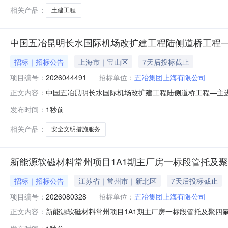
站公辅小房1、公辅小
相关产品：
土建工程
中国五冶昆明长水国际机场改扩建工程陆侧道桥工程—
招标｜招标公告
上海市｜宝山区
7天后投标截止
项目编号：
2026044491
招标单位：
五冶集团上海有限公司
中国五冶昆明长水国际机场改扩建工程陆侧道桥工程—主进
正文内容：
昆明长水国际机场改扩建工程陆侧道桥工程—主进出场路及
发布时间：
1秒前
陆侧道桥工程—主进出场路及航站区道路（西侧）项目安全文明措施
区中国五冶
相关产品：
安全文明措施服务
新能源软磁材料常州项目1A1期主厂房一标段管托及
招标｜招标公告
江苏省｜常州市｜新北区
7天后投标截止
项目编号：
2026080328
招标单位：
五冶集团上海有限公司
新能源软磁材料常州项目1A1期主厂房一标段管托及聚四氟
正文内容：
标段管托及聚四氟乙烯板采购采购单位名称:五冶集团上海有限公司