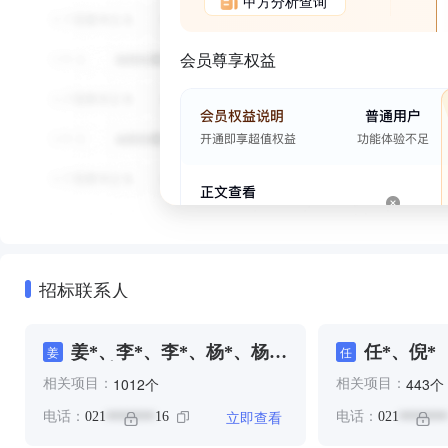
甲方分析查询
会员尊享权益
招标联系人
姜*、李*、李*、杨*、杨
任*、倪*
姜
任
**、杨*、耶*、耶***、耶
个
个
1012
443
相关项目：
相关项目：
****、耶*、董*、董*、蒋
**、蒋*、郑*、郑*、陈*、
立即查看
电话：
021
16
电话：
021
*******
*******
马**