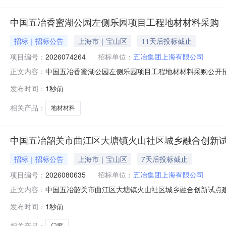
中国五冶香蜜湖公园左侧乐园项目工程地材材料采购
招标｜招标公告
上海市｜宝山区
11天后投标截止
项目编号：
2026074264
招标单位：
五冶集团上海有限公司
中国五冶香蜜湖公园左侧乐园项目工程地材材料采购公开招
正文内容：
限公司采购方式:采购内容:中国五冶香蜜湖公园左侧乐园项目工程
发布时间：
1秒前
市辖区中国五冶集团有限公司招标公告一、项目概述1、招标
相关产品：
地材材料
中国五冶韶关市曲江区大塘镇火山社区城乡融合创新试
招标｜招标公告
上海市｜宝山区
7天后投标截止
项目编号：
2026080635
招标单位：
五冶集团上海有限公司
中国五冶韶关市曲江区大塘镇火山社区城乡融合创新试点建
正文内容：
城乡融合创新试点建设项目(一期)采购单位名称:五冶集团
发布时间：
1秒前
时间:2026-08-30联系人:张晓畅联系方式:183040
相关产品：
门窗