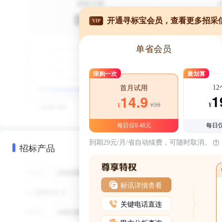
开通寻标宝会员，查看更多招采
VIP
单省会员
限购一次
最划算
1
首月试用
1
14.9
¥39
¥
¥
每日仅0.48元
每日仅
到期29元/月/省自动续费，可随时取消。
招标产品
标讯详情查看
关键电话直连