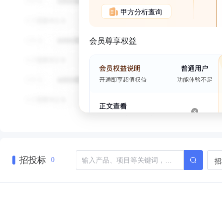
甲方分析查询
会员尊享权益
招投标
招
0