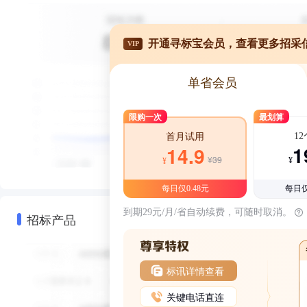
开通寻标宝会员，查看更多招采
VIP
单省会员
限购一次
最划算
1
首月试用
1
14.9
¥39
¥
¥
每日仅0.48元
每日仅
到期29元/月/省自动续费，可随时取消。
招标产品
标讯详情查看
关键电话直连