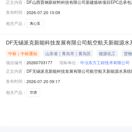
DF山西晋钢新材料科技有限公司新建炼铁项目EPC总承包
正文内容：
EPC总承包采购编码:20260614286采购单位名称:中冶东
发布时间：
2026-07-20 10:09
泵厂DF山西晋钢新材料科技有限公司新建炼铁项目EPC总承
相关产品：
离心泵
DF无锡派克新能科技发展有限公司航空航天新能源水
中标｜中标通知
山东省｜青岛市｜黄岛区
能源化工
货物
项目编号：
20260703177
招标单位：
中冶东方工程技术有限公司
DF无锡派克新能科技发展有限公司航空航天新能源水系统E
正文内容：
用特种合金精密环形锻件配套智能产线建设项目产线配套水系统
发布时间：
2026-07-20 09:17
联系方式:0532-68056063成交供应商:安徽顶众通风
相关产品：
空调