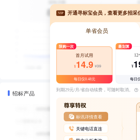
开通寻标宝会员，查看更多招采
VIP
单省会员
限购一次
最划算
1
首月试用
1
14.9
¥39
¥
¥
每日仅0.48元
每日仅
到期29元/月/省自动续费，可随时取消。
招标产品
标讯详情查看
关键电话直连