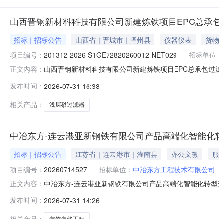
山西晋钢新材料科技有限公司新建炼铁项目EPC总承
招标｜招标公告
山西省｜晋城市｜泽州县
仪器仪表
货物
项目编号：
201312-2026-S1GE72820260012-NET029
招标单位
山西晋钢新材料科技有限公司新建炼铁项目EPC总承包过滤
正文内容：
单位名称:中冶东方工程技术有限公司采购方式:定向竞价采购
发布时间：
2026-07-31 16:38
式:0532-68056036项目地点:山西省,晋城市,泽州县
相关产品：
浅层砂过滤器
中冶东方-连云港亚新钢铁有限公司产品高端化智能化转
招标｜招标公告
江苏省｜连云港市｜灌南县
办公文教
服
项目编号：
20260714527
招标单位：
中冶东方工程技术有限公司
中冶东方-连云港亚新钢铁有限公司产品高端化智能化转型升
正文内容：
有限公司产品高端化智能化转型升级改造（EPC）总承包项目
发布时间：
2026-07-31 14:26
董倩瑶联系方式:0532-68056940项目地点:江苏省,
相关产品：
装饰装修工程