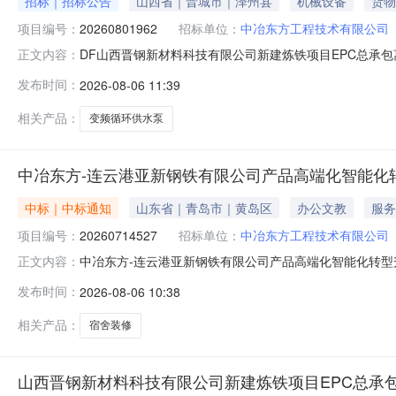
招标｜招标公告
山西省｜晋城市｜泽州县
机械设备
货物
项目编号：
20260801962
招标单位：
中冶东方工程技术有限公司
DF山西晋钢新材料科技有限公司新建炼铁项目EPC总承包
正文内容：
采购单位名称:中冶东方工程技术有限公司采购方式:定向竞价采购内
发布时间：
2026-08-06 11:39
知书编码:20260801962询价通知书名称:DF山西晋钢
相关产品：
变频循环供水泵
中冶东方-连云港亚新钢铁有限公司产品高端化智能化转
中标｜中标通知
山东省｜青岛市｜黄岛区
办公文教
服务
项目编号：
20260714527
招标单位：
中冶东方工程技术有限公司
中冶东方-连云港亚新钢铁有限公司产品高端化智能化转型升
正文内容：
云港亚新钢铁有限公司产品高端化智能化转型升级改造（EPC
发布时间：
2026-08-06 10:38
倩瑶联系方式:0532-68056940成交供应商:山东
结
相关产品：
宿舍装修
山西晋钢新材料科技有限公司新建炼铁项目EPC总承