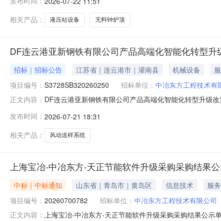
发布时间：
2026-07-22 11:51
供应商:北京中鼎锐拓冶金技术有限公司山西晋钢新材料科技
相关产品：
液压站设备
无料钟炉顶
DF连云港亚新钢铁有限公司产品高端化智能化转型升级
招标｜招标公告
江苏省｜连云港市｜灌南县
机械设备
服
项目编号：
S3728SB320260250
招标单位：
中冶东方工程技术有
DF连云港亚新钢铁有限公司产品高端化智能化转型升级改造
正文内容：
高端化智能化转型升级改造（EPC）总承包项目采购单位
发布时间：
2026-07-21 18:31
（EPC）总承包项目风动送样设备预计采购时间:2026-07-2
相关产品：
风动送样系统
上海宝冶-中冶东方-天正节能软件升级采购采购结果公
中标｜中标通知
山东省｜青岛市｜黄岛区
信息技术
服务
项目编号：
20260700782
招标单位：
中冶东方工程技术有限公司
上海宝冶-中冶东方-天正节能软件升级采购采购结果公示单一
正文内容：