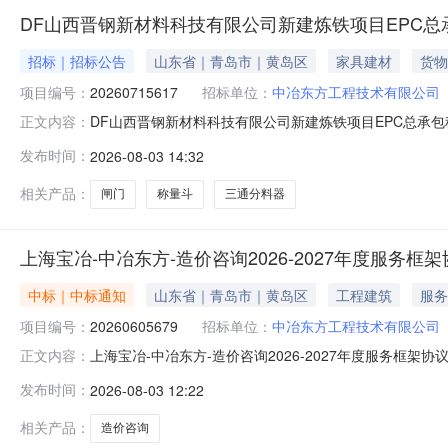
DF山西晋钢新材料科技有限公司新建炼铁项目EPC
招标｜招标公告
山东省｜青岛市｜黄岛区
家具建材
货物
项目编号：
20260715617
招标单位：
中冶东方工程技术有限公司
DF山西晋钢新材料科技有限公司新建炼铁项目EPC总承包
正文内容：
铁项目EPC总承包采购单位名称:中冶东方工程技术有限公司采购方
发布时间：
2026-08-03 14:32
晋城市,晋城市辖区询价通知书编码:20260715617
相关产品：
闸门
称量斗
三通分料器
上海宝冶-中冶东方-造价咨询2026-2027年度服务
中标｜中标通知
山东省｜青岛市｜黄岛区
工程建筑
服务
项目编号：
20260605679
招标单位：
中冶东方工程技术有限公司
上海宝冶-中冶东方-造价咨询2026-2027年度服务框架协
正文内容：
方工程技术有限公司工期（供货期或服务期）:1年联系人:董倩
发布时间：
2026-08-03 12:22
（山东）有限公司,山东建智达工程项目管理有限公司上海宝冶-中
相关产品：
造价咨询