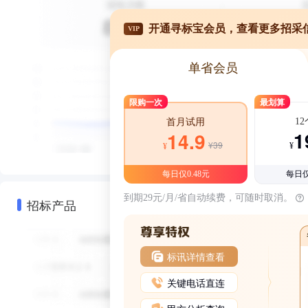
开通寻标宝会员，查看更多招采
VIP
单省会员
限购一次
最划算
1
首月试用
1
14.9
¥39
¥
¥
每日仅0.48元
每日仅
到期29元/月/省自动续费，可随时取消。
招标产品
标讯详情查看
关键电话直连