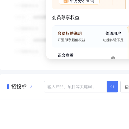
甲方分析查询
会员尊享权益
招投标
招
0