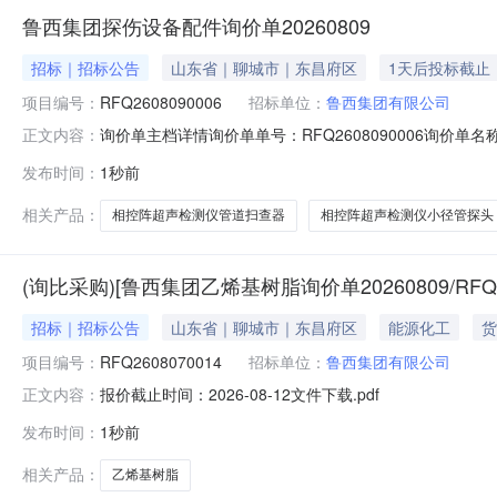
鲁西集团探伤设备配件询价单20260809
招标｜招标公告
山东省｜聊城市｜东昌府区
1天后投标截止
项目编号：
RFQ2608090006
招标单位：
鲁西集团有限公司
询价单主档详情询价单单号：RFQ2608090006询价单名称：
正文内容：
1017:00:00结算方式：网银支付付款协议：到货验收
发布时间：
1秒前
核对报价要求，同意平台规定，否则请勿报价，若有不明之处
相关产品：
相控阵超声检测仪管道扫查器
相控阵超声检测仪小径管探头
(询比采购)[鲁西集团乙烯基树脂询价单20260809/RFQ2
招标｜招标公告
山东省｜聊城市｜东昌府区
能源化工
货
项目编号：
RFQ2608070014
招标单位：
鲁西集团有限公司
报价截止时间：2026-08-12文件下载.pdf
正文内容：
发布时间：
1秒前
相关产品：
乙烯基树脂