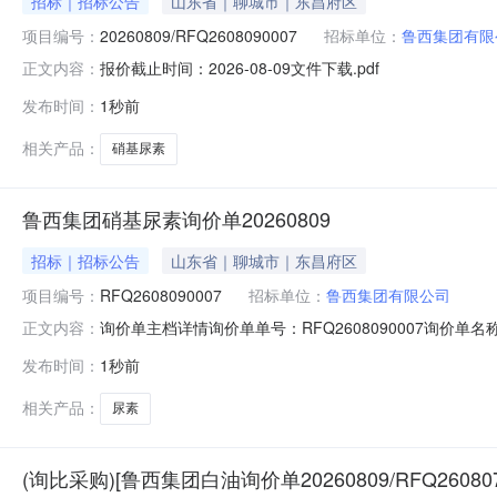
招标｜招标公告
山东省｜聊城市｜东昌府区
项目编号：
20260809/RFQ2608090007
招标单位：
鲁西集团有限
报价截止时间：2026-08-09文件下载.pdf
正文内容：
发布时间：
1秒前
相关产品：
硝基尿素
鲁西集团硝基尿素询价单20260809
招标｜招标公告
山东省｜聊城市｜东昌府区
项目编号：
RFQ2608090007
招标单位：
鲁西集团有限公司
询价单主档详情询价单单号：RFQ2608090007询价单名称：鲁
正文内容：
结算方式：网银支付付款协议：款到发货，到货验收合格开
发布时间：
1秒前
定，否则请勿报价，若有不明之处请报价前及时通过在线客服或4
相关产品：
尿素
(询比采购)[鲁西集团白油询价单20260809/RFQ26080