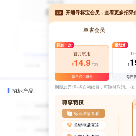
开通寻标宝会员，查看更多招采
VIP
单省会员
限购一次
最划算
1
首月试用
1
14.9
¥39
¥
¥
每日仅0.48元
每日仅
到期29元/月/省自动续费，可随时取消。
招标产品
标讯详情查看
关键电话直连