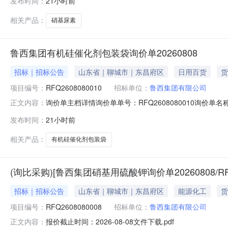
发布时间：
21小时前
相关产品：
硝基尿素
鲁西集团有机硅催化剂包装袋询价单20260808
招标｜招标公告
山东省｜聊城市｜东昌府区
日用百货
货
项目编号：
RFQ2608080010
招标单位：
鲁西集团有限公司
询价单主档详情询价单单号：RFQ2608080010询价单名称：
正文内容：
1016:00:00结算方式：网银支付付款协议：到货验收
发布时间：
21小时前
核对报价要求，同意平台规定，否则请勿报价，若有不明之处
相关产品：
有机硅催化剂包装袋
(询比采购)[鲁西集团硝基用硫酸钾询价单20260808/RFQ
招标｜招标公告
山东省｜聊城市｜东昌府区
能源化工
货
项目编号：
RFQ2608080008
招标单位：
鲁西集团有限公司
报价截止时间：2026-08-08文件下载.pdf
正文内容：