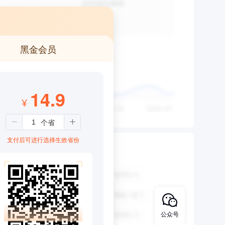
黑金会员
14.9
¥
支付后可进行选择生效省份
公众号