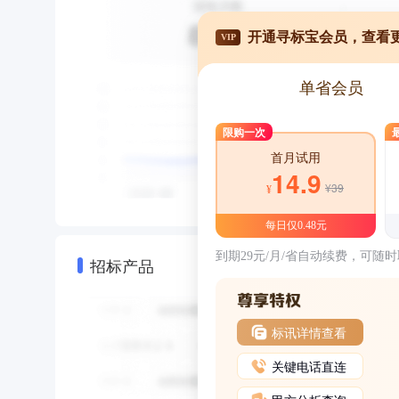
开通寻标宝会员，查看
VIP
单省会员
限购一次
首月试用
14.9
¥39
¥
每日仅0.48元
到期29元/月/省自动续费，可随
招标产品
标讯详情查看
关键电话直连