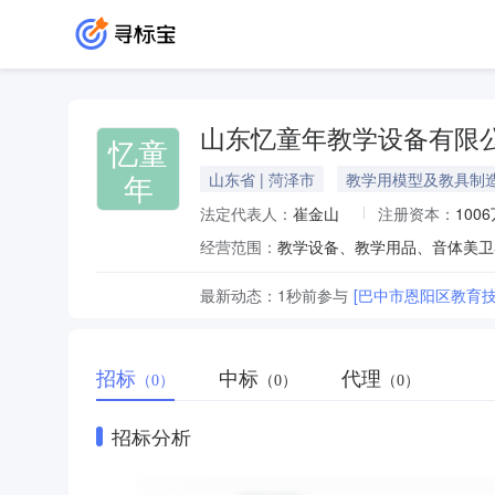
山东忆童年教学设备有限
忆童
年
山东省 | 菏泽市
教学用模型及教具制
法定代表人：
崔金山
注册资本：
100
经营范围：
最新动态：
1秒前
参与
[巴中市恩阳区教育技
招标
中标
代理
（0）
（0）
（0）
招标分析