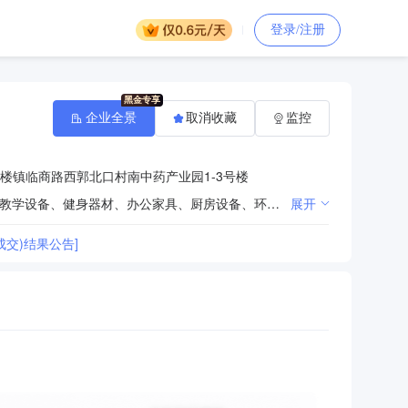
登录/注册
企业全景
取消收藏
监控
楼镇临商路西郭北口村南中药产业园1-3号楼
教学设备、教学用品、音体美卫器材、课桌椅、餐桌、床、服装、窗帘、玩具、校园智能化设备、多媒体教学设备、健身器材、办公家具、厨房设备、环卫器材、保洁用品、实验室设备、探究仪器、科学探究数字化实验室设备、职业学校实训设备、空气净化器、心理咨询室设备、一类医疗器械、床上用品、照明器材、护栏生产、销售；教学软件开发；校园广播系统、LED显示屏、电脑、塑料制品、仪器仪表销售；木制品加工、销售；校园网络设备、网络监控设备安装、销售；人造草坪、塑胶跑道、建筑装饰工程施工；苗木种植、养护；园林绿化工程设计、施工；图书、报刊、音像制品零售。（依法须经批准的项目，经相关部门批准后方可开展经营活动）
展开
交)结果公告]