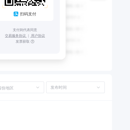
扫码支付
支付则代表同意
交易服务协议
｜
用户协议
发票获取
省份地区