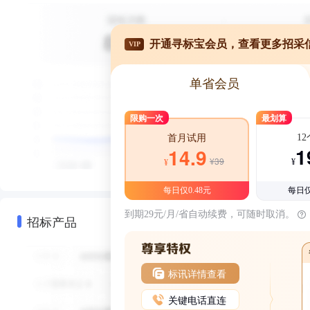
开通寻标宝会员，查看更多招采
VIP
单省会员
限购一次
最划算
1
首月试用
1
14.9
¥39
¥
¥
每日仅0.48元
每日仅
到期29元/月/省自动续费，可随时取消。
招标产品
标讯详情查看
关键电话直连