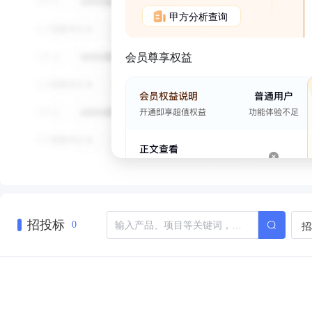
甲方分析查询
会员尊享权益
招投标
招
0