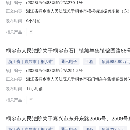
项目编号：
(2026)浙0483网拍字第270-1号
浙江省桐乡市人民法院关于桐乡市梧桐街道振兴东路（东）32
正文内容：
于2026年8月25日10时至2026年8月26日10时止（延时
发布时间：
9小时前
院)进行公开拍卖活动，现公告如下：一、拍卖标的：桐乡市
相关产品：
空
桐乡市人民法院关于桐乡市石门镇羔羊集镇锦园路66号1
浙江省｜嘉兴市｜桐乡市
通讯电子
工程
预算988.80万
项目编号：
(2026)浙0483网拍字第251-2号
浙江省桐乡市人民法院关于桐乡市石门镇羔羊集镇锦园路66号
正文内容：
24日10时至2026年8月25日10时止（延时的除外）在桐乡市
发布时间：
11小时前
卖活动，现公告如下：一、拍卖标的：桐乡市石门镇羔羊集镇锦
相关产品：
空
桐乡市人民法院关于嘉兴市东升东路2505号、2509号
浙江省｜嘉兴市｜桐乡市
通讯电子
服务
预算232万元