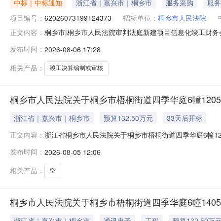
中标｜中标通知
浙江省｜嘉兴市｜桐乡市
服务采购
服务
项目编号：
62026073199124373
招标单位：
桐乡市人民法院
桐乡市|桐乡市人民法院审判法庭新建项目信息化竣工财务会计
正文内容：
乡市人民法院审判法庭新建项目信息化竣工财务会计结算审计服务
发布时间：
2026-08-06 17:28
330483项目所在行政区划名称：桐乡市报价起止时间：2026-
相关产品：
竣工决算编制或审核
桐乡市人民法院关于桐乡市梧桐街道四季华庭6幢1205
浙江省｜嘉兴市｜桐乡市
预算132.50万元
33天后开标
浙江省桐乡市人民法院关于桐乡市梧桐街道四季华庭6幢1205室
正文内容：
10时止（延时的除外）在桐乡市人民法院淘宝网司法拍卖网络平台
发布时间：
2026-08-05 12:06
拍卖标的：桐乡市梧桐街道四季华庭6幢1205室房产【不动产
相关产品：
空
桐乡市人民法院关于桐乡市梧桐街道四季华庭6幢1405
浙江省｜嘉兴市｜桐乡市
通讯电子
工程
预算132.50万