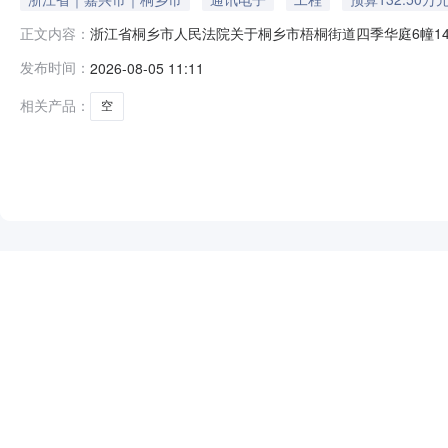
浙江省桐乡市人民法院关于桐乡市梧桐街道四季华庭6幢1405室
正文内容：
10时止（延时的除外）在桐乡市人民法院淘宝网司法拍卖网络平台
发布时间：
2026-08-05 11:11
拍卖标的：桐乡市梧桐街道四季华庭6幢1405室房产【不动产
相关产品：
空
NEW
HOT
5折起