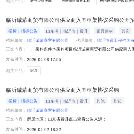
相关产品：
服务类供应商
房屋修缮服务工程
校内设施提升改造服
临沂诚蒙商贸有限公司供应商入围框架协议采购公开
招标｜招标公告
山东省｜临沂市｜费县
家具建材
其它
招标单位：
临沂诚蒙商贸有限公司
代理单位：
临沂恒远工程咨询
一、采购条件本采购项目临沂诚蒙商贸有限公司供应商入
正文内容：
集采购，欢迎符合条件的潜在供应商参加本次活动。二、项目
发布时间：
2026-04-08 17:55
购内容：临沂诚蒙商贸有限公司供应商入围框架协议二次采
安防消防类。（注：本次招标所采购
相关产品：
家具
临沂诚蒙商贸有限公司供应商入围框架协议采购
招标｜招标公告
山东省｜临沂市｜费县
其他
其它
招标单位：
临沂诚蒙商贸有限公司
所属地区：山东省费县点击查看公告来源：
正文内容：
发布时间：
2026-04-02 18:32