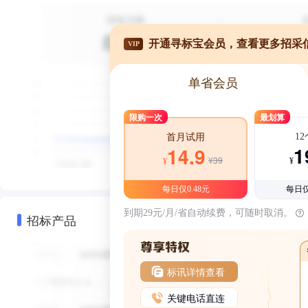
开通寻标宝会员，查看更多招采
VIP
单省会员
限购一次
最划算
1
首月试用
1
14.9
¥39
¥
¥
每日仅0.48元
每日仅
到期29元/月/省自动续费，可随时取消。
招标产品
标讯详情查看
关键电话直连