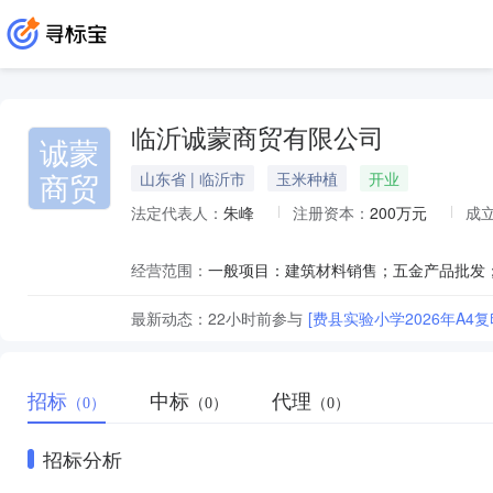
临沂诚蒙商贸有限公司
诚蒙
商贸
山东省 | 临沂市
玉米种植
开业
法定代表人：
朱峰
注册资本：
200万元
成
经营范围：
最新动态：
22小时前
参与
[费县实验小学2026年A4
招标
中标
代理
（0）
（0）
（0）
招标分析