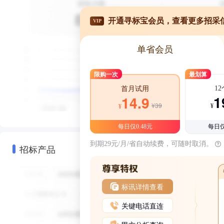
开通寻标宝会员，查看更多招采
VIP
单省会员
限购一次
最划算
1
首月试用
1
14.9
¥39
¥
¥
每日仅0.48元
每日仅
到期29元/月/省自动续费，可随时取消。
招标产品
标讯详情查看
关键电话直连