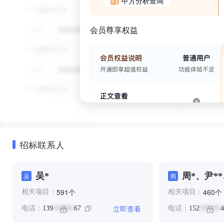
甲方分析查询
会员尊享权益
招标联系人
吴*
周*、尹*
吴
周
**、穆**
个
个
591
460
相关项目：
相关项目：
**、邢*
**、龙*
立即查看
电话：
139
67
电话：
152
4
******
******