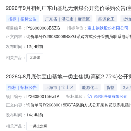
2026年9月初到厂东山基地无烟煤公开竞价采购公告(
招标｜招标公告
广东省｜湛江市｜麻章区
能源化工
货物
项目编号：
IY26080006BSZG
招标单位：
宝山钢铁股份有限公司
询价单号IY26080006BSZG采购方式公开采购员联系电话报
正文内容：
料名称规格型号品牌采购数量计量单位要求交货期备注AA000
发布时间：
12小时前
江原料码头二、保证金额度：2000000.0元三、商务条款
相关产品：
无烟煤
2026年8月底供宝山基地一类主焦煤(高硫2.75%)
招标｜招标公告
上海市｜宝山区
能源化工
货物
2天
项目编号：
IY26080015BGTA
招标单位：
宝山钢铁股份有限公司
询价单号IY26080015BGTA采购方式公开采购员联系电话报
正文内容：
料名称规格型号品牌采购数量计量单位要求交货期备注AB0051
发布时间：
14小时前
二、保证金额度：2000000.0元三、商务条款：定价说明
相关产品：
一类主焦煤