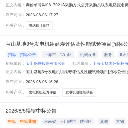
询价单号XJ0817921A采购方式公开采购员联系电话报名截
正文内容：
采购数量计量单位要求交货期备注C5554108玻璃钢计量箱其它橡塑
发布时间：
2026-08-06 17:27
理;原始制造厂:无;部件号:无;2.0piece2026-10-13T23:
相关产品：
玻璃钢计量箱
宝山基地3号发电机组延寿评估及性能试验项目[招标公
招标｜招标公告
上海市｜宝山区
机械设备
服务
9天
招标单位：
宝山钢铁股份有限公司
代理单位：
上海宝华国际招标
宝山基地3号发电机组延寿评估及性能试验项目[招标公告]发
正文内容：
目宝山基地3号发电机组延寿评估及性能试验项目已获批，
发布时间：
2026-08-06 16:26
况与招标范围2.1项目地点：上海市宝山区富锦路宝山基地厂
围：1）对
相关产品：
发电机组延寿评估
发电机组性能试验
2026/8/5镁锭中标公告
中标｜中标通知
河南省｜三门峡市｜陕州区
其他
货物