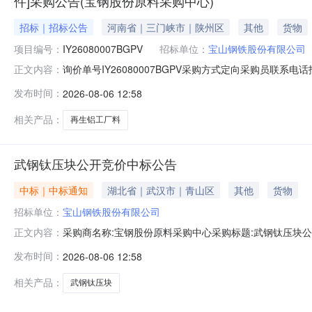
件]采购公告(宝钢股份原料采购中心)
招标｜招标公告
河南省｜三门峡市｜陕州区
其他
货物
项目编号：
IY26080007BGPV
招标单位：
宝山钢铁股份有限公司
询价单号IY26080007BGPV采购方式定向采购员联系
正文内容：
牌采购数量计量单位要求交货期备注AB0058086系工厂料
发布时间：
2026-08-06 12:58
度：0.0元三、商务条款：定价说明：湿公吨。限价类别：数
相关产品：
再生铝工厂料
武钢钛压块公开竞价中标公告
中标｜中标通知
湖北省｜武汉市｜青山区
其他
货物
招标单位：
宝山钢铁股份有限公司
采购商名称:宝钢股份原料采购中心采购标题:武钢钛压块公开竞
正文内容：
发布时间：
2026-08-06 12:58
相关产品：
武钢钛压块