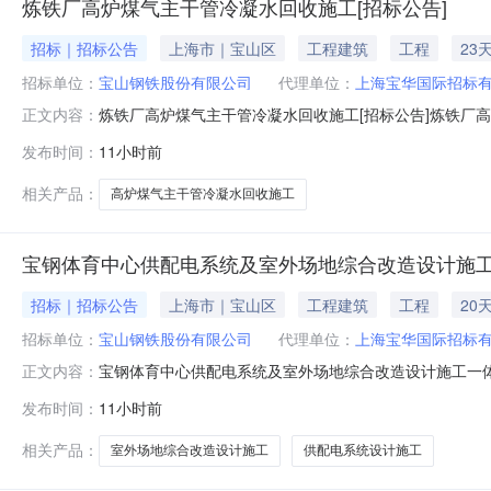
炼铁厂高炉煤气主干管冷凝水回收施工[招标公告]
招标｜招标公告
上海市｜宝山区
工程建筑
工程
23
招标单位：
宝山钢铁股份有限公司
代理单位：
上海宝华国际招标
炼铁厂高炉煤气主干管冷凝水回收施工[招标公告]炼铁厂
正文内容：
金来自自筹资金，招标人为宝山钢铁股份有限公司。项目已
发布时间：
11小时前
收施工。2.2建设地点：上海市宝山区富锦路宝山基地厂区内
简称发包人）就炼铁
相关产品：
高炉煤气主干管冷凝水回收施工
宝钢体育中心供配电系统及室外场地综合改造设计施工
招标｜招标公告
上海市｜宝山区
工程建筑
工程
20
招标单位：
宝山钢铁股份有限公司
代理单位：
上海宝华国际招标
宝钢体育中心供配电系统及室外场地综合改造设计施工一体
正文内容：
体育中心供配电系统及室外场地综合改造设计施工一体化
发布时间：
11小时前
标。2.工程概况与招标范围2.1招标项目名称：宝钢体育中
万元（不含税）。2.4计划
相关产品：
室外场地综合改造设计施工
供配电系统设计施工