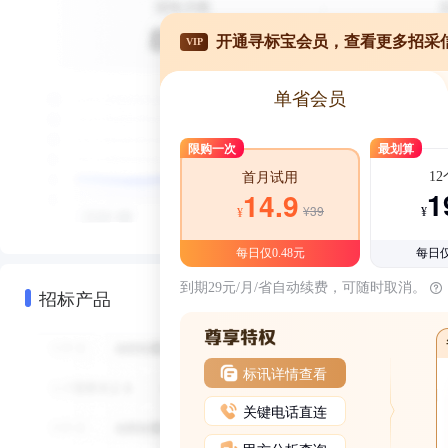
开通寻标宝会员，查看更多招采
VIP
单省会员
限购一次
最划算
1
首月试用
1
14.9
¥39
¥
¥
每日仅0.48元
每日仅
到期29元/月/省自动续费，可随时取消。
招标产品
标讯详情查看
关键电话直连