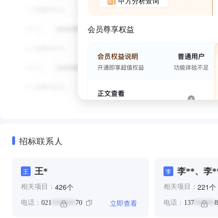
甲方分析查询
会员尊享权益
招标联系人
王*
李**、李*
王
李
个
个
426
221
相关项目：
相关项目：
立即查看
电话：
021
70
电话：
137
8
*******
******