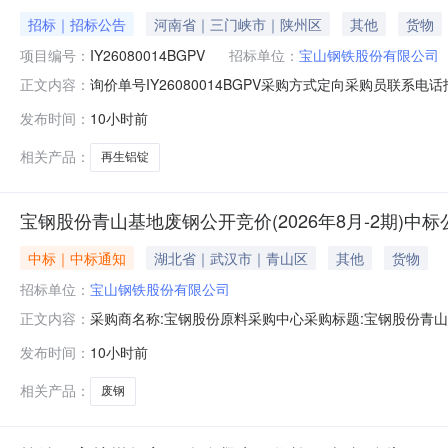
招标｜招标公告
河南省｜三门峡市｜陕州区
其他
货物
项目编号：
IY26080014BGPV
招标单位：
宝山钢铁股份有限公司
询价单号IY26080014BGPV采购方式定向采购员联系
正文内容：
牌采购数量计量单位要求交货期备注A5678974外购3系再
发布时间：
10小时前
额度：0.0元三、商务条款：定价说明：湿公吨。限价类别：
相关产品：
再生铝锭
宝钢股份青山基地废钢公开竞价(2026年8月-2期)中标
中标｜中标通知
湖北省｜武汉市｜青山区
其他
货物
招标单位：
宝山钢铁股份有限公司
采购商名称:宝钢股份原料采购中心采购标题:宝钢股份青山基地
正文内容：
0715:47更多咨询请点击：
发布时间：
10小时前
相关产品：
废钢