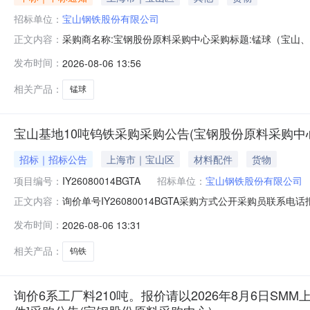
招标单位：
宝山钢铁股份有限公司
采购商名称:宝钢股份原料采购中心采购标题:锰球（宝山、梅山
正文内容：
发布时间：
2026-08-06 13:56
相关产品：
锰球
宝山基地10吨钨铁采购采购公告(宝钢股份原料采购中
招标｜招标公告
上海市｜宝山区
材料配件
货物
项目编号：
IY26080014BGTA
招标单位：
宝山钢铁股份有限公司
询价单号IY26080014BGTA采购方式公开采购员联系电话报
正文内容：
料名称规格型号品牌采购数量计量单位要求交货期备注A156523
发布时间：
2026-08-06 13:31
保证金额度：300000.0元三、商务条款：定价说明：湿公
相关产品：
钨铁
询价6系工厂料210吨。报价请以2026年8月6日SMM上