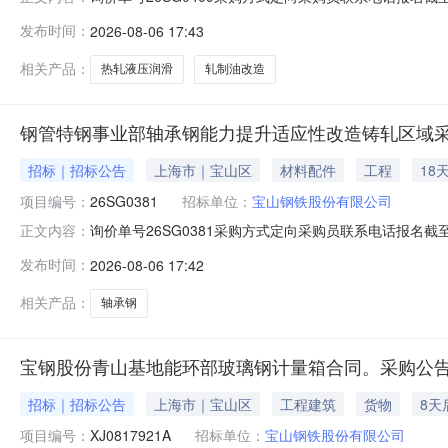
要求交货期备注0012050热轧液压润滑及轧制油改造02宝
发布时间：
2026-08-06 17:43
支撑辊平衡液压阀台；改造2#和3#卷取机共6套助卷辊
相关产品：
热轧液压润滑
轧制油改造
钢管特钢事业部轴承钢能力提升适应性改造铸轧区域采
招标｜招标公告
上海市｜宝山区
材料配件
工程
18
项目编号：
26SG0381
招标单位：
宝山钢铁股份有限公司
询价单号26SG0381采购方式定向采购员联系电话报名截至
正文内容：
要求交货期备注001钢管特钢事业部轴承钢能力提升适应性改
发布时间：
2026-08-06 17:42
款：钢管特钢事业部轴承钢能力提升适应性改造项目铸轧
相关产品：
轴承钢
宝钢股份青山基地能环部玻璃钢计量箱合同。采购公告
招标｜招标公告
上海市｜宝山区
工程建筑
货物
8天
项目编号：
XJ0817921A
招标单位：
宝山钢铁股份有限公司