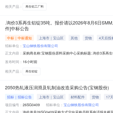
相关产品：
再生铝工厂料
.询价3系再生铝锭35吨。报价请以2026年8月6日SMM
件]中标公告
中标｜中标通知
上海市｜宝山区
其他
货物
4天后投
招标单位：
宝山钢铁股份有限公司
采购商名称:宝钢股份原料采购中心采购标题:.询价3系再生铝
正文内容：
日【报价方式见附件】寻源方式:询比价中标供应商:未公开中标金
发布时间：
16小时前
相关产品：
再生铝锭
2050热轧液压润滑及轧制油改造采购公告(宝钢股份)
招标｜招标公告
上海市｜宝山区
材料配件
货物
17
项目编号：
26SG0409
招标单位：
宝山钢铁股份有限公司
询价单号26SG0409采购方式定向采购员联系电话报名截至
正文内容：