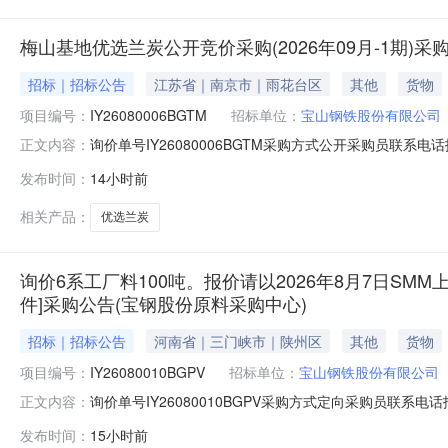
梅山基地优选兰炭公开竞价采购(2026年09月-1期)
招标｜招标公告
江苏省｜南京市｜雨花台区
其他
货物
项目编号：
IY26080006BGTM
招标单位：
宝山钢铁股份有限公司
询价单号IY26080006BGTM采购方式公开采购员联系电话报
正文内容：
物料名称规格型号品牌采购数量计量单位要求交货期备注AB071
发布时间：
14小时前
二、保证金额度：2000000.0元三、商务条款：定价
相关产品：
优选兰炭
询价6系工厂料100吨。报价请以2026年8月7日SMM上
件]采购公告(宝钢股份原料采购中心)
招标｜招标公告
河南省｜三门峡市｜陕州区
其他
货物
项目编号：
IY26080010BGPV
招标单位：
宝山钢铁股份有限公司
询价单号IY26080010BGPV采购方式定向采购员联系
正文内容：
牌采购数量计量单位要求交货期备注AB0058086系工厂料
发布时间：
15小时前
度：0.0元三、商务条款：定价说明：湿公吨。限价类别：数