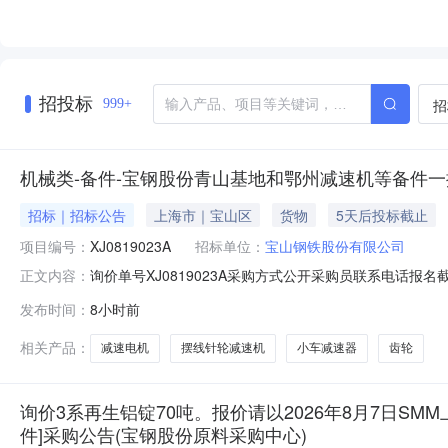
招投标
招
999+
机械类-备件-宝钢股份青山基地和鄂州减速机等备件一批-
招标｜招标公告
上海市｜宝山区
货物
5天后投标截止
项目编号：
XJ0819023A
招标单位：
宝山钢铁股份有限公司
询价单号XJ0819023A采购方式公开采购员联系电话报名截
正文内容：
采购数量计量单位要求交货期备注C5664668摆线针轮减速机齿轮变速
发布时间：
8小时前
比:187;外形尺寸:中心高:290mm;原制造商:常州市武进武南变
相关产品：
减速电机
摆线针轮减速机
小车减速器
齿轮
询价3系再生铝锭70吨。报价请以2026年8月7日SMM
件]采购公告(宝钢股份原料采购中心)