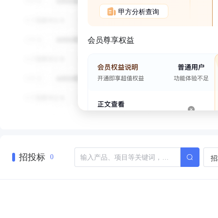
甲方分析查询
会员尊享权益
招投标
招
0