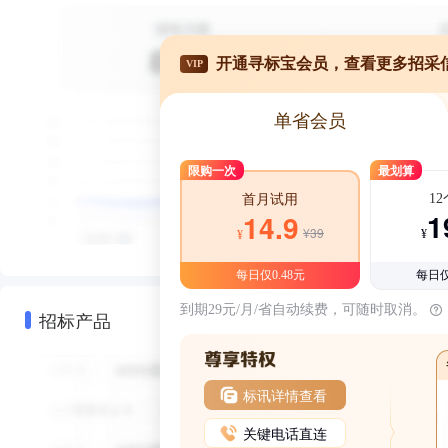
开通寻标宝会员，查看更多招采
VIP
单省会员
限购一次
最划算
1
首月试用
1
14.9
¥39
¥
¥
每日仅0.48元
每日仅
到期29元/月/省自动续费，可随时取消。
招标产品
标讯详情查看
关键电话直连