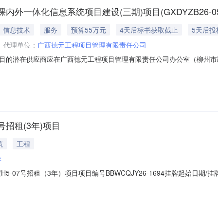
一体化信息系统项目建设(三期)项目(GXDYZB26-0
信息技术
服务
预算55万元
4天后标书获取截止
5天后投
代理单位：
广西德元工程项目管理有限责任公司
目的潜在供应商应在广西德元工程项目管理有限责任公司办公室（柳州市跃
提交响应文件。一、项目基本情况项目编号：GXDYZB26-056项目名称
求：标项名称：体育课内外一体化信息系统项目建设（三期）数量：竞争性谈判
号招租(3年)项目
筑
工程
学
5-07号招租（3年）项目项目编号BBWCQJY26-1694挂牌起始日
个周期（网络竞价时间同时顺延）。标的概况房产土地标的简介1.标的位
无递增。标的名称广西科技大学柳东校区H5学生公寓一层H5-07号挂牌价200