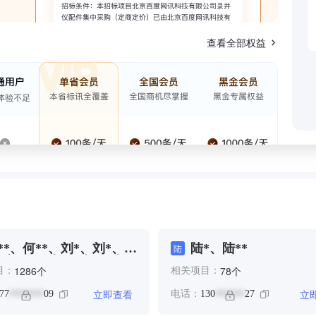
查看全部权益
**、何**、刘*、刘*、周
陆*、陆**
陆
、客***、李*、李*、李
个
个
1286
78
目：
相关项目：
*、李*、李*、薛**、邓
*、邹**、邹**
立即查看
立
77
09
电话：
130
27
*******
******