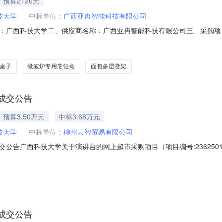
预算2120元
技大学
中标单位：
广西亚冉智能科技有限公司
：广西科技大学二、供应商名称：广西亚冉智能科技有限公司三、采购项
12N49859638120265020六、合同内容：序号标项名称规格型号单位数量
02收银台咖啡店吧台收银台面包店柜台无品牌无型号件1.00235023503国产
桌子
微波炉专用烹饪盒
面包多层货架
成交公告
预算3.50万元
中标3.68万元
技大学
中标单位：
柳州云智贸易有限公司
告广西科技大学关于演讲台的网上超市采购项目（项目编号:236250100
上超市采购项目采购项目项目编号:2362501000008111487项
5号35000.02广西政采[2026]16697号1800.0项目所在行政区划编码:
成交公告