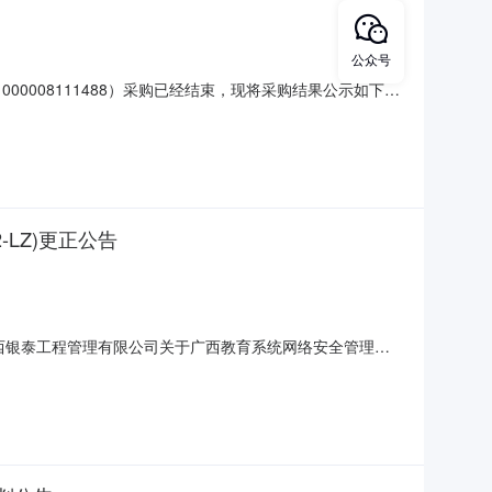
公众号
0008111488）采购已经结束，现将采购结果公示如下：
目联系人:舒庆春（学工处）项目联系电话:/采购计划信息：序号采
584.
-LZ)更正公告
公告广西银泰工程管理有限公司关于广西教育系统网络安全管理平
购编号：GXYTLZF2026-C3022-LZ三、采购人：广西
管理有限公司地址：广西柳州市东环大道