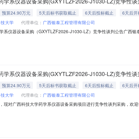
器设备采购(GXYTLZF2026-J1030-LZ)竞争性
预算24.90万元
5天后标书获取截止
6天后投标截止
6天后开
科技大学
代理单位：
广西银泰工程管理有限公司
仪器设备采购（GXYTLZF2026-J1030-LZ）竞争性谈判公告
，欢迎符合条件的供应商前来参加谈判活动。一、采购项目名称：广西科
购项目的概况：拟采购细胞观测站、生物安全柜、洁净工作台各1台，如需进一步
器设备采购(GXYTLZF2026-J1030-LZ)竞争性
预算24.90万元
5天后标书获取截止
6天后投标截止
6天后开
科技大学
代理单位：
广西银泰工程管理有限公司
，现对广西科技大学药学系仪器设备采购项目进行竞争性谈判采购，欢迎
：GXYTLZF2026-J1030-LZ三、采购项目的概况：拟采购细胞
民币贰拾肆万玖仟元整（￥249000.00）五、谈判供应商的资格要求：