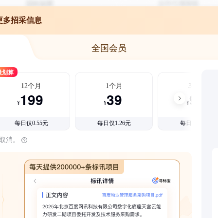
更多招采信息
全国会员
最划算
12个月
1个月
3个月
199
39
99
¥
¥
¥
每日仅0.55元
每日仅1.26元
每日仅1.08元
时取消。