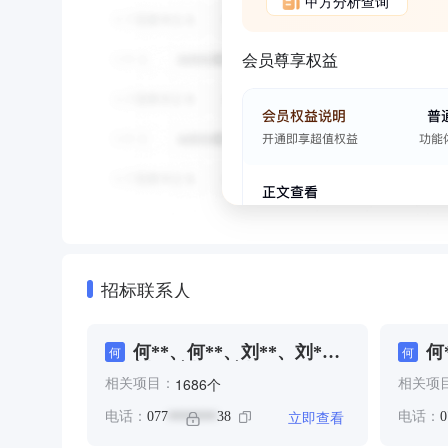
甲方分析查询
会员尊享权益
招标联系人
何**、何**、刘**、刘*、
何
何
何
刘*、刘**、刘*、周**、周
*
个
1686
相关项目：
相关项
*、张*、李*、李*、李*、
*
李**、李*、李*、李*、李
*
立即查看
电话：
077
38
电话：
0
*******
*、王**、王*、邓**、邓
**、邹**