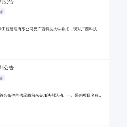
谈判公告
标
广西银泰工程管理有限公司受广西科技大学委托，现对广西科技大
技大学药学系仪器设备采购二、采购项目编号：
了解详细内容，详见竞争性谈判文件。四、采购预算金额：人民币
谈判公告
标
符合条件的供应商前来参加谈判活动。一、采购项目名称：
观测站、生物安全柜、洁净工作台各1台，如需进一步了解详细内
1.具有独立承担民事责任的能力。2.具有良好的商业信誉和