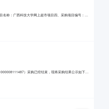
目名称：广西科技大学网上超市项目四、采购项目编号：
单价(元)总价(元)1面包架面包架超市货架便利店陈列展架长3.5米*
微波炉专用烹饪盒饭盒机械款20升
0008111487）采购已经结束，现将采购结果公示如下：
目联系人:舒庆春（学工处）项目联系电话:/采购计划信息：序号采
459900项目所在