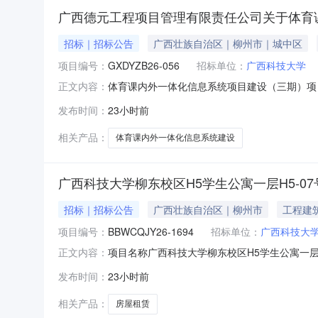
广西德元工程项目管理有限责任公司关于体育课内外
招标｜招标公告
广西壮族自治区｜柳州市｜城中区
项目编号：
GXDYZB26-056
招标单位：
广西科技大学
体育课内外一体化信息系统项目建设（三期）项
正文内容：
2026年8月11日09时30分（北京时间）前
发布时间：
23小时前
谈判预算总金额（元）：550000.00采购需
要规格描述
相关产品：
体育课内外一体化信息系统建设
广西科技大学柳东校区H5学生公寓一层H5-07
招标｜招标公告
广西壮族自治区｜柳州市
工程建
项目编号：
BBWCQJY26-1694
招标单位：
广西科技大
项目名称广西科技大学柳东校区H5学生公寓一层H
正文内容：
牌条件，按照5个工作日为一个周期延长挂牌52
发布时间：
23小时前
层H5-07号。2.标的状态：闲置。3.租金递增：
相关产品：
房屋租赁