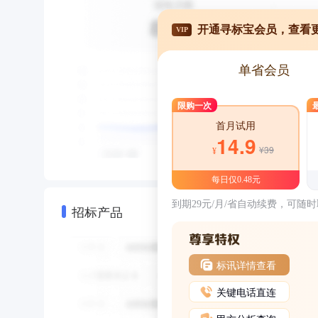
开通寻标宝会员，查看
VIP
单省会员
限购一次
首月试用
14.9
¥39
¥
每日仅0.48元
到期29元/月/省自动续费，可随
招标产品
标讯详情查看
关键电话直连