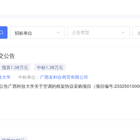
招标单位
交公告
预算1.38万元
中标1.38万元
技大学
中标单位：
广西友利合商贸有限公司
广西科技大学关于空调的框架协议采购项目（项目编号:23325010000
采购项目采购项目项目编号:2332501000008111589项目联系
9号13820.0项目所在行政区划编码:459900项目所在行政区划名称:广西