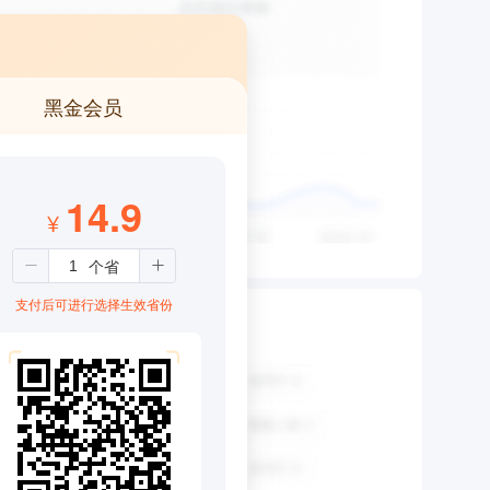
黑金会员
14.9
¥
支付后可进行选择生效省份