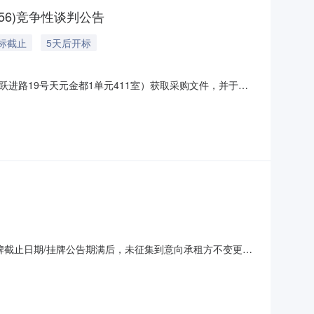
56)竞争性谈判公告
标截止
5天后开标
进路19号天元金都1单元411室）获取采购文件，并于
：体育课内外一体化信息系统项目建设（三期）采购方式：竞争性
文件第三章《采购需求》预算金额（元）：550000.00简
期/挂牌截止日期/挂牌公告期满后，未征集到意向承租方不变更挂
于柳州市官塘大道19号广西科技大学柳东校区H5学生公寓一
0元/40平方米/月交易保证金6000元租赁面积/