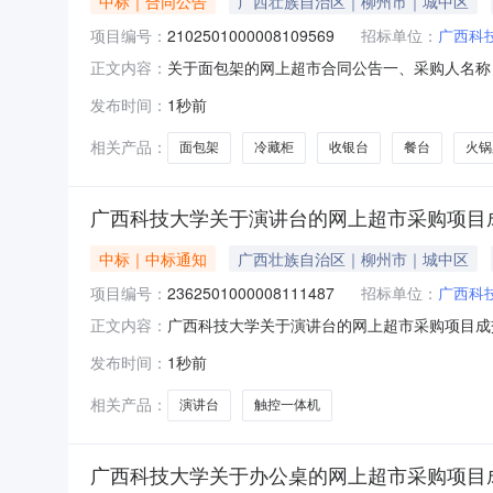
中标｜合同公告
广西壮族自治区｜柳州市｜城中区
项目编号：
2102501000008109569
招标单位：
广西科
关于面包架的网上超市合同公告一、采购人名称
正文内容：
2102501000008109569五、合同编号：
发布时间：
1秒前
宽1.5米无品牌面包架个1.00208002080
相关产品：
面包架
冷藏柜
收银台
餐台
火锅
广西科技大学关于演讲台的网上超市采购项目
中标｜中标通知
广西壮族自治区｜柳州市｜城中区
项目编号：
2362501000008111487
招标单位：
广西科
广西科技大学关于演讲台的网上超市采购项目成交公
正文内容：
一、项目信息项目名称:广西科技大学关于演讲台的网
发布时间：
1秒前
购计划文号信息采购计划金额1广西政采[2026]1669
相关产品：
演讲台
触控一体机
广西科技大学关于办公桌的网上超市采购项目