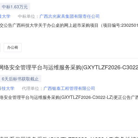
中标1.63万元
技大学
中标单位：
广西志光家具集团有限责任公司
告广西科技大学关于办公桌的网上超市采购项目（项目编号:230250100
上超市采购项目采购项目项目编号:2302501000008111488项
11400.02广西政采[2026]16706号205.03广西政采[2026]16703号1
办公椅
管理平台与运维服务采购(GXYTLZF2026-C3022
6天后标书获取截止
科技大学
代理单位：
广西银泰工程管理有限公司
全管理平台与运维服务采购(GXYTLZF2026-C3022-LZ)更正
2-LZ)更正公告一、项目名称：广西教育系统网络安全管理平台与运维服务采购二、采
李老师联系电话：0772-2685509四、采购代理机构：广西银泰工程