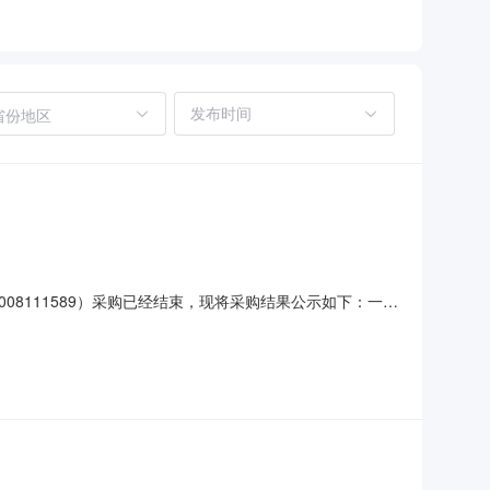
省份地区
08111589）采购已经结束，现将采购结果公示如下：一、
人:舒庆春（学工处）项目联系电话:/采购计划信息：序号采购计划
壮族自治区本级报价起止时间:-二、