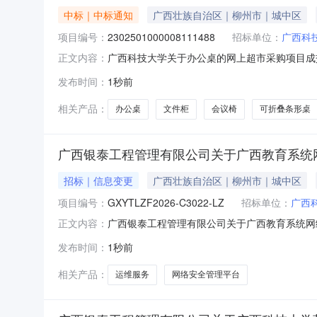
中标｜中标通知
广西壮族自治区｜柳州市｜城中区
项目编号：
2302501000008111488
招标单位：
广西科
广西科技大学关于办公桌的网上超市采购项目成交公
正文内容：
一、项目信息项目名称:广西科技大学关于办公桌的网
发布时间：
1秒前
购计划文号信息采购计划金额1广西政采[2026]16700号
相关产品：
办公桌
文件柜
会议椅
可折叠条形桌
广西银泰工程管理有限公司关于广西教育系统网络安全
招标｜信息变更
广西壮族自治区｜柳州市｜城中区
项目编号：
GXYTLZF2026-C3022-LZ
招标单位：
广西
广西银泰工程管理有限公司关于广西教育系统网络安
正文内容：
台与运维服务采购(GXYTLZF2026-C302
发布时间：
1秒前
科技大学地址：柳州市城中区文昌路2号联系人：
相关产品：
运维服务
网络安全管理平台