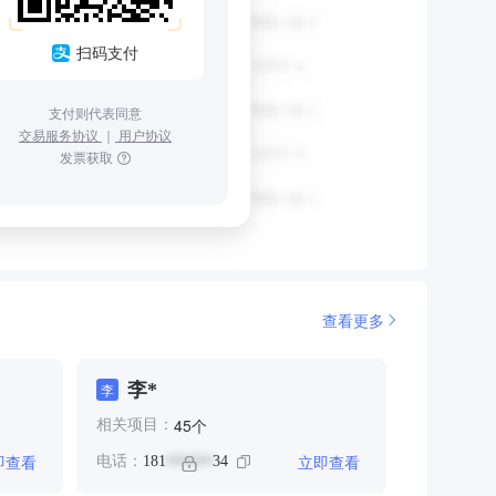
扫码支付
支付则代表同意
交易服务协议
｜
用户协议
发票获取
查看更多
李*
李
个
45
相关项目：
即查看
立即查看
电话：
181
34
******